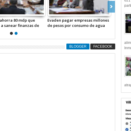
621 
part
 ahorra 80 mdp que
Evaden pagar empresas millones
 a sanear finanzas de
de pesos por consumo de agua
Video)
potable en Ecatepec
alim
BLOGGER
FACEBOOK
Inmu
atr