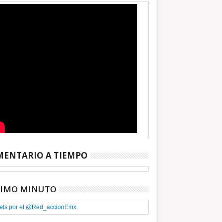
ENTARIO A TIEMPO
TIMO MINUTO
ets por el @Red_accionEmx.