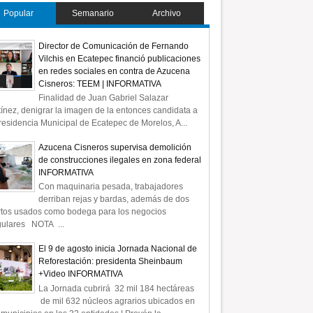
Popular
Semanario
Archivo
Director de Comunicación de Fernando
Vilchis en Ecatepec financió publicaciones
en redes sociales en contra de Azucena
Cisneros: TEEM | INFORMATIVA
Finalidad de Juan Gabriel Salazar
ínez, denigrar la imagen de la entonces candidata a
residencia Municipal de Ecatepec de Morelos, A...
Azucena Cisneros supervisa demolición
de construcciones ilegales en zona federal
INFORMATIVA
Con maquinaria pesada, trabajadores
derriban rejas y bardas, además de dos
rtos usados como bodega para los negocios
gulares NOTA ...
El 9 de agosto inicia Jornada Nacional de
Reforestación: presidenta Sheinbaum
+Video INFORMATIVA
La Jornada cubrirá 32 mil 184 hectáreas
de mil 632 núcleos agrarios ubicados en