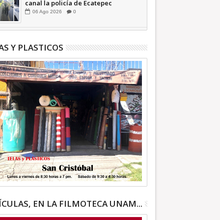
canal la policía de Ecatepec
INFORMATIVA
06
Ago
2026
0
AS Y PLASTICOS
ÍCULAS, EN LA FILMOTECA UNAM...