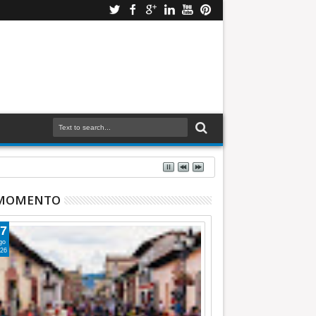
 MOMENTO
7
go
26