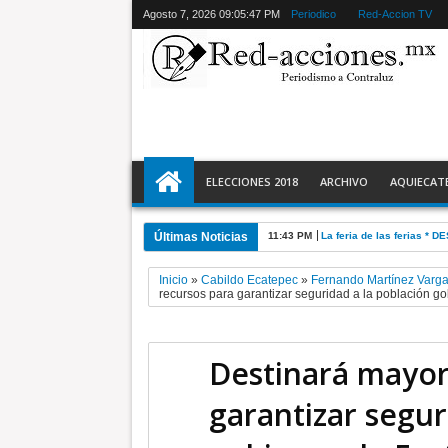
Agosto 7, 2026
09:05:49 PM
Periodico
Red-Accion TV
ELECCIONES 2018
ARCHIVO
AQUIECAT
Últimas Noticias
11:28 PM
Ecatepec detiene a 2 y r
Inicio
»
Cabildo Ecatepec
»
Fernando Martínez Varg
recursos para garantizar seguridad a la población g
Destinará mayor
garantizar segur