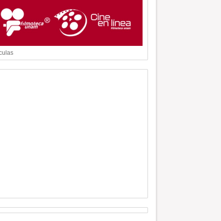
culas