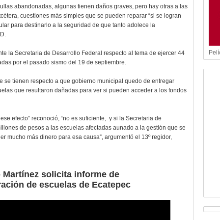
rullas abandonadas, algunas tienen daños graves, pero hay otras a las
etcétera, cuestiones más simples que se pueden reparar “si se logran
ar para destinarlo a la seguridad de que tanto adolece la
RD.
Pelí
e la Secretaria de Desarrollo Federal respecto al tema de ejercer 44
tadas por el pasado sismo del 19 de septiembre.
ue se tienen respecto a que gobierno municipal quedo de entregar
scuelas que resultaron dañadas para ver si pueden acceder a los fondos
e efecto” reconoció, “no es suficiente, y si la Secretaria de
illones de pesos a las escuelas afectadas aunado a la gestión que se
ner mucho más dinero para esa causa”, argumentó el 13º regidor,
 Martínez solicita informe de
ración de escuelas de Ecatepec