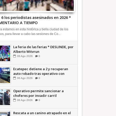
 6 los periodistas asesinados en 2026 *
MENTARIO A TIEMPO
a estamos en esta histórica y bella ciudad de los
tos, para llevar a cabo las sesiones de Co...
La feria de las ferias * DESLINDE, por
Alberto Witvrun
06
Ago
2026
0
Ecatepec detiene a 2 y recuperan
auto robado tras operativo con
Tecámac +Video | INFORMATIVA
06
Ago
2026
0
Operativo permite sancionar a
choferes por invadir carril
confinado: Ecatepec +Video |
06
Ago
2026
0
INFORMATIVA
Rescata a un canino atrapado en el