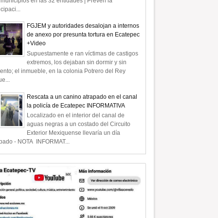
municipios en las 32 entidades | Prevén la
icipaci...
FGJEM y autoridades desalojan a internos
de anexo por presunta tortura en Ecatepec
+Video
Supuestamente e ran víctimas de castigos
extremos, los dejaban sin dormir y sin
ento; el inmueble, en la colonia Potrero del Rey
e...
Rescata a un canino atrapado en el canal
la policía de Ecatepec INFORMATIVA
Localizado en el interior del canal de
aguas negras a un costado del Circuito
Exterior Mexiquense llevaría un día
apado - NOTA INFORMAT...