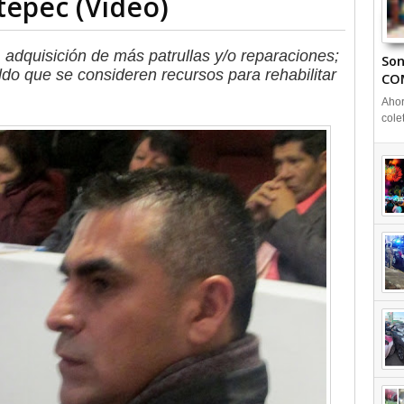
tepec (Video)
 adquisición de más patrullas y/o reparaciones;
Son
ldo que se consideren recursos para rehabilitar
CO
Ahor
cole