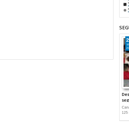
SEG
2
M
20
Des
seg
Cana
125 