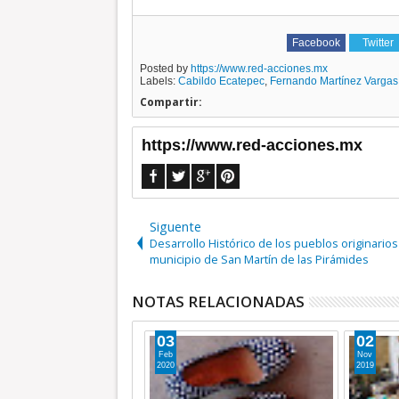
Facebook
Twitter
Posted by
https://www.red-acciones.mx
Labels:
Cabildo Ecatepec
,
Fernando Martínez Vargas
Compartir:
https://www.red-acciones.mx
Siguente
Desarrollo Histórico de los pueblos originarios
municipio de San Martín de las Pirámides
NOTAS RELACIONADAS
03
02
Feb
Nov
2020
2019