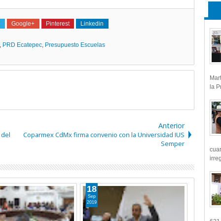
Google+
Pinterest
Linkedin
,
PRD Ecatepec
,
Presupuesto Escuelas
Mart
la P
Anterior
 del
Coparmex CdMx firma convenio con la Universidad IUS
Semper
cua
irre
18
Sep
2019