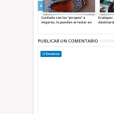
cabildo de Ecatepec
Cuidado con los “piropos” a
Ecatepec
ro para Policía; hay
mujeres, lo pueden arrestar en
destinará
ular de Servicios
Ecatepec
SAPASE (
PUBLICAR UN COMENTARIO
Emoticon