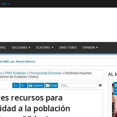
Más
EPEC
SECCIONES
ECATEPEC
DIRECTORIO
OPINIÓN
ecuperan auto robado tras operativo con Tecámac +Video | INFORMATIVA
AL
as
»
PRD Ecatepec
»
Presupuesto Escuelas
»
Destinará mayores
obierno de Ecatepec (Video)
0
A
+
A
-
Imprimir
Email
A
20
es recursos para
idad a la población