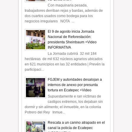
Con maquinaria pesada,
trabajadores derriban rejas y bardas, además de
dos cuartos usados como bodega para los
negocios irregulares NOTA ...
El 9 de agosto inicia Jornada
Nacional de Reforestación:
presidenta Sheinbaum +Video
INFORMATIVA
La Jornada cubrirá 32 mil 184
hectáreas de mil 632 núcleos agrarios ubicados
en 621 municipios en las 32 entidades | Prevén la
participaci...
FGJEM y autoridades desalojan a
internos de anexo por presunta
tortura en Ecatepec +Video
Supuestamente e ran víctimas de
castigos extremos, los dejaban sin
dormir y sin alimento; el inmueble, en la colonia
Potrero del Rey Inmue...
Rescata a un canino atrapado en el
canal la policía de Ecatepec