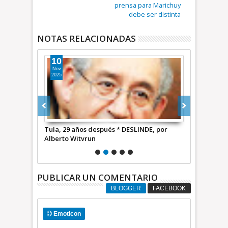
prensa para Marichuy
debe ser distinta
NOTAS RELACIONADAS
10
03
Nov
Sep
2025
2024
abatir
Tula, 29 años después * DESLINDE, por
PRD, reconf
ución de
Alberto Witvrun
Alberto Wit
PUBLICAR UN COMENTARIO
BLOGGER
FACEBOOK
Emoticon