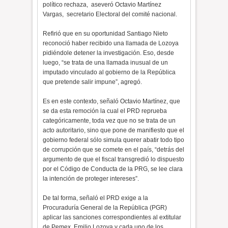
político rechaza, aseveró Octavio Martínez
Vargas, secretario Electoral del comité nacional.
Refirió que en su oportunidad Santiago Nieto
reconoció haber recibido una llamada de Lozoya
pidiéndole detener la investigación. Eso, desde
luego, “se trata de una llamada inusual de un
imputado vinculado al gobierno de la República
que pretende salir impune”, agregó.
Es en este contexto, señaló Octavio Martínez, que
se da esta remoción la cual el PRD reprueba
categóricamente, toda vez que no se trata de un
acto autoritario, sino que pone de manifiesto que el
gobierno federal sólo simula querer abatir todo tipo
de corrupción que se comete en el país, “detrás del
argumento de que el fiscal transgredió lo dispuesto
por el Código de Conducta de la PRG, se lee clara
la intención de proteger intereses”.
De tal forma, señaló el PRD exige a la
Procuraduría General de la República (PGR)
aplicar las sanciones correspondientes al extitular
de Pemex, Emilio Lozoya y cada uno de los