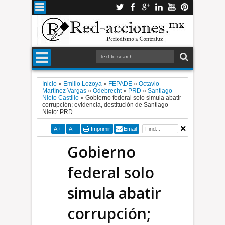
Inicio
»
Emilio Lozoya
»
FEPADE
»
Octavio
Martínez Vargas
»
Odebrecht
»
PRD
»
Santiago
Nieto Castillo
»
Gobierno federal solo simula abatir
corrupción; evidencia, destitución de Santiago
Nieto: PRD
A
+
A
-
Imprimir
Email
Gobierno
federal solo
simula abatir
corrupción;