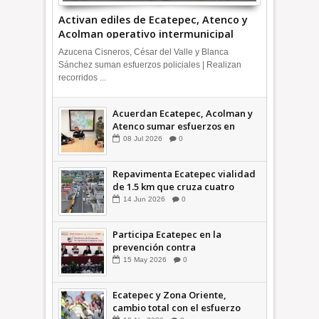
Activan ediles de Ecatepec, Atenco y
Acolman operativo intermunicipal
Azucena Cisneros, César del Valle y Blanca
Sánchez suman esfuerzos policiales | Realizan
recorridos ...
Acuerdan Ecatepec, Acolman y
Atenco sumar esfuerzos en
seguridad
08
Jul
2026
0
Repavimenta Ecatepec vialidad
de 1.5 km que cruza cuatro
comunidades +Video
14
Jun
2026
0
Participa Ecatepec en la
prevención contra
inundaciones en el Valle de
15
May
2026
0
México +VID
Ecatepec y Zona Oriente,
cambio total con el esfuerzo