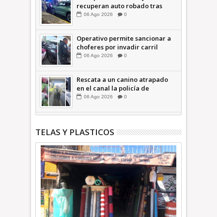
recuperan auto robado tras
operativo con Tecámac +Video
06
Ago
2026
0
| INFORMATIVA
Operativo permite sancionar a
choferes por invadir carril
confinado: Ecatepec +Video |
06
Ago
2026
0
INFORMATIVA
Rescata a un canino atrapado
en el canal la policía de
Ecatepec INFORMATIVA
06
Ago
2026
0
TELAS Y PLASTICOS