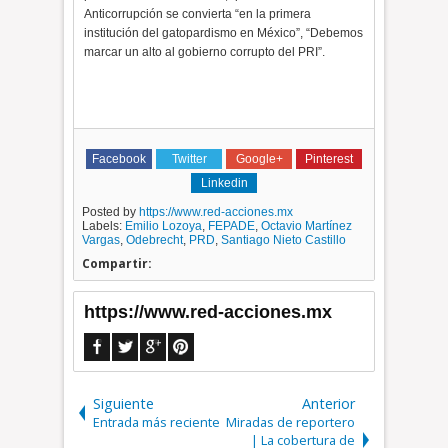
Anticorrupción se convierta “en la primera
institución del gatopardismo en México”, “Debemos
marcar un alto al gobierno corrupto del PRI”.
Facebook
Twitter
Google+
Pinterest
Linkedin
Posted by
https://www.red-acciones.mx
Labels:
Emilio Lozoya
,
FEPADE
,
Octavio Martínez
Vargas
,
Odebrecht
,
PRD
,
Santiago Nieto Castillo
Compartir:
https://www.red-acciones.mx
Siguiente
Anterior
Entrada más reciente
Miradas de reportero
| La cobertura de