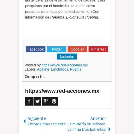
las diligencias de levantamiento de cadáver y las
pesquisas por el homicidio sin que hubiera
personas detenidas por el linchamiento. (Con
información de
Reforma, E-Consulta Puebla
).
Facebook
Twitter
Google+
Pinterest
Linkedin
Posted by
https://www.red-acciones.mx
Labels:
Acajete
,
Linchados
,
Puebla
Compartir:
https://www.red-acciones.mx
Siguiente
Anterior
Entrada más reciente
La minería en México.
La mina Dos Estrellas: