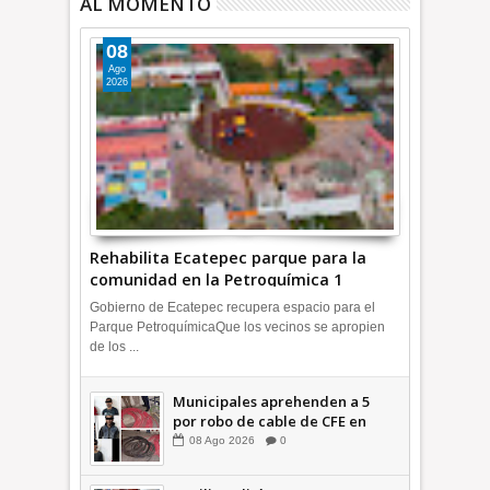
AL MOMENTO
08
Ago
2026
Rehabilita Ecatepec parque para la
comunidad en la Petroquímica 1
+Video | INFORMA
Gobierno de Ecatepec recupera espacio para el
Parque PetroquímicaQue los vecinos se apropien
de los ...
Municipales aprehenden a 5
por robo de cable de CFE en
Jardines de Casa Nueva +Video
08
Ago
2026
0
| INFORMA