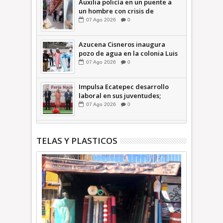
Auxilia policía en un puente a
un hombre con crisis de
ansiedad en la Vía Morelos |
07
Ago
2026
0
INFORMATIVA
Azucena Cisneros inaugura
pozo de agua en la colonia Luis
Donaldo Colosio +Video |
07
Ago
2026
0
INFORMATIVA
Impulsa Ecatepec desarrollo
laboral en sus juventudes;
inauguran Feria de Empleo y
07
Ago
2026
0
Emprendedores 2026 +Video |
INFORMATIVA
TELAS Y PLASTICOS