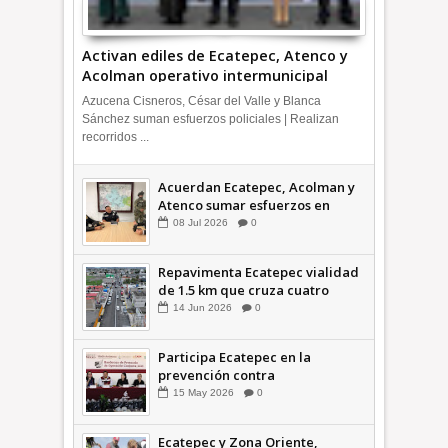
Activan ediles de Ecatepec, Atenco y
Acolman operativo intermunicipal
Azucena Cisneros, César del Valle y Blanca
Sánchez suman esfuerzos policiales | Realizan
recorridos ...
Acuerdan Ecatepec, Acolman y
Atenco sumar esfuerzos en
seguridad
08
Jul
2026
0
Repavimenta Ecatepec vialidad
de 1.5 km que cruza cuatro
comunidades +Video
14
Jun
2026
0
Participa Ecatepec en la
prevención contra
inundaciones en el Valle de
15
May
2026
0
México +VID
Ecatepec y Zona Oriente,