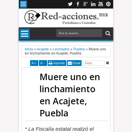
Inicio
»
Acajete
»
Linchados
»
Puebla
»
Muere uno
en linchamiento en Acajete, Puebla
A
+
A
-
Imprimir
Email
Muere uno en
linchamiento
en Acajete,
Puebla
* La Fiscalía estatal realizó el