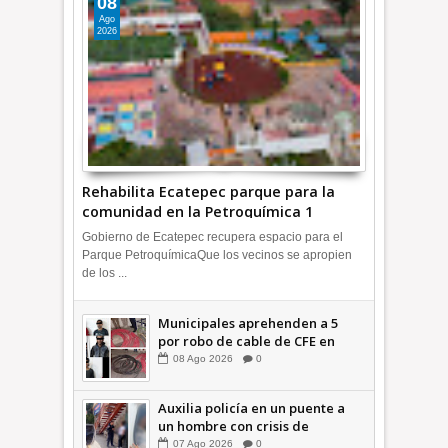
08
Ago
2026
Rehabilita Ecatepec parque para la
comunidad en la Petroquímica 1
+Video | INFORMA
Gobierno de Ecatepec recupera espacio para el
Parque PetroquímicaQue los vecinos se apropien
de los ...
Municipales aprehenden a 5
por robo de cable de CFE en
Jardines de Casa Nueva +Video
08
Ago
2026
0
| INFORMA
Auxilia policía en un puente a
un hombre con crisis de
ansiedad en la Vía Morelos |
07
Ago
2026
0