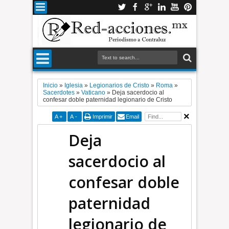
Inicio
»
Iglesia
»
Legionarios de Cristo
»
Roma
»
Sacerdotes
»
Vaticano
»
Deja sacerdocio al
confesar doble paternidad legionario de Cristo
A
+
A
-
Imprimir
Email
Deja
sacerdocio al
confesar doble
paternidad
legionario de