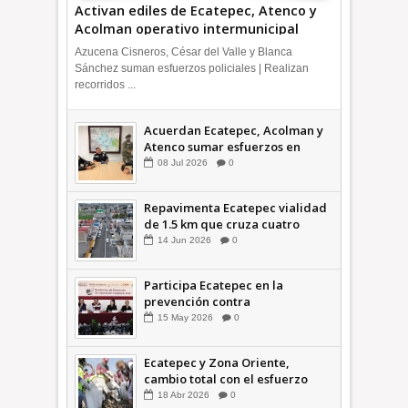
Activan ediles de Ecatepec, Atenco y
Acolman operativo intermunicipal
Azucena Cisneros, César del Valle y Blanca
Sánchez suman esfuerzos policiales | Realizan
recorridos ...
Acuerdan Ecatepec, Acolman y
Atenco sumar esfuerzos en
seguridad
08
Jul
2026
0
Repavimenta Ecatepec vialidad
de 1.5 km que cruza cuatro
comunidades +Video
14
Jun
2026
0
Participa Ecatepec en la
prevención contra
inundaciones en el Valle de
15
May
2026
0
México +VID
Ecatepec y Zona Oriente,
cambio total con el esfuerzo
conjunto: Azucena; retiran 21
18
Abr
2026
0