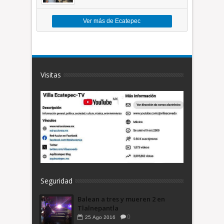
toneladas de basura *Video
Ver más de Ecatepec
Visitas
Seguridad
Balean a tres y mueren 2 en
Tlalnepantla
0
25
Ago
2016