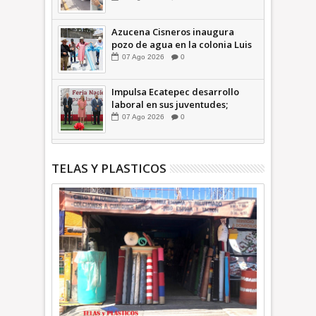
INFORMATIVA
Azucena Cisneros inaugura
pozo de agua en la colonia Luis
Donaldo Colosio +Video |
07
Ago
2026
0
INFORMATIVA
Impulsa Ecatepec desarrollo
laboral en sus juventudes;
inauguran Feria de Empleo y
07
Ago
2026
0
Emprendedores 2026 +Video |
INFORMATIVA
TELAS Y PLASTICOS