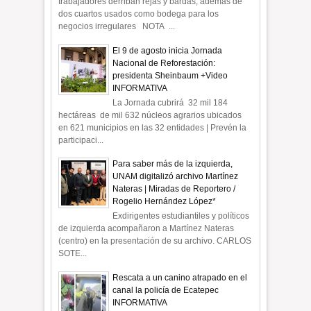
trabajadores derriban rejas y bardas, además de
dos cuartos usados como bodega para los
negocios irregulares NOTA ...
El 9 de agosto inicia Jornada
Nacional de Reforestación:
presidenta Sheinbaum +Video
INFORMATIVA
La Jornada cubrirá 32 mil 184
hectáreas de mil 632 núcleos agrarios ubicados
en 621 municipios en las 32 entidades | Prevén la
participaci...
Para saber más de la izquierda,
UNAM digitalizó archivo Martínez
Nateras | Miradas de Reportero /
Rogelio Hernández López*
Exdirigentes estudiantiles y políticos
de izquierda acompañaron a Martínez Nateras
(centro) en la presentación de su archivo. CARLOS
SOTE...
Rescata a un canino atrapado en el
canal la policía de Ecatepec
INFORMATIVA