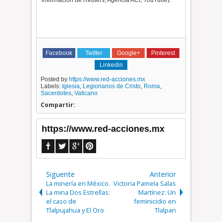
información de Reuters, Agencia ACI, YouTube).
Facebook
Twitter
Google+
Pinterest
Linkedin
Posted by
https://www.red-acciones.mx
Labels:
Iglesia
,
Legionarios de Cristo
,
Roma
,
Sacerdotes
,
Vaticano
Compartir:
https://www.red-acciones.mx
Siguente
Anterior
La minería en México.
Victoria Pamela Salas
La mina Dos Estrellas:
Martínez: Un
el caso de
feminicidio en
Tlalpujahua y El Oro
Tlalpan