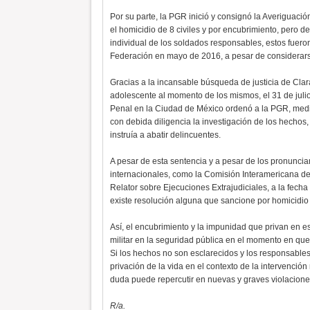
Por su parte, la PGR inició y consignó la Averiguaci
el homicidio de 8 civiles y por encubrimiento, pero 
individual de los soldados responsables, estos fueron
Federación en mayo de 2016, a pesar de considerarse
Gracias a la incansable búsqueda de justicia de Clar
adolescente al momento de los mismos, el 31 de juli
Penal en la Ciudad de México ordenó a la PGR, media
con debida diligencia la investigación de los hecho
instruía a abatir delincuentes.
A pesar de esta sentencia y a pesar de los pronunciam
internacionales, como la Comisión Interamericana d
Relator sobre Ejecuciones Extrajudiciales, a la fecha
existe resolución alguna que sancione por homicidio a
Así, el encubrimiento y la impunidad que privan en 
militar en la seguridad pública en el momento en qu
Si los hechos no son esclarecidos y los responsables
privación de la vida en el contexto de la intervención
duda puede repercutir en nuevas y graves violacion
R/a.