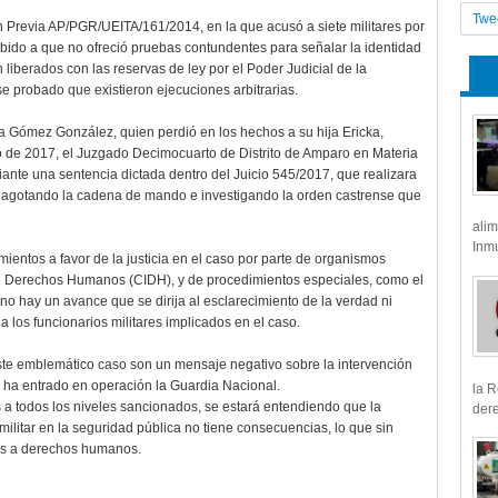
Twe
ón Previa AP/PGR/UEITA/161/2014, en la que acusó a siete militares por
debido a que no ofreció pruebas contundentes para señalar la identidad
 liberados con las reservas de ley por el Poder Judicial de la
 probado que existieron ejecuciones arbitrarias.
a Gómez González, quien perdió en los hechos a su hija Ericka,
o de 2017, el Juzgado Decimocuarto de Distrito de Amparo en Materia
nte una sentencia dictada dentro del Juicio 545/2017, que realizara
s, agotando la cadena de mando e investigando la orden castrense que
alim
Inmu
ientos a favor de la justicia en el caso por parte de organismos
e Derechos Humanos (CIDH), y de procedimientos especiales, como el
 no hay un avance que se dirija al esclarecimiento de la verdad ni
 los funcionarios militares implicados en el caso.
este emblemático caso son un mensaje negativo sobre la intervención
e ha entrado en operación la Guardia Nacional.
la R
 a todos los niveles sancionados, se estará entendiendo que la
dere
 militar en la seguridad pública no tiene consecuencias, lo que sin
es a derechos humanos.