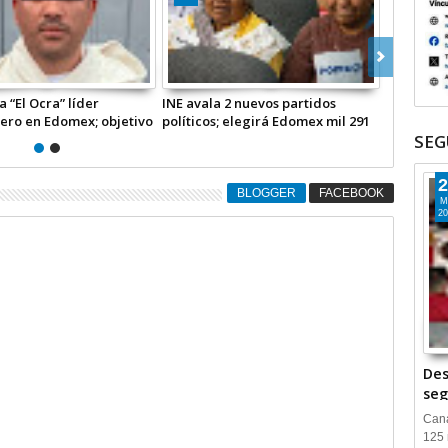
 “El Ocra” líder
INE avala 2 nuevos partidos
Jamás un 
ero en Edomex; objetivo
políticos; elegirá Edomex mil 291
hay lider
io +Video
cargos de elección popular en
y trabajo
SEG
2027
Hernánd
2
BLOGGER
FACEBOOK
M
20
Des
seg
Cana
125 