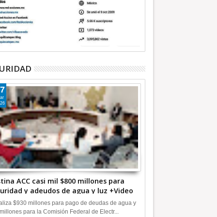
“coahuilazo” en Edomex;
Suspende clases Edomex este
azgo en la gobernadora
jueves 11 por inauguración del
 de territorio: Luzma
Mundial de Futbol 2086
URIDAD
ez
7
ar
26
tina ACC casi mil $800 millones para
uridad y adeudos de agua y luz +Video
liza $930 millones para pago de deudas de agua y
millones para la Comisión Federal de Electr...