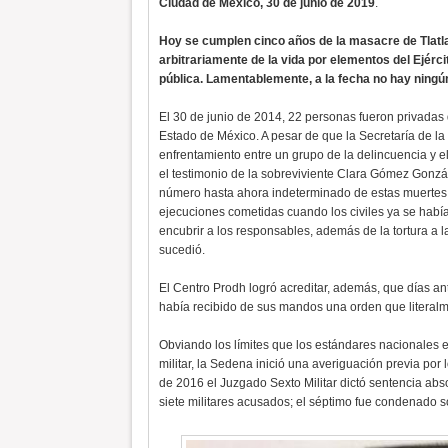
Ciudad de México, 30 de junio de 2019
.
Hoy se cumplen cinco años de la masacre de Tlatl
arbitrariamente de la vida por elementos del Ejérci
pública. Lamentablemente, a la fecha no hay ningún
El 30 de junio de 2014, 22 personas fueron privadas
Estado de México. A pesar de que la Secretaría de l
enfrentamiento entre un grupo de la delincuencia y el
el testimonio de la sobreviviente Clara Gómez Gon
número hasta ahora indeterminado de estas muertes –
ejecuciones cometidas cuando los civiles ya se había
encubrir a los responsables, además de la tortura a 
sucedió.
El Centro Prodh logró acreditar, además, que días an
había recibido de sus mandos una orden que literalme
Obviando los límites que los estándares nacionales 
militar, la Sedena inició una averiguación previa po
de 2016 el Juzgado Sexto Militar dictó sentencia absol
siete militares acusados; el séptimo fue condenado s