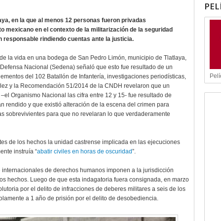
PEL
aya, en la que al menos 12 personas fueron privadas
to mexicano en el contexto de la militarización de la seguridad
 responsable rindiendo cuentas ante la justicia.
 de la vida en una bodega de San Pedro Limón, municipio de Tlatlaya,
a Defensa Nacional (Sedena) señaló que esto fue resultado de un
Pelí
ementos del 102 Batallón de Infantería, investigaciones periodísticas,
zález y la Recomendación 51/2014 de la CNDH revelaron que un
el Organismo Nacional las cifra entre 12 y 15- fue resultado de
n rendido y que existió alteración de la escena del crimen para
las sobrevivientes para que no revelaran lo que verdaderamente
tes de los hechos la unidad castrense implicada en las ejecuciones
nte instruía “
abatir civiles en horas de oscuridad
”.
e internacionales de derechos humanos imponen a la jurisdicción
r los hechos. Luego de que esta indagatoria fuera consignada, en marzo
utoria por el delito de infracciones de deberes militares a seis de los
olamente a 1 año de prisión por el delito de desobediencia.