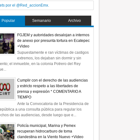
ets por el @Red_accionEmx.
Popular
Semanario
Archivo
FGJEM y autoridades desalojan a internos
de anexo por presunta tortura en Ecatepec
+Video
Supuestamente e ran víctimas de castigos
extremos, los dejaban sin dormir y sin
ento; el inmueble, en la colonia Potrero del Rey
e...
Cumplir con el derecho de las audiencias
y estricto respeto a las libertades de
prensa y expresión * COMENTARIO A
TIEMPO
Ante la Convocatoria de la Presidencia de
epública a una consulta pública para regular los
chos de las audiencias, desde luego que e...
Policía municipal, Marina y Pemex
recuperan hidrocarburo de toma
clandestina en la Viento Nuevo +Video