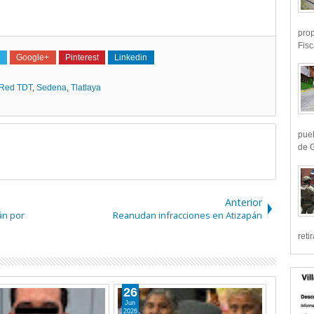
prop
Fisc
Google+
Pinterest
Linkedin
Red TDT
,
Sedena
,
Tlatlaya
pueb
de G
Anterior
án por
Reanudan infracciones en Atizapán
reti
26
10
Jun
Jun
2026
2026