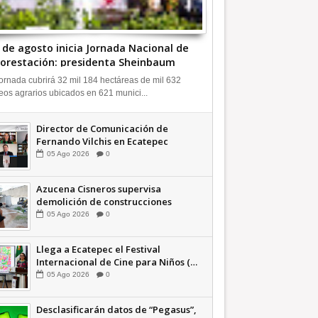
9 de agosto inicia Jornada Nacional de
orestación: presidenta Sheinbaum
ideo INFORMATIVA
ornada cubrirá 32 mil 184 hectáreas de mil 632
eos agrarios ubicados en 621 munici...
Director de Comunicación de
Fernando Vilchis en Ecatepec
financió publicaciones en redes
05
Ago
2026
0
sociales en contra de Azucena
Cisneros: TEEM INFORMATIVA
Azucena Cisneros supervisa
demolición de construcciones
ilegales en zona federal
05
Ago
2026
0
INFORMATIVA
Llega a Ecatepec el Festival
Internacional de Cine para Niños (…
y no tan Niños) +Video INFORMATIVA
05
Ago
2026
0
Desclasificarán datos de “Pegasus”,