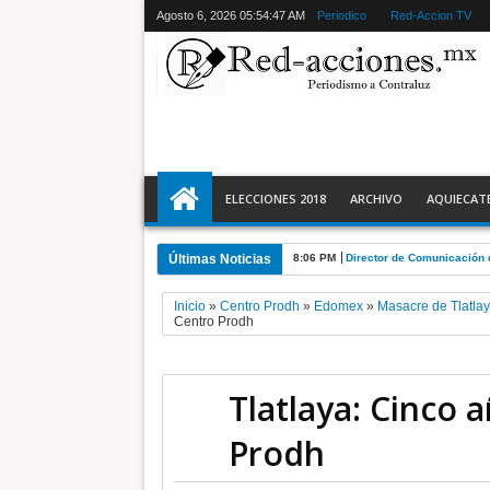
Agosto 6, 2026
05:54:48 AM
Periodico
Red-Accion TV
ELECCIONES 2018
ARCHIVO
AQUIECAT
Últimas Noticias
8:06 PM
Director de Comunicación 
Inicio
»
Centro Prodh
»
Edomex
»
Masacre de Tlatla
Centro Prodh
Tlatlaya: Cinco a
Prodh