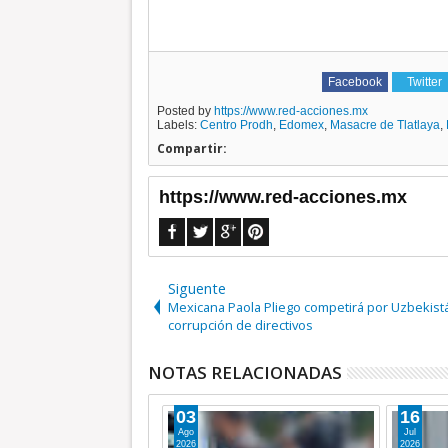
Facebook
Twitter
Posted by
https://www.red-acciones.mx
Labels:
Centro Prodh
,
Edomex
,
Masacre de Tlatlaya
,
Compartir:
https://www.red-acciones.mx
Siguente
Mexicana Paola Pliego competirá por Uzbekist
corrupción de directivos
NOTAS RELACIONADAS
03
16
Ago
Jul
2026
2026