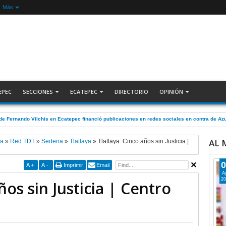
Más
EPEC
SECCIONES
ECATEPEC
DIRECTORIO
OPINIÓN
de Fernando Vilchis en Ecatepec financió publicaciones en redes sociales en contra de 
AL
ya
»
Red TDT
»
Sedena
»
Tlatlaya
»
Tlatlaya: Cinco años sin Justicia |
0
A
+
A
-
Imprimir
Email
A
20
ños sin Justicia | Centro