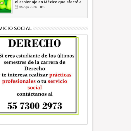
el espionaje en México que afectó a
cientos de periodistas *
05
Ago
2026
0
COMENTARIO A TIEMPO
VICIO SOCIAL