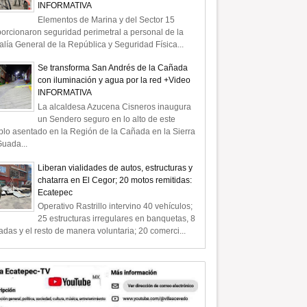
INFORMATIVA
Elementos de Marina y del Sector 15
orcionaron seguridad perimetral a personal de la
alía General de la República y Seguridad Física...
Se transforma San Andrés de la Cañada
con iluminación y agua por la red +Video
INFORMATIVA
La alcaldesa Azucena Cisneros inaugura
un Sendero seguro en lo alto de este
lo asentado en la Región de la Cañada en la Sierra
uada...
Liberan vialidades de autos, estructuras y
chatarra en El Cegor; 20 motos remitidas:
Ecatepec
Operativo Rastrillo intervino 40 vehículos;
25 estructuras irregulares en banquetas, 8
radas y el resto de manera voluntaria; 20 comerci...
09
Jun
2026