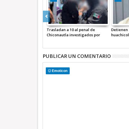
Trasladan a 10 al penal de
Detienen a
Chiconautla investigados por
huachicol
despojo y cautiverio: Edomex
prioritar
+Video INFORMATIVA
PUBLICAR UN COMENTARIO
Emoticon