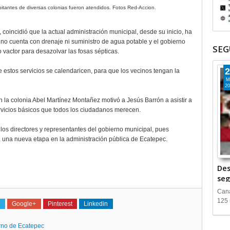
itantes de diversas colonias fueron atendidos. Fotos Red-Accion.
coincidió que la actual administración municipal, desde su inicio, ha
no cuenta con drenaje ni suministro de agua potable y el gobierno
SEG
 vactor para desazolvar las fosas sépticas.
2
e estos servicios se calendaricen, para que los vecinos tengan la
M
20
 la colonia Abel Martínez Montañez motivó a Jesús Barrón a asistir a
ervicios básicos que todos los ciudadanos merecen.
 los directores y representantes del gobierno municipal, pues
a una nueva etapa en la administración pública de Ecatepec.
Des
seg
Cana
125 
Google+
Pinterest
Linkedin
rno de Ecatepec