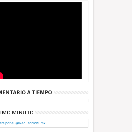
ENTARIO A TIEMPO
TIMO MINUTO
ets por el @Red_accionEmx.