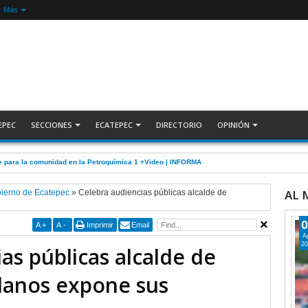
Más
EPEC
SECCIONES
ECATEPEC
DIRECTORIO
OPINIÓN
5 por robo de cable de CFE en Jardines de Casa Nueva +Video | INFORMA
AL
ierno de Ecatepec
»
Celebra audiencias públicas alcalde de
0
A
+
A
-
Imprimir
Email
A
20
as públicas alcalde de
danos expone sus