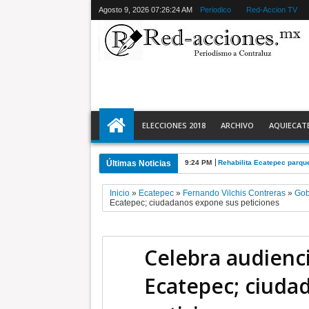
Agosto 9, 2026
07:26:26 AM
Periodico
Red-Accion TV
ELECCIONES 2018
ARCHIVO
AQUIECAT
Últimas Noticias
4:01 PM
Municipales aprehenden a 
Inicio
»
Ecatepec
»
Fernando Vilchis Contreras
»
Gob
Ecatepec; ciudadanos expone sus peticiones
Celebra audienci
Ecatepec; ciuda