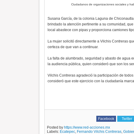
Ciudadanos de organizaciones sociales y hab
Susana García, de la colonia Laguna de Chiconautla, 
brindado la atención pertinente a su comunidad, que 
local abastece con pipas y proporciona camiones tipo
La mujer solicitó directamente a Vilchis Contreras qu
certeza de que van a continuar.
La falta de alumbrado, seguridad y abasto de agua en
la audiencia pública, quien consideró que son los s
Vilchis Contreras agradeció la participación de todos
consideró que este ejercicio con la ciudadanía marc
Facebook
Twitter
Posted by
https://www.red-acciones.mx
Labels:
Ecatepec
,
Fernando Vilchis Contreras
,
Gobie