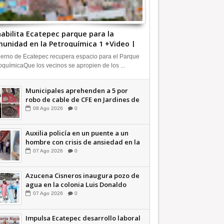
abilita Ecatepec parque para la
unidad en la Petroquímica 1 +Video |
FORMA
erno de Ecatepec recupera espacio para el Parque
oquímicaQue los vecinos se apropien de los ...
Municipales aprehenden a 5 por
robo de cable de CFE en Jardines de
Casa Nueva +Video | INFORMA
08
Ago
2026
0
Auxilia policía en un puente a un
hombre con crisis de ansiedad en la
Vía Morelos | INFORMATIVA
07
Ago
2026
0
Azucena Cisneros inaugura pozo de
agua en la colonia Luis Donaldo
Colosio +Video | INFORMATIVA
07
Ago
2026
0
Impulsa Ecatepec desarrollo laboral