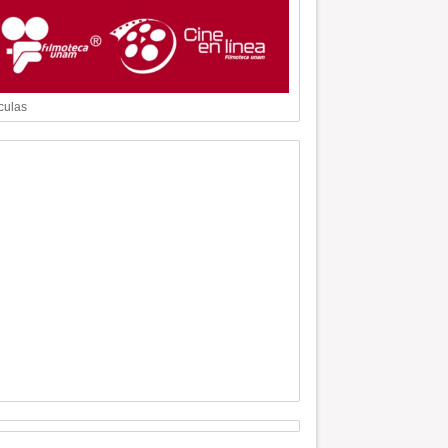
culas