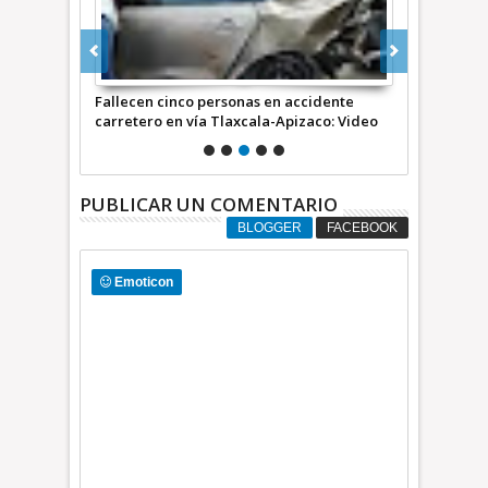
s Américas en
Fallecen cinco personas en accidente
Autobús le d
carretero en vía Tlaxcala-Apizaco: Video
Indios Verde
PUBLICAR UN COMENTARIO
BLOGGER
FACEBOOK
Emoticon