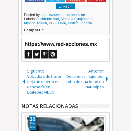
Linkedin
Posted by
https://www.red-acciones.mx
Labels:
Accidente Vial
,
Alcaldía Cuajimalpa
,
Mexico-Toluca
,
PGJCDMX
,
Policía Federal
Compartir:
https://www.red-acciones.mx
Siguente
Anterior
Volcadura de tráiler
Detienen a mujer por
deja un muerto en
robo de una bebé en
Ranchería en
Naucalpan
Ecatepec VIDEO
NOTAS RELACIONADAS
30
07
Nov
Nov
2019
2019