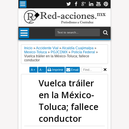
Inicio
»
Accidente Vial
»
Alcaldía Cuajimalpa
»
Mexico-Toluca
»
PGJCDMX
»
Policía Federal
»
Vuelca tráiler en la México-Toluca; fallece
conductor
A
+
A
-
Imprimir
Email
Vuelca tráiler
en la México-
Toluca; fallece
conductor