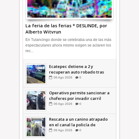
La feria de las ferias * DESLINDE, por
Alberto Witvrun
En Tulancingo donde se celebraba una de las más
espectaculares ahora mismo exigen se aclaren los
rec...
Ecatepec detiene a 2 y
recuperan auto robado tras
operativo con Tecámac +Video
06
Ago
2026
0
| INFORMATIVA
Operativo permite sancionar a
choferes por invadir carril
confinado: Ecatepec +Video |
06
Ago
2026
0
INFORMATIVA
Rescata a un canino atrapado
en el canal la policía de
Ecatepec INFORMATIVA
06
Ago
2026
0