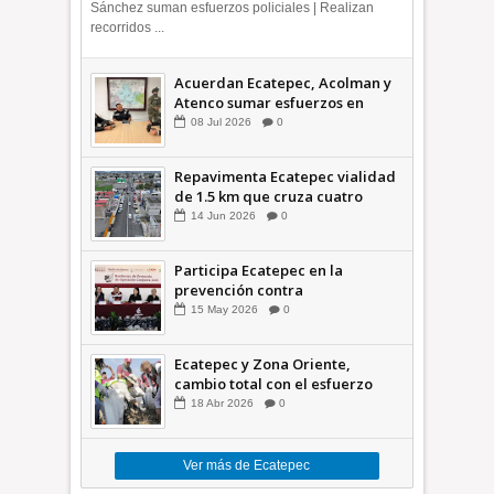
Sánchez suman esfuerzos policiales | Realizan
recorridos ...
Acuerdan Ecatepec, Acolman y
Atenco sumar esfuerzos en
seguridad
08
Jul
2026
0
Repavimenta Ecatepec vialidad
de 1.5 km que cruza cuatro
comunidades +Video
14
Jun
2026
0
Participa Ecatepec en la
prevención contra
inundaciones en el Valle de
15
May
2026
0
México +VID
Ecatepec y Zona Oriente,
cambio total con el esfuerzo
conjunto: Azucena; retiran 21
18
Abr
2026
0
toneladas de basura *Video
Ver más de Ecatepec