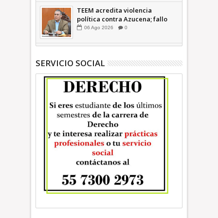
TEEM acredita violencia
política contra Azucena; fallo
confirma guerra sucia: Octavio
06
Ago
2026
0
Martínez INFORMATIVA
SERVICIO SOCIAL