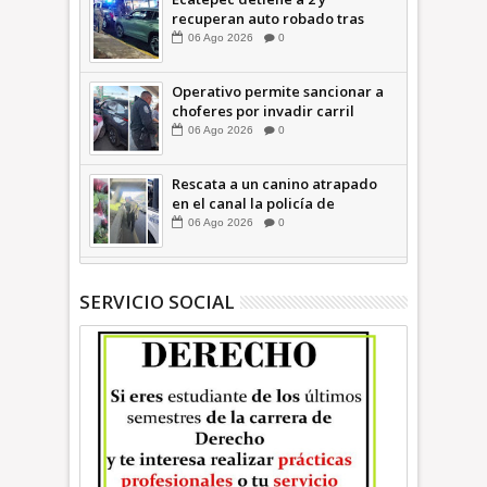
recuperan auto robado tras
operativo con Tecámac +Video
06
Ago
2026
0
| INFORMATIVA
Operativo permite sancionar a
choferes por invadir carril
confinado: Ecatepec +Video |
06
Ago
2026
0
INFORMATIVA
Rescata a un canino atrapado
en el canal la policía de
Ecatepec INFORMATIVA
06
Ago
2026
0
SERVICIO SOCIAL