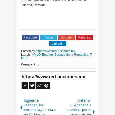
Con información de Presidencia, A Barlovento
Informa, Reforma.
Facebook
Twitter
Google+
Pinterest
Linkedin
Posted by
https://www.red-acciones.mx
Labels:
AMLO
,
Empleo
,
Senado de la República
,
T-
MEC
Compartir:
https://www.red-acciones.mx
Siguente
Anterior
Le roban, los
PGJ detiene a
encuentra y los mata
sacerdote por el
en Xochimilco
asesinato de