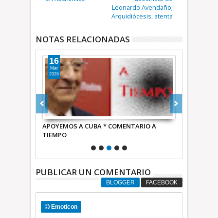
Leonardo Avendaño;
Arquidiócesis, atenta
NOTAS RELACIONADAS
16
18
Mar
Sep
2026
2025
heinbaum,
APOYEMOS A CUBA * COMENTARIO A
Tal parece q
onocimiento
TIEMPO
todas sus va
 Unidos *
COMENTARIO
PUBLICAR UN COMENTARIO
BLOGGER
FACEBOOK
Emoticon