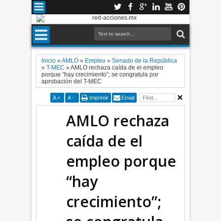
Inicio
»
AMLO
»
Empleo
»
Senado de la República
»
T-MEC
»
AMLO rechaza caída de el empleo
porque “hay crecimiento”; se congratula por
aprobación del T-MEC
A
+
A
-
Imprimir
Email
AMLO rechaza
caída de el
empleo porque
“hay
crecimiento”;