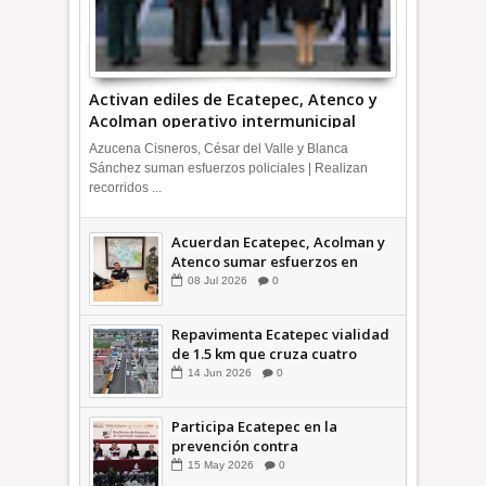
Activan ediles de Ecatepec, Atenco y
Acolman operativo intermunicipal
Azucena Cisneros, César del Valle y Blanca
Sánchez suman esfuerzos policiales | Realizan
recorridos ...
Acuerdan Ecatepec, Acolman y
Atenco sumar esfuerzos en
seguridad
08
Jul
2026
0
Repavimenta Ecatepec vialidad
de 1.5 km que cruza cuatro
comunidades +Video
14
Jun
2026
0
Participa Ecatepec en la
prevención contra
inundaciones en el Valle de
15
May
2026
0
México +VID