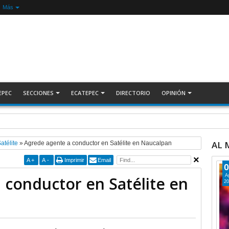
Más
EPEC
SECCIONES
ECATEPEC
DIRECTORIO
OPINIÓN
ecuperan auto robado tras operativo con Tecámac +Video | INFORMATIVA
AL
atélite
»
Agrede agente a conductor en Satélite en Naucalpan
A
+
A
-
Imprimir
Email
0
A
 conductor en Satélite en
20