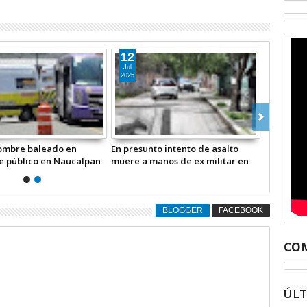
12
Jul
2025
hombre baleado en
En presunto intento de asalto
e público en Naucalpan
muere a manos de ex militar en
Naucalpan
BLOGGER
FACEBOOK
COM
ÚL