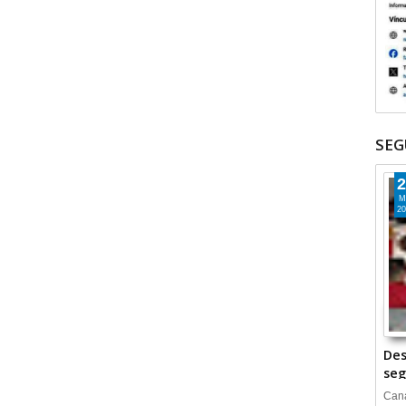
SEG
2
M
20
Des
seg
Cana