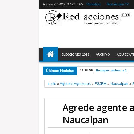
Agosto 7, 2026
09:17:32 AM
Periodico
Red-Accion TV
ELECCIONES 2018
ARCHIVO
AQUIECAT
Últimas Noticias
11:28 PM
Ecatepec detiene a 2 y r
Inicio
»
Agentes Agresores
»
FGJEM
»
Naucalpan
»
S
Agrede agente a
Naucalpan