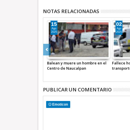
NOTAS RELACIONADAS
15
02
Ago
Ago
2025
2025
os de prisión a ex
Balean y muere un hombre en el
Fallece 
licial de Naucalpan
Centro de Naucalpan
transport
PUBLICAR UN COMENTARIO
Emoticon