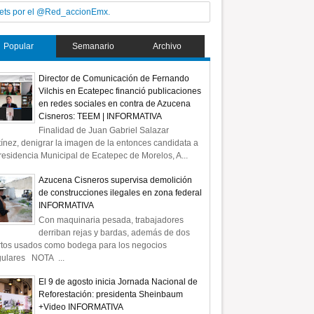
ets por el @Red_accionEmx.
Popular
Semanario
Archivo
Director de Comunicación de Fernando
Vilchis en Ecatepec financió publicaciones
en redes sociales en contra de Azucena
Cisneros: TEEM | INFORMATIVA
Finalidad de Juan Gabriel Salazar
ínez, denigrar la imagen de la entonces candidata a
residencia Municipal de Ecatepec de Morelos, A...
Azucena Cisneros supervisa demolición
de construcciones ilegales en zona federal
INFORMATIVA
Con maquinaria pesada, trabajadores
derriban rejas y bardas, además de dos
rtos usados como bodega para los negocios
gulares NOTA ...
El 9 de agosto inicia Jornada Nacional de
Reforestación: presidenta Sheinbaum
+Video INFORMATIVA