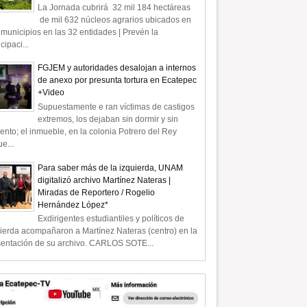
La Jornada cubrirá 32 mil 184 hectáreas
de mil 632 núcleos agrarios ubicados en
municipios en las 32 entidades | Prevén la
icipaci...
FGJEM y autoridades desalojan a internos
de anexo por presunta tortura en Ecatepec
+Video
Supuestamente e ran víctimas de castigos
extremos, los dejaban sin dormir y sin
ento; el inmueble, en la colonia Potrero del Rey
e...
Para saber más de la izquierda, UNAM
digitalizó archivo Martínez Nateras |
Miradas de Reportero / Rogelio
Hernández López*
Exdirigentes estudiantiles y políticos de
ierda acompañaron a Martínez Nateras (centro) en la
sentación de su archivo. CARLOS SOTE...