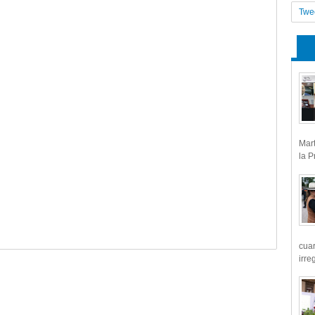
Twe
Mart
la P
cua
irre