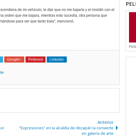
PEL
scendiera de mi vehículo, le dije que no me bajaría y el insistió con el
 una orden que me bajara, mientras esto sucedía, otra persona que
omándose para ver que tanto traía", mencionó.
Pelí
Google+
Pinterest
Linkedin
ite
Anterior
por
“Expresiones” en la alcaldía de Atizapán la convierte
en galería de arte