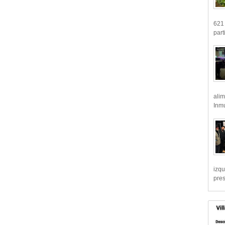
621 
part
alim
Inmu
izqu
pre