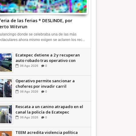
feria de las ferias * DESLINDE, por
erto Witvrun
ulancingo donde se celebraba una de las más
ctaculares ahora mismo exigen se aclaren los rec...
Ecatepec detiene a 2 y recuperan
auto robado tras operativo con
Tecámac +Video | INFORMATIVA
06
Ago
2026
0
Operativo permite sancionar a
choferes por invadir carril
confinado: Ecatepec +Video |
06
Ago
2026
0
INFORMATIVA
Rescata a un canino atrapado en el
canal la policía de Ecatepec
INFORMATIVA
06
Ago
2026
0
TEEM acredita violencia política