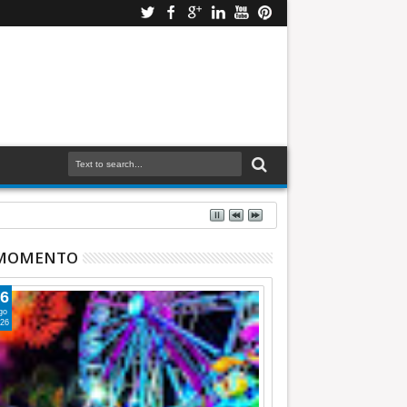
 MOMENTO
6
go
26