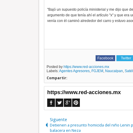
"Bajó un supuesto policía ministerial y me dijo que de
argumento de que tenía ahí el artículo "x" y que era
venía con él caminó alrededor del carro y estuvo as
Facebook
Twitter
Posted by
https://www.red-acciones.mx
Labels:
Agentes Agresores
,
FGJEM
,
Naucalpan
,
Satél
Compartir:
https://www.red-acciones.mx
Siguente
Detienen a presunto homicida del niño Lenin 
balacera en Neza