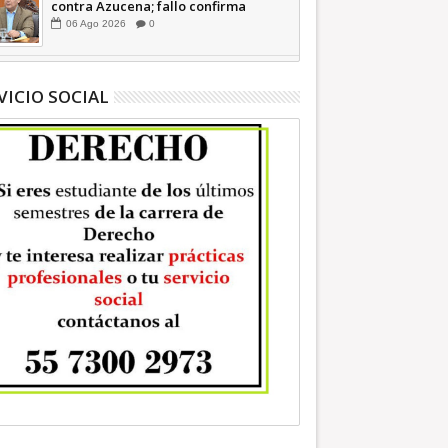
contra Azucena; fallo confirma
guerra sucia: Octavio Martínez
06
Ago
2026
0
INFORMATIVA
VICIO SOCIAL