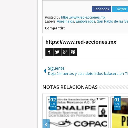
Facebook
Twitter
Posted by
https://www.red-acciones.mx
Labels:
Asesinatos
,
Embolsados
,
San Pablo de las Sa
Compartir:
https://www.red-acciones.mx
Siguente
Deja 2 muertos y seis detenidos balacera en T
NOTAS RELACIONADAS
02
01
Ene
Sep
2026
2025