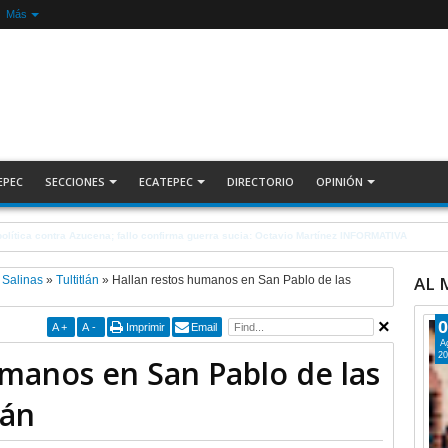
Más
EPEC
SECCIONES
ECATEPEC
DIRECTORIO
OPINIÓN
s a la UNAM + COMENTARIO A TIEMPO
AL
 Salinas
»
Tultitlán
»
Hallan restos humanos en San Pablo de las
0
A
+
A
-
Imprimir
Email
A
20
umanos en San Pablo de las
lán