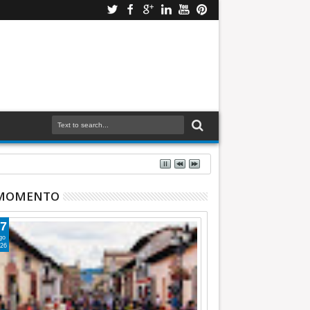
 MOMENTO
7
go
26