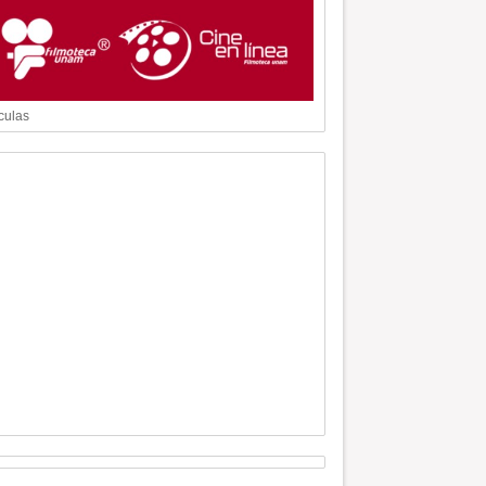
culas