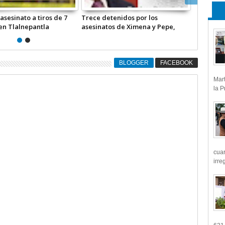
asesinato a tiros de 7
Trece detenidos por los
Continúan
en Tlalnepantla
asesinatos de Ximena y Pepe,
periodist
colaboradores cercanos de la Jefa
Alonso Cu
de Gobierno de la Ciudad de
fue sacrif
México * COMENTARIO A TIEMPO
Chiapas 
BLOGGER
FACEBOOK
Mart
la P
cua
irre