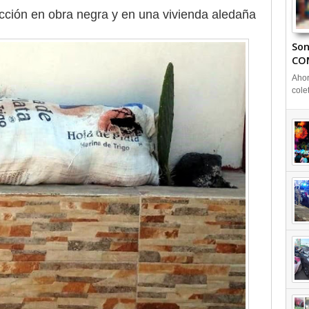
cción en obra negra y en una vivienda aledaña
Son
CO
Ahor
cole