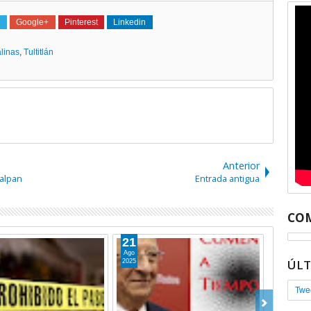
Google+
Pinterest
Linkedin
linas
,
Tultitlán
Anterior
lalpan
Entrada antigua
COM
21
01
Ago
Jul
ÚL
2025
2024
Twe