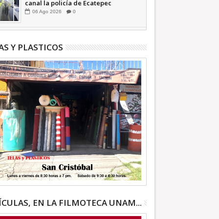
canal la policía de Ecatepec
INFORMATIVA
06
Ago
2026
0
AS Y PLASTICOS
ÍCULAS, EN LA FILMOTECA UNAM...