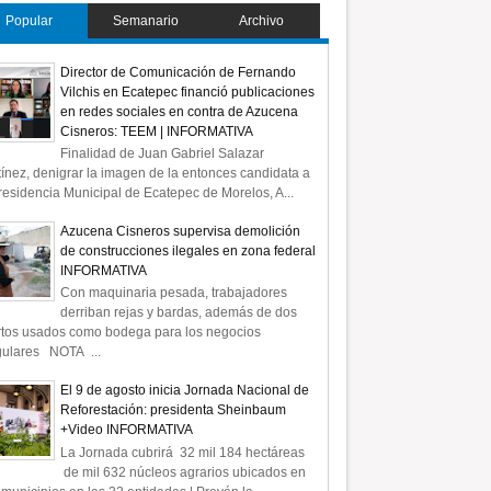
Popular
Semanario
Archivo
 asesinatos de
Continúan los asesinatos de
as. Asesinan a Víctor
periodistas: el colega Víctor
Director de Comunicación de Fernando
lebro Morales. El colega
Alonso Culebro Morales fue
Vilchis en Ecatepec financió publicaciones
icado en Jiquipilas,
sacrificado en Jiquipilas, Chiapas
en redes sociales en contra de Azucena
| COMENTARIO A TIEMPO
Cisneros: TEEM | INFORMATIVA
Finalidad de Juan Gabriel Salazar
ínez, denigrar la imagen de la entonces candidata a
residencia Municipal de Ecatepec de Morelos, A...
Azucena Cisneros supervisa demolición
de construcciones ilegales en zona federal
INFORMATIVA
Con maquinaria pesada, trabajadores
derriban rejas y bardas, además de dos
rtos usados como bodega para los negocios
gulares NOTA ...
El 9 de agosto inicia Jornada Nacional de
Reforestación: presidenta Sheinbaum
+Video INFORMATIVA
La Jornada cubrirá 32 mil 184 hectáreas
de mil 632 núcleos agrarios ubicados en