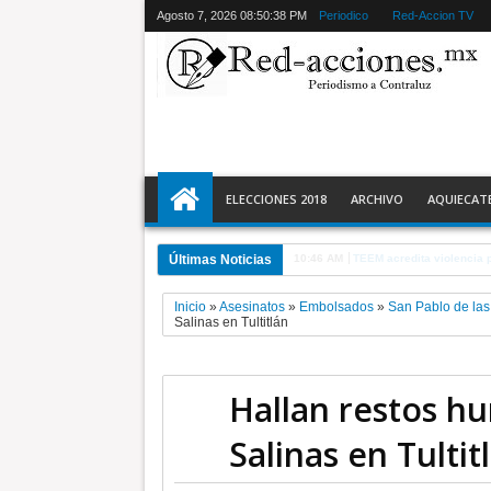
Agosto 7, 2026
08:50:40 PM
Periodico
Red-Accion TV
ELECCIONES 2018
ARCHIVO
AQUIECAT
Últimas Noticias
09:50 AM
Sí, amemos y defendamo
Inicio
»
Asesinatos
»
Embolsados
»
San Pablo de las
Salinas en Tultitlán
Hallan restos h
Salinas en Tultit