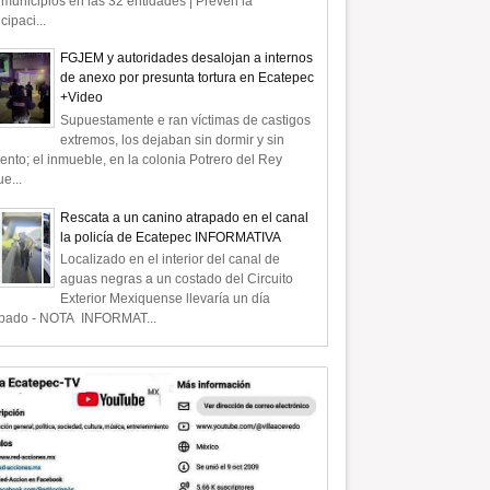
municipios en las 32 entidades | Prevén la
icipaci...
FGJEM y autoridades desalojan a internos
de anexo por presunta tortura en Ecatepec
+Video
Supuestamente e ran víctimas de castigos
extremos, los dejaban sin dormir y sin
ento; el inmueble, en la colonia Potrero del Rey
e...
Rescata a un canino atrapado en el canal
la policía de Ecatepec INFORMATIVA
Localizado en el interior del canal de
aguas negras a un costado del Circuito
Exterior Mexiquense llevaría un día
apado - NOTA INFORMAT...