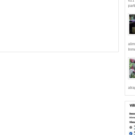
621 
part
alim
Inmu
atr