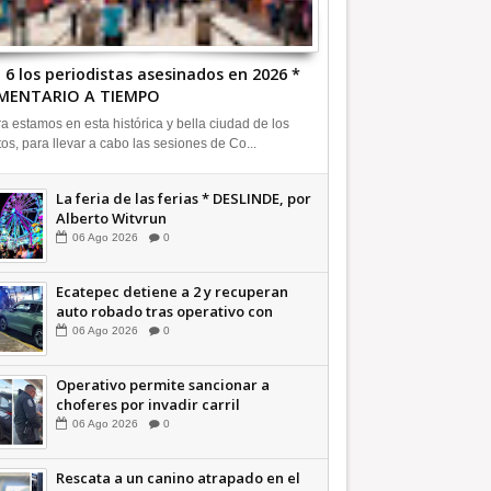
 6 los periodistas asesinados en 2026 *
MENTARIO A TIEMPO
a estamos en esta histórica y bella ciudad de los
tos, para llevar a cabo las sesiones de Co...
La feria de las ferias * DESLINDE, por
Alberto Witvrun
06
Ago
2026
0
Ecatepec detiene a 2 y recuperan
auto robado tras operativo con
Tecámac +Video | INFORMATIVA
06
Ago
2026
0
Operativo permite sancionar a
choferes por invadir carril
confinado: Ecatepec +Video |
06
Ago
2026
0
INFORMATIVA
Rescata a un canino atrapado en el