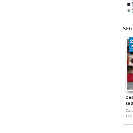
SEG
2
M
20
Des
seg
Cana
125 