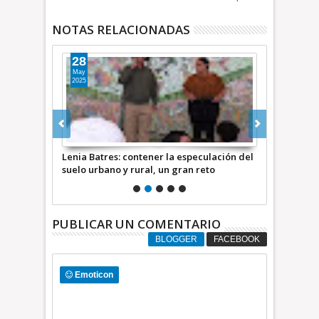
NOTAS RELACIONADAS
28
23
May
Abr
2025
2025
erechos
Lenia Batres: contener la especulación del
Poder Judicia
el Edomex
suelo urbano y rural, un gran reto
institucione
México: Max
PUBLICAR UN COMENTARIO
BLOGGER
FACEBOOK
Emoticon