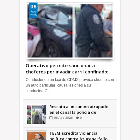
06
Ago
2026
Operativo permite sancionar a
choferes por invadir carril confinado:
Ecatepec +Video | INFORMATIVA
Conductor de un taxi de CDMX provoca choque con
un auto particular; causa lesiones a su
conductoraCh...
Rescata a un canino atrapado
en el canal la policía de
Ecatepec INFORMATIVA
06
Ago
2026
0
TEEM acredita violencia
política contra Azucena; fallo