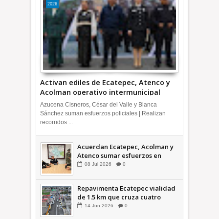
2026
Activan ediles de Ecatepec, Atenco y
Acolman operativo intermunicipal
Azucena Cisneros, César del Valle y Blanca
Sánchez suman esfuerzos policiales | Realizan
recorridos ...
Acuerdan Ecatepec, Acolman y
Atenco sumar esfuerzos en
seguridad
08
Jul
2026
0
Repavimenta Ecatepec vialidad
de 1.5 km que cruza cuatro
comunidades +Video
14
Jun
2026
0