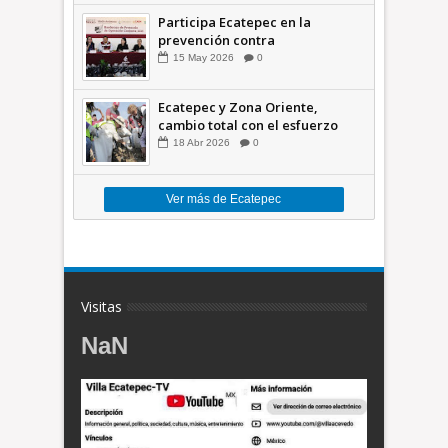
Participa Ecatepec en la
prevención contra
inundaciones en el Valle de
15
May
2026
0
México +VID
Ecatepec y Zona Oriente,
cambio total con el esfuerzo
conjunto: Azucena; retiran 21
18
Abr
2026
0
toneladas de basura *Video
Ver más de Ecatepec
Visitas
NaN