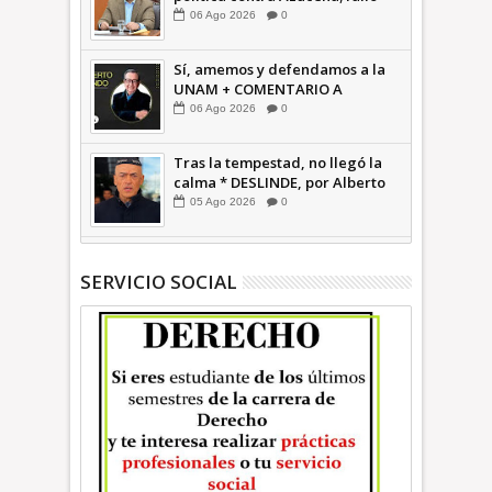
confirma guerra sucia: Octavio
06
Ago
2026
0
Martínez INFORMATIVA
Sí, amemos y defendamos a la
UNAM + COMENTARIO A
TIEMPO
06
Ago
2026
0
Tras la tempestad, no llegó la
calma * DESLINDE, por Alberto
Witvrun OPINIÓN
05
Ago
2026
0
SERVICIO SOCIAL