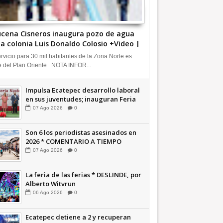
cena Cisneros inaugura pozo de agua
la colonia Luis Donaldo Colosio +Video |
FORMATIVA
ervicio para 30 mil habitantes de la Zona Norte es
e del Plan Oriente NOTA INFOR...
Impulsa Ecatepec desarrollo laboral
en sus juventudes; inauguran Feria
de Empleo y Emprendedores 2026
07
Ago
2026
0
+Video | INFORMATIVA
Son 6 los periodistas asesinados en
2026 * COMENTARIO A TIEMPO
07
Ago
2026
0
La feria de las ferias * DESLINDE, por
Alberto Witvrun
06
Ago
2026
0
Ecatepec detiene a 2 y recuperan