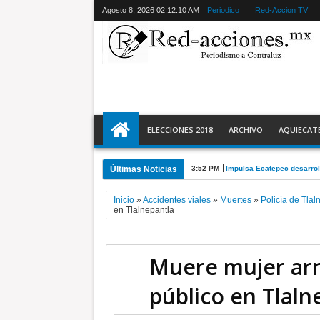
Agosto 8, 2026
02:12:11 AM
Periodico
Red-Accion TV
ELECCIONES 2018
ARCHIVO
AQUIECAT
Últimas Noticias
3:52 PM
Impulsa Ecatepec desarrol
Inicio
»
Accidentes viales
»
Muertes
»
Policía de Tlal
en Tlalnepantla
Muere mujer arr
público en Tlaln