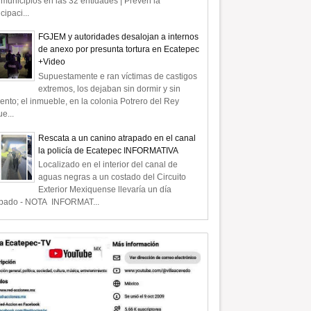
municipios en las 32 entidades | Prevén la
icipaci...
FGJEM y autoridades desalojan a internos
de anexo por presunta tortura en Ecatepec
+Video
Supuestamente e ran víctimas de castigos
extremos, los dejaban sin dormir y sin
ento; el inmueble, en la colonia Potrero del Rey
e...
Rescata a un canino atrapado en el canal
la policía de Ecatepec INFORMATIVA
Localizado en el interior del canal de
aguas negras a un costado del Circuito
Exterior Mexiquense llevaría un día
apado - NOTA INFORMAT...