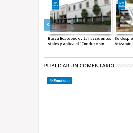
Jun
Mar
2025
2020
 4 accidentes viales son
Busca Ecatepec evitar accidentes
Se despl
llaman a concientizar su
viales y aplica el “Conduce sin
Atizapán;
seguro”
Alcohol”
graves: 
PUBLICAR UN COMENTARIO
Emoticon