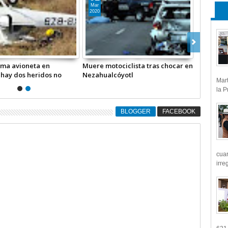
Mar
2020
oma avioneta en
Muere motociclista tras chocar en
 hay dos heridos no
Nezahualcóyotl
Mart
Edomex
la P
BLOGGER
FACEBOOK
cua
irre