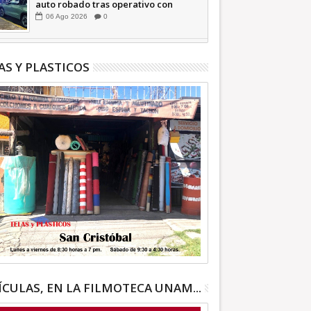
auto robado tras operativo con
Tecámac +Video | INFORMATIVA
06
Ago
2026
0
AS Y PLASTICOS
ÍCULAS, EN LA FILMOTECA UNAM...