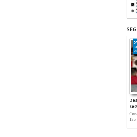
SEG
2
M
20
Des
seg
Cana
125 