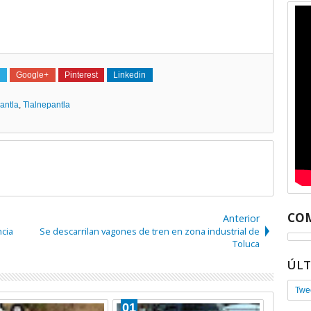
Google+
Pinterest
Linkedin
antla
,
Tlalnepantla
COM
Anterior
ncia
Se descarrilan vagones de tren en zona industrial de
Toluca
ÚL
Twe
01