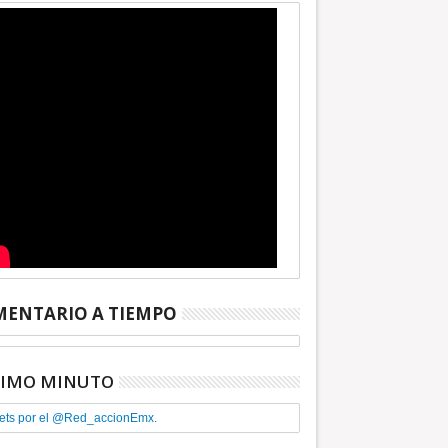
ENTARIO A TIEMPO
TIMO MINUTO
ets por el @Red_accionEmx.