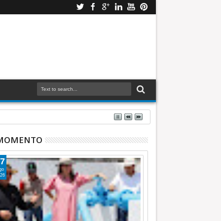
 INFORMATIVA
 MOMENTO
7
go
26