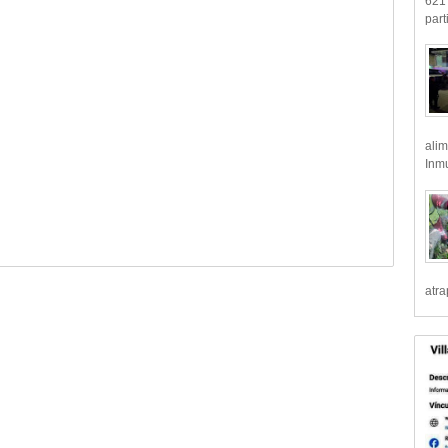
621 
part
alim
Inmu
atr