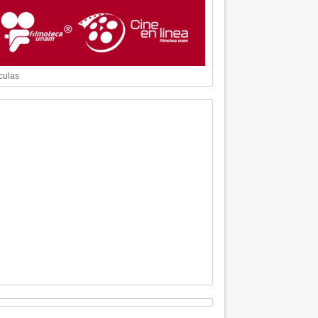
culas