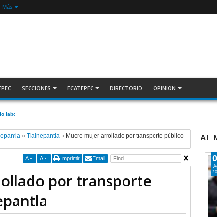
Más
EPEC
SECCIONES
ECATEPEC
DIRECTORIO
OPINIÓN
lo laboral en sus juventudes; inauguran Feria de Empleo y Emprendedores 2026 +Video |
AL
nepantla
»
Tlalnepantla
»
Muere mujer arrollado por transporte público
0
A
+
A
-
Imprimir
Email
A
20
ollado por transporte
epantla