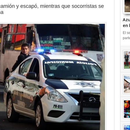
 camión y escapó, mientras que socorristas se
ma
Azu
en 
IN
El s
part