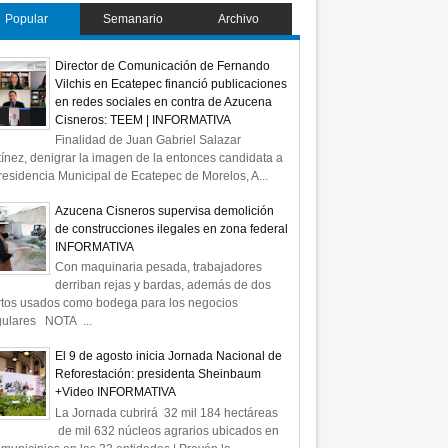
Popular
Semanario
Archivo
Director de Comunicación de Fernando
Vilchis en Ecatepec financió publicaciones
en redes sociales en contra de Azucena
Cisneros: TEEM | INFORMATIVA
Finalidad de Juan Gabriel Salazar
ínez, denigrar la imagen de la entonces candidata a
residencia Municipal de Ecatepec de Morelos, A...
Azucena Cisneros supervisa demolición
de construcciones ilegales en zona federal
INFORMATIVA
Con maquinaria pesada, trabajadores
derriban rejas y bardas, además de dos
rtos usados como bodega para los negocios
gulares NOTA ...
El 9 de agosto inicia Jornada Nacional de
Reforestación: presidenta Sheinbaum
+Video INFORMATIVA
La Jornada cubrirá 32 mil 184 hectáreas
de mil 632 núcleos agrarios ubicados en