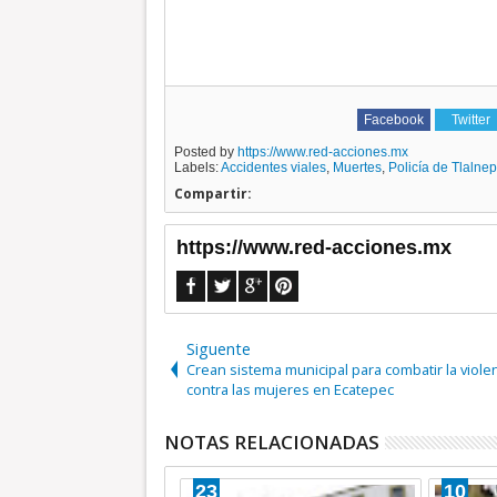
Facebook
Twitter
Posted by
https://www.red-acciones.mx
Labels:
Accidentes viales
,
Muertes
,
Policía de Tlalnep
Compartir:
https://www.red-acciones.mx
Siguente
Crean sistema municipal para combatir la viole
contra las mujeres en Ecatepec
NOTAS RELACIONADAS
23
10