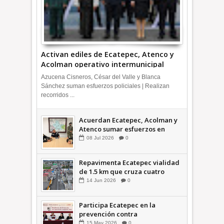
Activan ediles de Ecatepec, Atenco y
Acolman operativo intermunicipal
Azucena Cisneros, César del Valle y Blanca
Sánchez suman esfuerzos policiales | Realizan
recorridos ...
Acuerdan Ecatepec, Acolman y
Atenco sumar esfuerzos en
seguridad
08
Jul
2026
0
Repavimenta Ecatepec vialidad
de 1.5 km que cruza cuatro
comunidades +Video
14
Jun
2026
0
Participa Ecatepec en la
prevención contra
inundaciones en el Valle de
15
May
2026
0