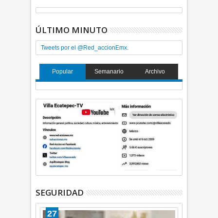
ÚLTIMO MINUTO
Tweets por el @Red_accionEmx.
Popular
Semanario
Archivo
SEGURIDAD
27