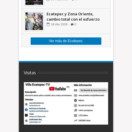
México +VID
Ecatepec y Zona Oriente,
cambio total con el esfuerzo
conjunto: Azucena; retiran 21
18
Abr
2026
0
toneladas de basura *Video
Ver más de Ecatepec
Visitas