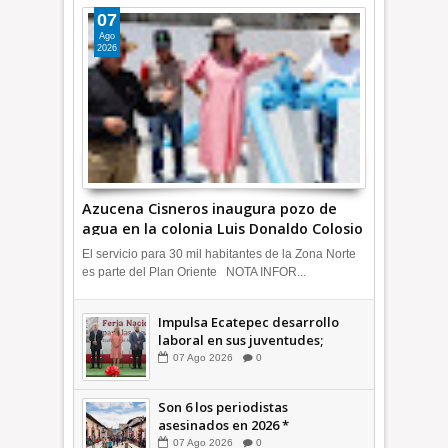
07
Ago
2026
Azucena Cisneros inaugura pozo de
agua en la colonia Luis Donaldo Colosio
+Video | INFORMATIVA
El servicio para 30 mil habitantes de la Zona Norte
es parte del Plan Oriente NOTA INFOR...
Impulsa Ecatepec desarrollo
laboral en sus juventudes;
inauguran Feria de Empleo y
07
Ago
2026
0
Emprendedores 2026 +Video |
INFORMATIVA
Son 6 los periodistas
asesinados en 2026 *
COMENTARIO A TIEMPO
07
Ago
2026
0