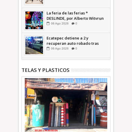
La feria de las ferias *
DESLINDE, por Alberto Witvrun
06
Ago
2026
0
Ecatepec detiene a 2 y
recuperan auto robado tras
operativo con Tecámac +Video
06
Ago
2026
0
| INFORMATIVA
TELAS Y PLASTICOS