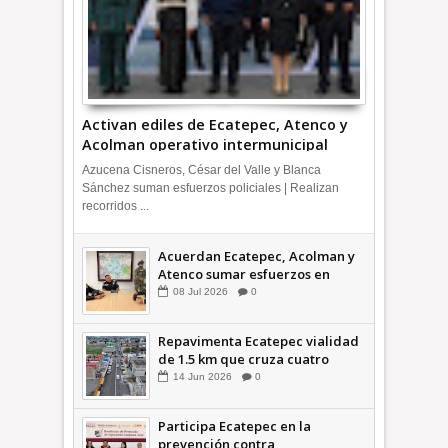
Activan ediles de Ecatepec, Atenco y
Acolman operativo intermunicipal
Azucena Cisneros, César del Valle y Blanca
Sánchez suman esfuerzos policiales | Realizan
recorridos ...
Acuerdan Ecatepec, Acolman y
Atenco sumar esfuerzos en
seguridad
08
Jul
2026
0
Repavimenta Ecatepec vialidad
de 1.5 km que cruza cuatro
comunidades +Video
14
Jun
2026
0
Participa Ecatepec en la
prevención contra