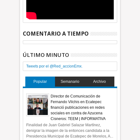
COMENTARIO A TIEMPO
ÚLTIMO MINUTO
Tweets por el @Red_accionEmx.
Popular
Semanario
Archivo
Director de Comunicación de
Fernando Vilchis en Ecatepec
financió publicaciones en redes
sociales en contra de Azucena
Cisneros: TEEM | INFORMATIVA
Finalidad de Juan Gabriel Salazar Martínez,
denigrar la imagen de la entonces candidata a la
Presidencia Municipal de Ecatepec de Morelos, A...