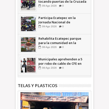
tocando puertas de la Cruzada
Violeta en la Colosio +Video |
09
Ago
2026
0
INFORMA
Participa Ecatepec en la
Jornada Nacional de
Reforestación; plantan 3 mil
09
Ago
2026
0
árboles + Video | INFORMA
Rehabilita Ecatepec parque
para la comunidad en la
Petroquímica 1 +Video |
08
Ago
2026
0
INFORMA
Municipales aprehenden a 5
por robo de cable de CFE en
Jardines de Casa Nueva +Video
08
Ago
2026
0
| INFORMA
TELAS Y PLASTICOS