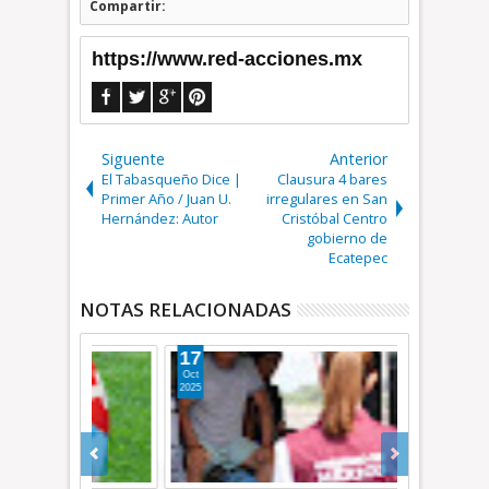
Compartir:
https://www.red-acciones.mx
Siguente
Anterior
El Tabasqueño Dice |
Clausura 4 bares
Primer Año / Juan U.
irregulares en San
Hernández: Autor
Cristóbal Centro
gobierno de
Ecatepec
NOTAS RELACIONADAS
17
13
Oct
Sep
2025
2025