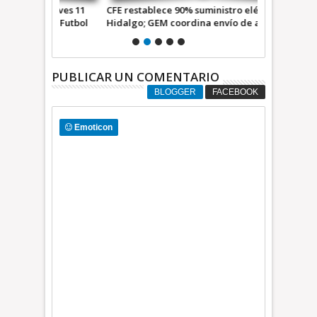
jueves 11
CFE restablece 90% suministro eléctrico en
Aprueban cr
 de Futbol
Hidalgo; GEM coordina envío de apoyo de
Transporte 
45 toneladas
PUBLICAR UN COMENTARIO
BLOGGER
FACEBOOK
Emoticon