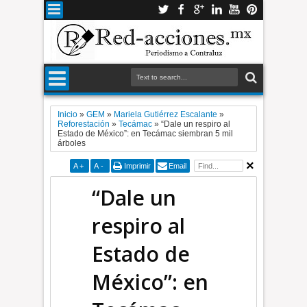
Inicio
»
GEM
»
Mariela Gutiérrez Escalante
»
Reforestación
»
Tecámac
»
“Dale un respiro al
Estado de México”: en Tecámac siembran 5 mil
árboles
A
+
A
-
Imprimir
Email
“Dale un
respiro al
Estado de
México”: en