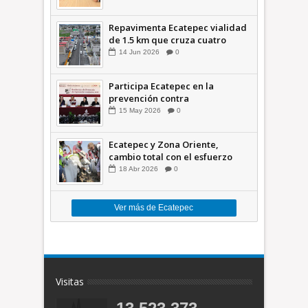
Repavimenta Ecatepec vialidad
de 1.5 km que cruza cuatro
comunidades +Video
14
Jun
2026
0
Participa Ecatepec en la
prevención contra
inundaciones en el Valle de
15
May
2026
0
México +VID
Ecatepec y Zona Oriente,
cambio total con el esfuerzo
conjunto: Azucena; retiran 21
18
Abr
2026
0
toneladas de basura *Video
Ver más de Ecatepec
Visitas