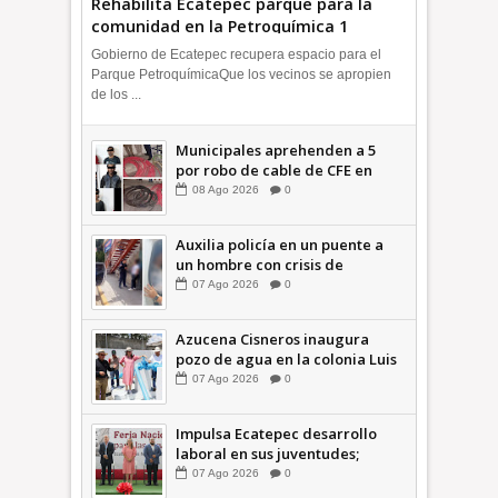
Rehabilita Ecatepec parque para la
comunidad en la Petroquímica 1
+Video | INFORMA
Gobierno de Ecatepec recupera espacio para el
Parque PetroquímicaQue los vecinos se apropien
de los ...
Municipales aprehenden a 5
por robo de cable de CFE en
Jardines de Casa Nueva +Video
08
Ago
2026
0
| INFORMA
Auxilia policía en un puente a
un hombre con crisis de
ansiedad en la Vía Morelos |
07
Ago
2026
0
INFORMATIVA
Azucena Cisneros inaugura
pozo de agua en la colonia Luis
Donaldo Colosio +Video |
07
Ago
2026
0
INFORMATIVA
Impulsa Ecatepec desarrollo
laboral en sus juventudes;
inauguran Feria de Empleo y
07
Ago
2026
0
Emprendedores 2026 +Video |