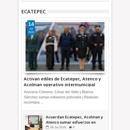
ECATEPEC
14
Jul
2026
Activan ediles de Ecatepec, Atenco y
Acolman operativo intermunicipal
Azucena Cisneros, César del Valle y Blanca
Sánchez suman esfuerzos policiales | Realizan
recorridos ...
Acuerdan Ecatepec, Acolman y
Atenco sumar esfuerzos en
seguridad
08
Jul
2026
0