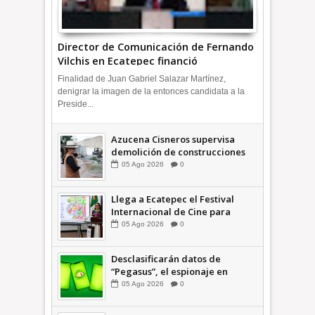
Director de Comunicación de Fernando
Vilchis en Ecatepec financió
publicaciones en redes sociales en
Finalidad de Juan Gabriel Salazar Martínez,
contra de Azucena Cisneros: TEEM
denigrar la imagen de la entonces candidata a la
INFORMATIVA
Preside...
Azucena Cisneros supervisa
demolición de construcciones
ilegales en zona federal
05
Ago
2026
0
INFORMATIVA
Llega a Ecatepec el Festival
Internacional de Cine para
Niños (… y no tan Niños) +Video
05
Ago
2026
0
INFORMATIVA
Desclasificarán datos de
“Pegasus”, el espionaje en
México que afectó a cientos de
05
Ago
2026
0
periodistas * COMENTARIO A
TIEMPO