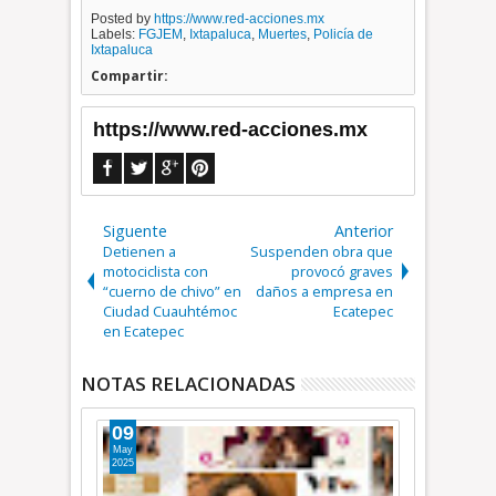
Posted by
https://www.red-acciones.mx
Labels:
FGJEM
,
Ixtapaluca
,
Muertes
,
Policía de
Ixtapaluca
Compartir:
https://www.red-acciones.mx
Siguente
Anterior
Detienen a
Suspenden obra que
motociclista con
provocó graves
“cuerno de chivo” en
daños a empresa en
Ciudad Cuauhtémoc
Ecatepec
en Ecatepec
NOTAS RELACIONADAS
22
13
Nov
Oct
2024
2024