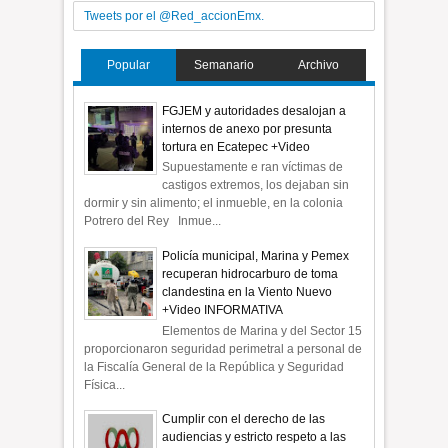
Tweets por el @Red_accionEmx.
Popular
Semanario
Archivo
FGJEM y autoridades desalojan a
internos de anexo por presunta
tortura en Ecatepec +Video
Supuestamente e ran víctimas de
castigos extremos, los dejaban sin
dormir y sin alimento; el inmueble, en la colonia
Potrero del Rey Inmue...
Policía municipal, Marina y Pemex
recuperan hidrocarburo de toma
clandestina en la Viento Nuevo
+Video INFORMATIVA
Elementos de Marina y del Sector 15
proporcionaron seguridad perimetral a personal de
la Fiscalía General de la República y Seguridad
Física...
Cumplir con el derecho de las
audiencias y estricto respeto a las