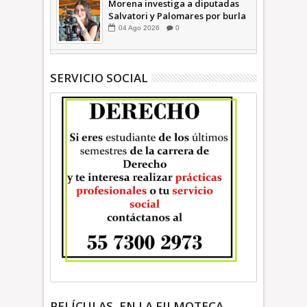
Morena investiga a diputadas
Salvatori y Palomares por burla
a hombres mayores; perderían
04
Ago
2026
0
sus derechos: Ariadna Montiel
INFORMATIVA
SERVICIO SOCIAL
PELÍCULAS, EN LA FILMOTECA