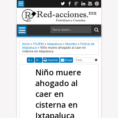
Inicio
»
FGJEM
»
Ixtapaluca
»
Muertes
»
Policía de
Ixtapaluca
»
Niño muere ahogado al caer en
cisterna en Ixtapaluca
A
+
A
-
Imprimir
Email
Niño muere
ahogado al
caer en
cisterna en
Ixtapaluca