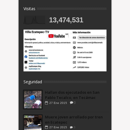
Visitas
13,474,531
Seguridad
Hallan dos ejecutados en San
Pablo Tecalco, en Tecámac
0
27
Ene
2015
Muere joven arrollado por tren
en Ecatepec
27
Ene
2015
0