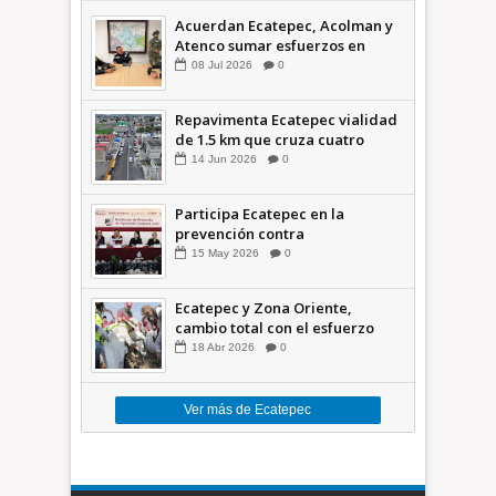
Acuerdan Ecatepec, Acolman y
Atenco sumar esfuerzos en
seguridad
08
Jul
2026
0
Repavimenta Ecatepec vialidad
de 1.5 km que cruza cuatro
comunidades +Video
14
Jun
2026
0
Participa Ecatepec en la
prevención contra
inundaciones en el Valle de
15
May
2026
0
México +VID
Ecatepec y Zona Oriente,
cambio total con el esfuerzo
conjunto: Azucena; retiran 21
18
Abr
2026
0
toneladas de basura *Video
Ver más de Ecatepec