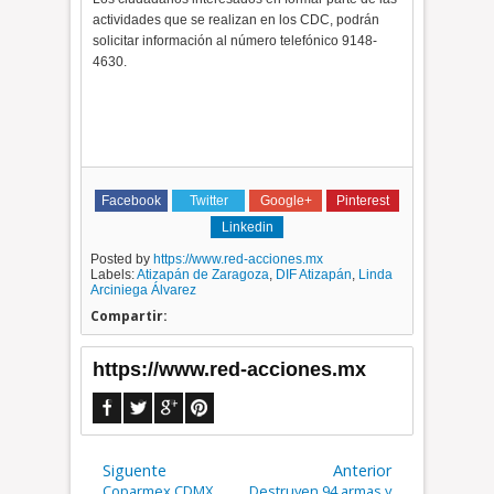
actividades que se realizan en los CDC, podrán
solicitar información al número telefónico 9148-
4630.
Facebook
Twitter
Google+
Pinterest
Linkedin
Posted by
https://www.red-acciones.mx
Labels:
Atizapán de Zaragoza
,
DIF Atizapán
,
Linda
Arciniega Álvarez
Compartir:
https://www.red-acciones.mx
Siguente
Anterior
Coparmex CDMX
Destruyen 94 armas y