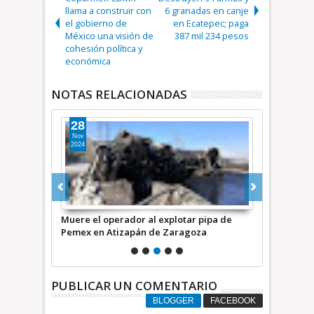
llama a construir con
6 granadas en canje
el gobierno de
en Ecatepec; paga
México una visión de
387 mil 234 pesos
cohesión política y
económica
NOTAS RELACIONADAS
28
16
Nov
Oct
2024
2024
México por
Muere el operador al explotar pipa de
Aseguran nar
 en Atizapán
Pemex en Atizapán de Zaragoza
Atizapán de
PUBLICAR UN COMENTARIO
BLOGGER
FACEBOOK