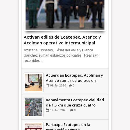
Activan ediles de Ecatepec, Atenco y
Acolman operativo intermunicipal
Azucena Cisneros, César del Valle y Blanca
Sánchez suman esfuerzos policiales | Realizan
recorridos ...
Acuerdan Ecatepec, Acolman y
Atenco sumar esfuerzos en
seguridad
08
Jul
2026
0
Repavimenta Ecatepec vialidad
de 1.5 km que cruza cuatro
comunidades +Video
14
Jun
2026
0
Participa Ecatepec en la
prevención contra