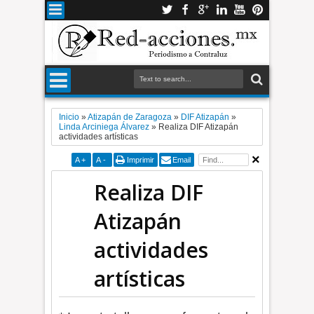
Inicio
»
Atizapán de Zaragoza
»
DIF Atizapán
»
Linda Arciniega Álvarez
»
Realiza DIF Atizapán
actividades artísticas
A
+
A
-
Imprimir
Email
Realiza DIF
Atizapán
actividades
artísticas