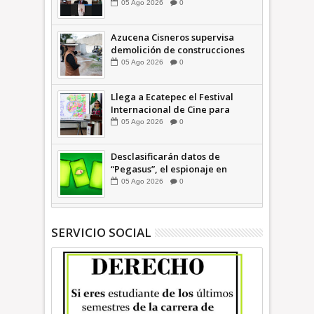
financió publicaciones en redes
05
Ago
2026
0
sociales en contra de Azucena
Cisneros: TEEM INFORMATIVA
Azucena Cisneros supervisa
demolición de construcciones
ilegales en zona federal
05
Ago
2026
0
INFORMATIVA
Llega a Ecatepec el Festival
Internacional de Cine para
Niños (… y no tan Niños) +Video
05
Ago
2026
0
INFORMATIVA
Desclasificarán datos de
“Pegasus”, el espionaje en
México que afectó a cientos de
05
Ago
2026
0
periodistas * COMENTARIO A
TIEMPO
SERVICIO SOCIAL