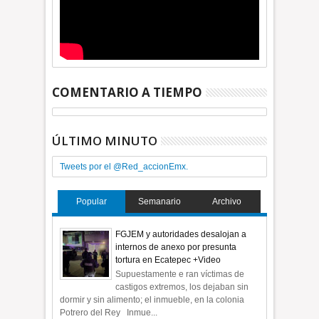
COMENTARIO A TIEMPO
ÚLTIMO MINUTO
Tweets por el @Red_accionEmx.
Popular
Semanario
Archivo
FGJEM y autoridades desalojan a
internos de anexo por presunta
tortura en Ecatepec +Video
Supuestamente e ran víctimas de
castigos extremos, los dejaban sin
dormir y sin alimento; el inmueble, en la colonia
Potrero del Rey Inmue...