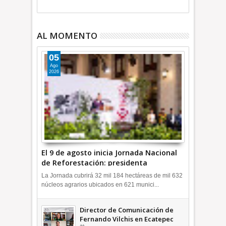
AL MOMENTO
05
Ago
2026
El 9 de agosto inicia Jornada Nacional
de Reforestación: presidenta
Sheinbaum +Video INFORMATIVA
La Jornada cubrirá 32 mil 184 hectáreas de mil 632
núcleos agrarios ubicados en 621 munici...
Director de Comunicación de
Fernando Vilchis en Ecatepec