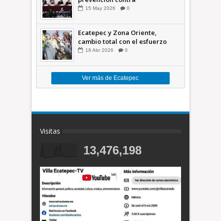
inundaciones en el Valle de
15
May
2026
0
México +VID
Ecatepec y Zona Oriente,
cambio total con el esfuerzo
conjunto: Azucena; retiran 21
18
Abr
2026
0
toneladas de basura *Video
Ver más de Ecatepec
Visitas
13,476,198