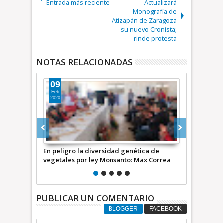
Entrada más reciente
Actualizará
Monografía de
Atizapán de Zaragoza
su nuevo Cronista;
rinde protesta
NOTAS RELACIONADAS
13
21
Jun
Ago
2019
2024
tica de
Piden diputados del Edomex que México
Max Correa:
Max Correa
no se adhiera a la “ley Monsanto”
inmobiliario
triunfo de l
PUBLICAR UN COMENTARIO
BLOGGER
FACEBOOK