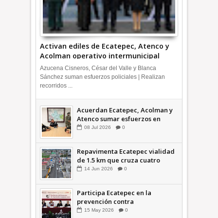
Activan ediles de Ecatepec, Atenco y
Acolman operativo intermunicipal
Azucena Cisneros, César del Valle y Blanca
Sánchez suman esfuerzos policiales | Realizan
recorridos ...
Acuerdan Ecatepec, Acolman y
Atenco sumar esfuerzos en
seguridad
08
Jul
2026
0
Repavimenta Ecatepec vialidad
de 1.5 km que cruza cuatro
comunidades +Video
14
Jun
2026
0
Participa Ecatepec en la
prevención contra
inundaciones en el Valle de
15
May
2026
0