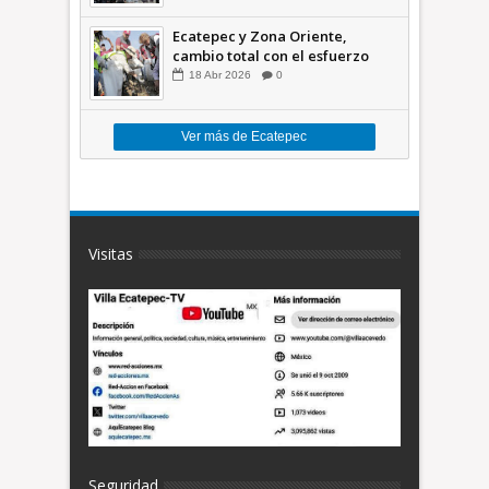
México +VID
Ecatepec y Zona Oriente,
cambio total con el esfuerzo
conjunto: Azucena; retiran 21
18
Abr
2026
0
toneladas de basura *Video
Ver más de Ecatepec
Visitas
Seguridad