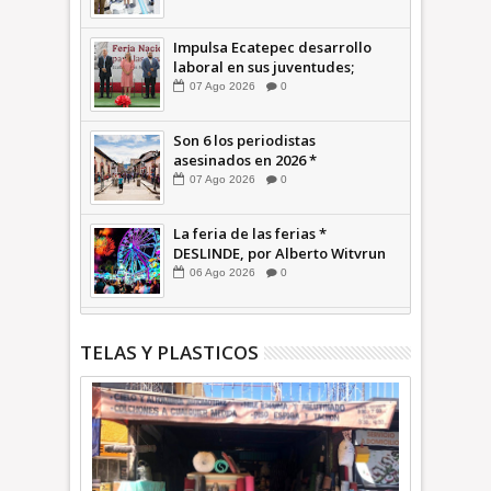
INFORMATIVA
Impulsa Ecatepec desarrollo
laboral en sus juventudes;
inauguran Feria de Empleo y
07
Ago
2026
0
Emprendedores 2026 +Video |
INFORMATIVA
Son 6 los periodistas
asesinados en 2026 *
COMENTARIO A TIEMPO
07
Ago
2026
0
La feria de las ferias *
DESLINDE, por Alberto Witvrun
06
Ago
2026
0
TELAS Y PLASTICOS