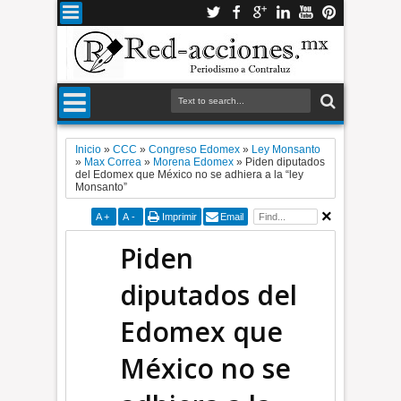
Inicio
»
CCC
»
Congreso Edomex
»
Ley Monsanto
»
Max Correa
»
Morena Edomex
»
Piden diputados
del Edomex que México no se adhiera a la “ley
Monsanto”
A
+
A
-
Imprimir
Email
Piden
diputados del
Edomex que
México no se