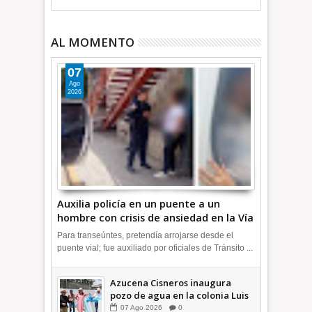
AL MOMENTO
07
Ago
2026
Auxilia policía en un puente a un
hombre con crisis de ansiedad en la Vía
Morelos | INFORMATIVA
Para transeúntes, pretendía arrojarse desde el
puente vial; fue auxiliado por oficiales de Tránsito ...
Azucena Cisneros inaugura
pozo de agua en la colonia Luis
Donaldo Colosio +Video |
07
Ago
2026
0