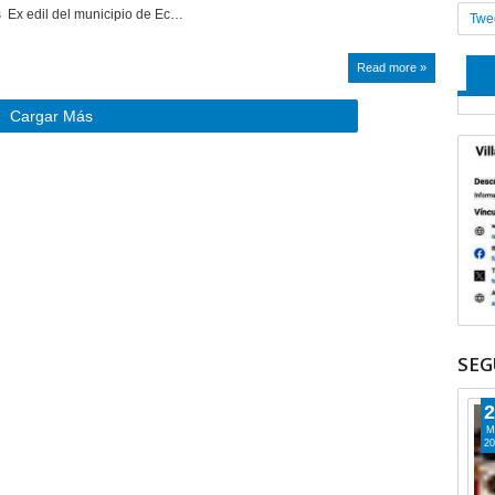
 Ex edil del municipio de Ec…
Twe
Read more »
Cargar Más
SEG
2
M
20