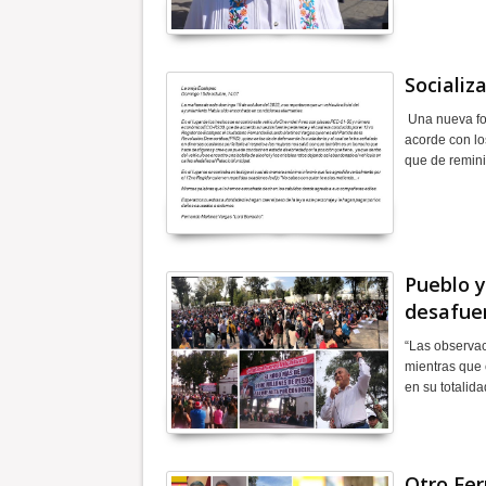
Socializ
Una nueva fo
acorde con lo
que de remin
Pueblo 
desafuer
“Las observac
mientras que 
en su totalida
Otro Fer