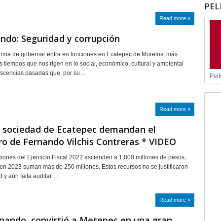
PEL
Read more »
ando: Seguridad y corrupción
rma de gobernar entra en funciones en Ecatepec de Morelos, más
s tiempos que nos rigen en lo social, económico, cultural y ambiental
iscencias pasadas que, por su…
Pelí
Read more »
y sociedad de Ecatepec demandan el
o de Fernando Vilchis Contreras * VIDEO
iones del Ejercicio Fiscal 2022 ascienden a 1,800 millones de pesos,
en 2023 suman más de 250 millones. Estos recursos no se justificaron
d y aún falta auditar …
Read more »
nando, convirtió a Metepec en una gran