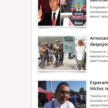
El legislador
monitorearan 
México” Seña
Arrestan
despojos
Francisco N, 
detenido en e
Valle"Fuentes
Esperamo
Vilchis:
“Venimos de s
vinculado a e
subrayó Diput