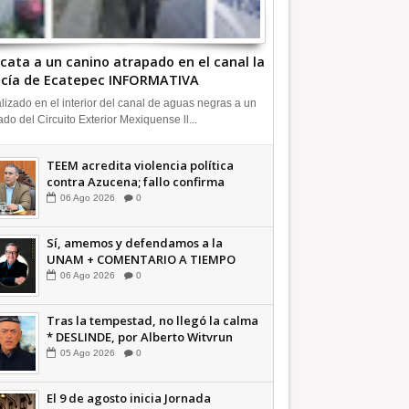
cata a un canino atrapado en el canal la
icía de Ecatepec INFORMATIVA
lizado en el interior del canal de aguas negras a un
ado del Circuito Exterior Mexiquense ll...
TEEM acredita violencia política
contra Azucena; fallo confirma
guerra sucia: Octavio Martínez
06
Ago
2026
0
INFORMATIVA
Sí, amemos y defendamos a la
UNAM + COMENTARIO A TIEMPO
06
Ago
2026
0
Tras la tempestad, no llegó la calma
* DESLINDE, por Alberto Witvrun
OPINIÓN
05
Ago
2026
0
El 9 de agosto inicia Jornada