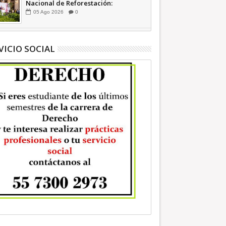
Nacional de Reforestación:
presidenta Sheinbaum +Video
05
Ago
2026
0
INFORMATIVA
VICIO SOCIAL