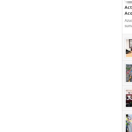
Act
Aco
Azuc
suma