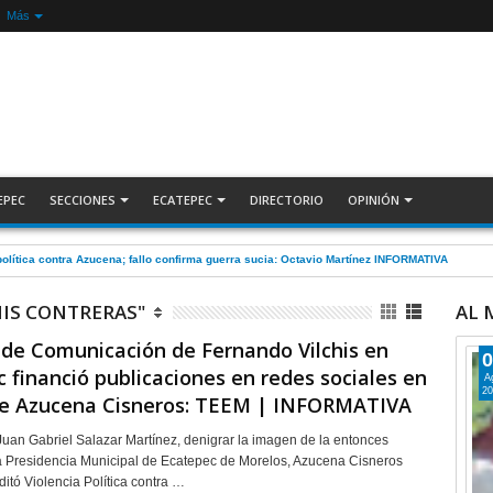
Más
EPEC
SECCIONES
ECATEPEC
DIRECTORIO
OPINIÓN
olítica contra Azucena; fallo confirma guerra sucia: Octavio Martínez INFORMATIVA
IS CONTRERAS"
AL
 de Comunicación de Fernando Vilchis en
0
 financió publicaciones en redes sociales en
A
20
de Azucena Cisneros: TEEM | INFORMATIVA
Juan Gabriel Salazar Martínez, denigrar la imagen de la entonces
a Presidencia Municipal de Ecatepec de Morelos, Azucena Cisneros
ditó Violencia Política contra …