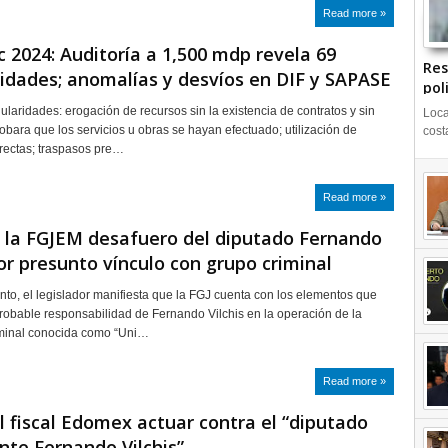
Read more »
 2024: Auditoría a 1,500 mdp revela 69
Res
ridades; anomalías y desvíos en DIF y SAPASE
pol
gularidades: erogación de recursos sin la existencia de contratos y sin
Loca
bara que los servicios u obras se hayan efectuado; utilización de
cost
rrectas; traspasos pre…
Read more »
 la FGJEM desafuero del diputado Fernando
por presunto vínculo con grupo criminal
to, el legislador manifiesta que la FGJ cuenta con los elementos que
probable responsabilidad de Fernando Vilchis en la operación de la
iminal conocida como “Uni…
Read more »
l fiscal Edomex actuar contra el “diputado
nte Fernando Vilchis”