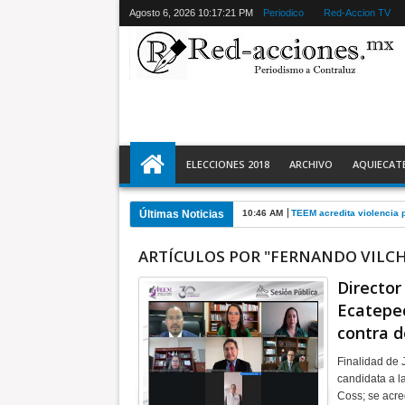
Agosto 6, 2026
10:17:22 PM
Periodico
Red-Accion TV
ELECCIONES 2018
ARCHIVO
AQUIECAT
Últimas Noticias
10:46 AM
TEEM acredita violencia p
ARTÍCULOS POR "FERNANDO VILCH
Director
Ecatepec
contra 
Finalidad de 
candidata a l
Coss; se acre