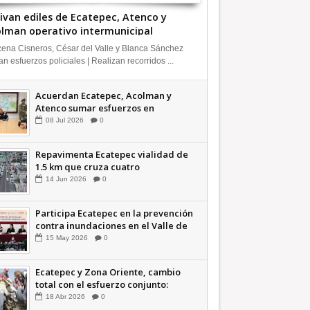
ivan ediles de Ecatepec, Atenco y
lman operativo intermunicipal
ena Cisneros, César del Valle y Blanca Sánchez
n esfuerzos policiales | Realizan recorridos ...
Acuerdan Ecatepec, Acolman y
Atenco sumar esfuerzos en
seguridad
08
Jul
2026
0
Repavimenta Ecatepec vialidad de
1.5 km que cruza cuatro
comunidades +Video
14
Jun
2026
0
Participa Ecatepec en la prevención
contra inundaciones en el Valle de
México +VID
15
May
2026
0
Ecatepec y Zona Oriente, cambio
total con el esfuerzo conjunto:
Azucena; retiran 21 toneladas de
18
Abr
2026
0
basura *Video