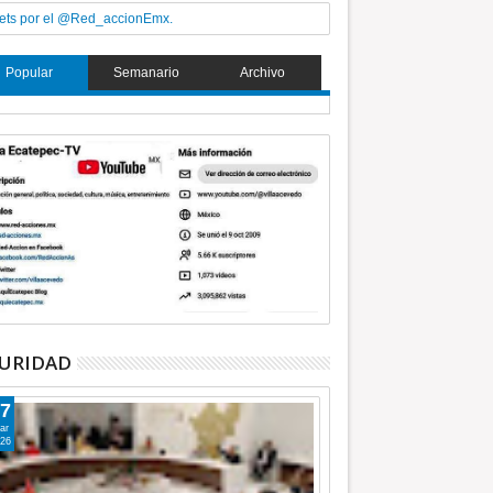
ets por el @Red_accionEmx.
Popular
Semanario
Archivo
URIDAD
7
ar
26