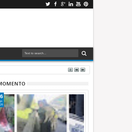
 MOMENTO
6
go
26