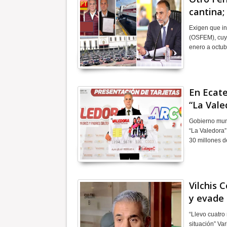
cantina;
Exigen que in
(OSFEM), cuya
enero a octub
En Ecate
“La Valed
Gobierno muni
“La Valedora”
30 millones 
Vilchis 
y evade
“Llevo cuatro
situación” Va