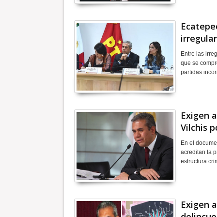
Ecatepec
irregula
Entre las irre
que se compro
partidas inco
Exigen a
Vilchis 
En el documen
acreditan la 
estructura cr
Exigen a
delincue