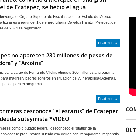
 el de Ecatepec, se bebió el agua
tervenga el Órgano Superior de Fiscalización del Estado de México
 titular es a partir del 1 de enero Liliana Dávalos HamEn Metepec, de
re de 2024 se registraron…
Read more »
pec no aparecen 230 millones de pesos de
ora” y “Arcoíris”
cipal a cargo de Fernando Vilchis etiquetó 200 millones al programa
 para madres y padres solteros en situación de vulnerabilidadAdemás,
de pesos para el programa…
Read more »
COM
Contreras desconoce “el estatus” de Ecatepec
 deuda suteymista *VIDEO
 meses como diputado federal, desconozco el ‘status’ de la
ÚL
rias veces le preguntaron si tenía esa deuda con trabajadores; respondía