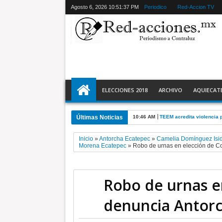
Agosto 6, 2026
10:51:39 PM
Periodico
Red-Accion TV
ELECCIONES 2018
ARCHIVO
AQUIECAT
Últimas Noticias
10:46 AM
TEEM acredita violencia p
Inicio
»
Antorcha Ecatepec
»
Camelia Domínguez Isi
Morena Ecatepec
»
Robo de urnas en elección de C
Robo de urnas e
denuncia Antorc