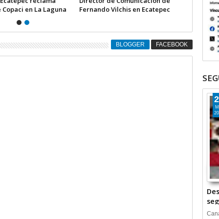
 Ecatepec reclama
Director de Comunicación de
e Copaci en La Laguna
Fernando Vilchis en Ecatepec
la
financió publicaciones en redes
sociales en contra de Azucena
Cisneros: TEEM | INFORMATIVA
BLOGGER
FACEBOOK
SEG
2
M
20
Des
seg
Cana