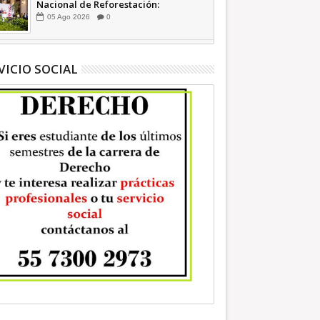
Nacional de Reforestación:
presidenta Sheinbaum +Video
05
Ago
2026
0
INFORMATIVA
VICIO SOCIAL