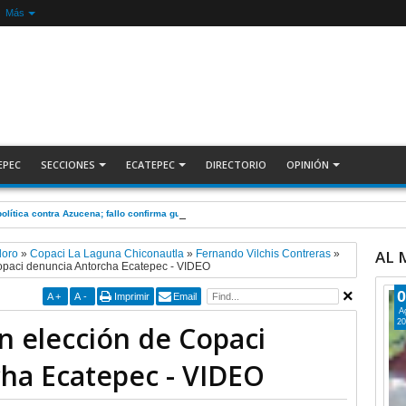
Más
EPEC
SECCIONES
ECATEPEC
DIRECTORIO
OPINIÓN
olítica contra Azucena; fallo confirma guerra sucia: Octavio Martínez INFORMATIVA
AL
doro
»
Copaci La Laguna Chiconautla
»
Fernando Vilchis Contreras
»
opaci denuncia Antorcha Ecatepec - VIDEO
0
A
+
A
-
Imprimir
Email
A
20
n elección de Copaci
ha Ecatepec - VIDEO