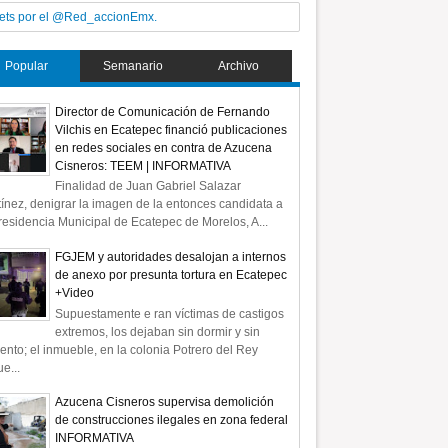
ets por el @Red_accionEmx.
Popular
Semanario
Archivo
Director de Comunicación de Fernando
Vilchis en Ecatepec financió publicaciones
en redes sociales en contra de Azucena
Cisneros: TEEM | INFORMATIVA
Finalidad de Juan Gabriel Salazar
ínez, denigrar la imagen de la entonces candidata a
residencia Municipal de Ecatepec de Morelos, A...
FGJEM y autoridades desalojan a internos
de anexo por presunta tortura en Ecatepec
+Video
Supuestamente e ran víctimas de castigos
extremos, los dejaban sin dormir y sin
ento; el inmueble, en la colonia Potrero del Rey
e...
Azucena Cisneros supervisa demolición
de construcciones ilegales en zona federal
INFORMATIVA