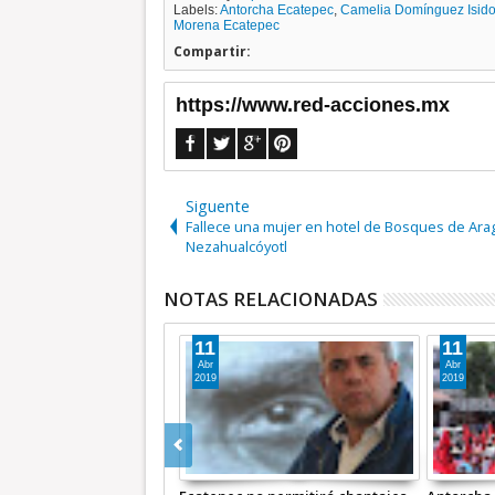
Labels:
Antorcha Ecatepec
,
Camelia Domínguez Isido
Morena Ecatepec
Compartir:
https://www.red-acciones.mx
Siguente
Fallece una mujer en hotel de Bosques de Ara
Nezahualcóyotl
NOTAS RELACIONADAS
11
11
Abr
Abr
2019
2019