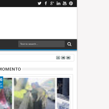
 MOMENTO
6
go
26