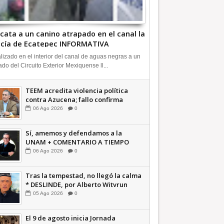
cata a un canino atrapado en el canal la
icía de Ecatepec INFORMATIVA
lizado en el interior del canal de aguas negras a un
ado del Circuito Exterior Mexiquense ll...
TEEM acredita violencia política
contra Azucena; fallo confirma
guerra sucia: Octavio Martínez
06
Ago
2026
0
INFORMATIVA
Sí, amemos y defendamos a la
UNAM + COMENTARIO A TIEMPO
06
Ago
2026
0
Tras la tempestad, no llegó la calma
* DESLINDE, por Alberto Witvrun
OPINIÓN
05
Ago
2026
0
El 9 de agosto inicia Jornada