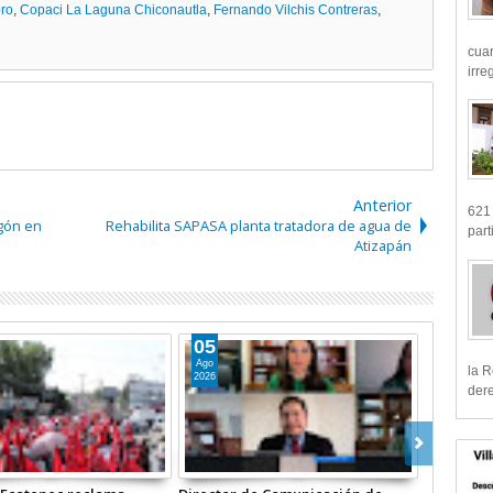
ro
,
Copaci La Laguna Chiconautla
,
Fernando Vilchis Contreras
,
cua
irre
Anterior
621 
gón en
Rehabilita SAPASA planta tratadora de agua de
part
Atizapán
05
Ago
la R
2026
dere