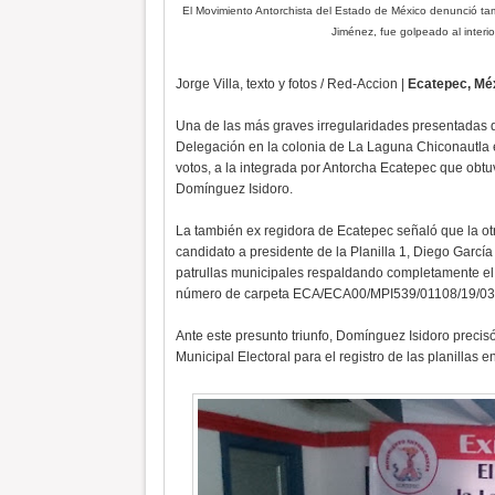
El Movimiento Antorchista del Estado de México denunció tamb
Jiménez, fue golpeado al interior
Jorge Villa, texto y fotos / Red-Accion |
Ecatepec, Méx
Una de las más graves irregularidades presentadas d
Delegación en la colonia de La Laguna Chiconautla e
votos, a la integrada por Antorcha Ecatepec que obtu
Domínguez Isidoro.
La también ex regidora de Ecatepec señaló que la otra,
candidato a presidente de la Planilla 1, Diego Garc
patrullas municipales respaldando completamente el h
número de carpeta ECA/ECA00/MPI539/01108/19/03
Ante este presunto triunfo, Domínguez Isidoro precisó
Municipal Electoral para el registro de las planillas 