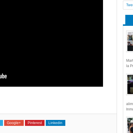
Twe
Mart
la P
alim
Inmu
Google+
Pinterest
Linkedin