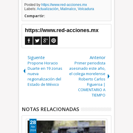
Posted by
https://www.red-acciones.mx
Labels:
Actualización
,
Malinalco
,
Volcadura
Compartir:
https://www.red-acciones.mx
Siguente
Anterior
Propone Horacio
Primer periodista
Duarte en 19 zonas
asesinado este año,
nueva
el colega morelense
regionalización del
Roberto Carlos
Estado de México
Figueroa |
COMENTARIO A
TIEMPO
NOTAS RELACIONADAS
28
03
Abr
Sep
2024
2016