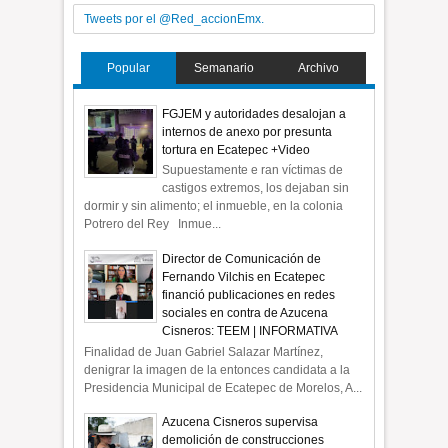
Tweets por el @Red_accionEmx.
Popular
Semanario
Archivo
FGJEM y autoridades desalojan a
internos de anexo por presunta
tortura en Ecatepec +Video
Supuestamente e ran víctimas de
castigos extremos, los dejaban sin
dormir y sin alimento; el inmueble, en la colonia
Potrero del Rey Inmue...
Director de Comunicación de
Fernando Vilchis en Ecatepec
financió publicaciones en redes
sociales en contra de Azucena
Cisneros: TEEM | INFORMATIVA
Finalidad de Juan Gabriel Salazar Martínez,
denigrar la imagen de la entonces candidata a la
Presidencia Municipal de Ecatepec de Morelos, A...
Azucena Cisneros supervisa
demolición de construcciones