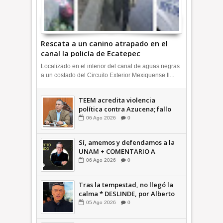
Rescata a un canino atrapado en el
canal la policía de Ecatepec
INFORMATIVA
Localizado en el interior del canal de aguas negras
a un costado del Circuito Exterior Mexiquense ll...
TEEM acredita violencia
política contra Azucena; fallo
confirma guerra sucia: Octavio
06
Ago
2026
0
Martínez INFORMATIVA
Sí, amemos y defendamos a la
UNAM + COMENTARIO A
TIEMPO
06
Ago
2026
0
Tras la tempestad, no llegó la
calma * DESLINDE, por Alberto
Witvrun OPINIÓN
05
Ago
2026
0