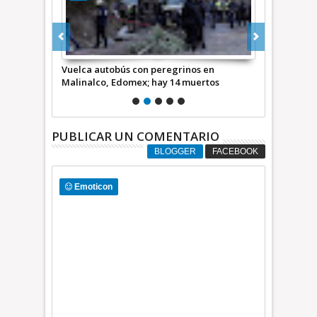
ura
Vuelca autobús con peregrinos en
El SME enci
Malinalco, Edomex; hay 14 muertos
en Malinalc
PUBLICAR UN COMENTARIO
BLOGGER
FACEBOOK
Emoticon