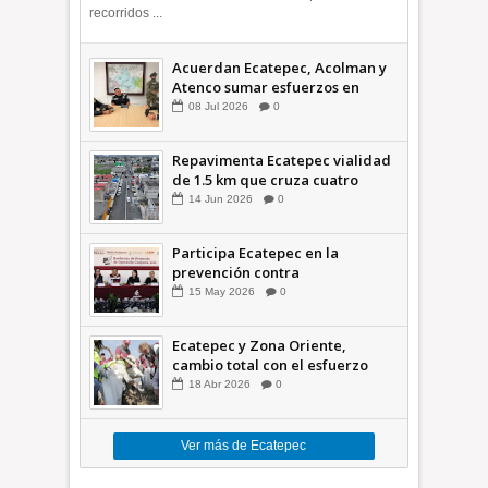
recorridos ...
Acuerdan Ecatepec, Acolman y
Atenco sumar esfuerzos en
seguridad
08
Jul
2026
0
Repavimenta Ecatepec vialidad
de 1.5 km que cruza cuatro
comunidades +Video
14
Jun
2026
0
Participa Ecatepec en la
prevención contra
inundaciones en el Valle de
15
May
2026
0
México +VID
Ecatepec y Zona Oriente,
cambio total con el esfuerzo
conjunto: Azucena; retiran 21
18
Abr
2026
0
toneladas de basura *Video
Ver más de Ecatepec