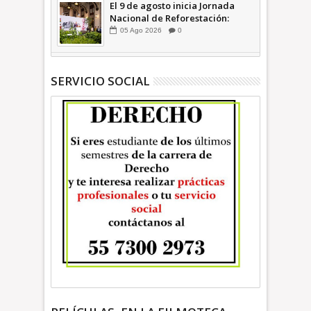
El 9 de agosto inicia Jornada
Nacional de Reforestación:
presidenta Sheinbaum +Video
05
Ago
2026
0
INFORMATIVA
SERVICIO SOCIAL