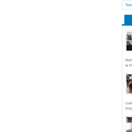
Twe
Mart
la P
cua
irre