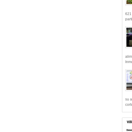
621 
part
alim
Inmu
su a
cort