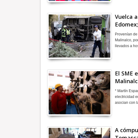
Vuelca a
Edomex;
Provenían de 
Malinalco, po
llevados a ho
El SME e
Malinal
* Martín Espa
electricidad 
asocian con 
A cómput
Temascal