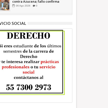
contra Azucena; fallo confirma
guerra sucia: Octavio Martínez
06
Ago
2026
0
INFORMATIVA
VICIO SOCIAL