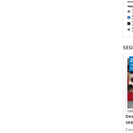
SEG
2
M
20
Des
seg
Cana