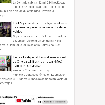
La Jornada cubrirá 32 mil 184 hectáreas
de mil 632 núcleos agrarios ubicados en
municipios en las 32 entidades | Prevén la
icipaci...
FGJEM y autoridades desalojan a internos
de anexo por presunta tortura en Ecatepec
+Video
Supuestamente e ran víctimas de castigos
extremos, los dejaban sin dormir y sin
ento; el inmueble, en la colonia Potrero del Rey
e...
Llega a Ecatepec el Festival Internacional
de Cine para Niños (… y no tan Niños)
+Video INFORMATIVA
Azucena Cisneros informa que el
municipio será sede única en Edomex en
niversario 31 Durante 3 fines de semana proyectarán
ometrajes...