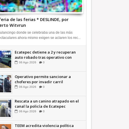
feria de las ferias * DESLINDE, por
erto Witvrun
ulancingo donde se celebraba una de las más
ctaculares ahora mismo exigen se aclaren los rec...
Ecatepec detiene a 2 y recuperan
auto robado tras operativo con
Tecámac +Video | INFORMATIVA
06
Ago
2026
0
Operativo permite sancionar a
choferes por invadir carril
confinado: Ecatepec +Video |
06
Ago
2026
0
INFORMATIVA
Rescata a un canino atrapado en el
canal la policía de Ecatepec
INFORMATIVA
06
Ago
2026
0
TEEM acredita violencia política