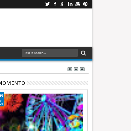
 MOMENTO
6
go
26