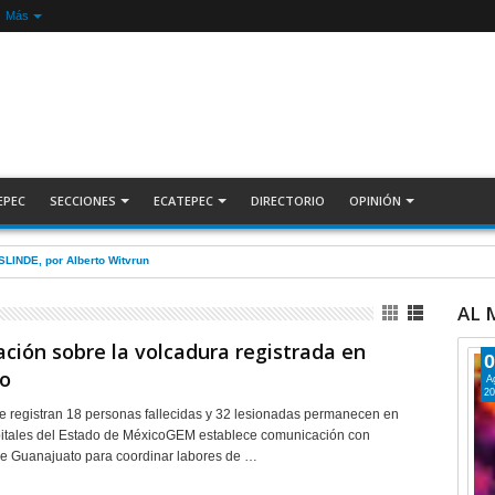
Más
EPEC
SECCIONES
ECATEPEC
DIRECTORIO
OPINIÓN
ecuperan auto robado tras operativo con Tecámac +Video | INFORMATIVA
AL
ación sobre la volcadura registrada en
0
co
A
20
 registran 18 personas fallecidas y 32 lesionadas permanecen en
pitales del Estado de MéxicoGEM establece comunicación con
de Guanajuato para coordinar labores de …