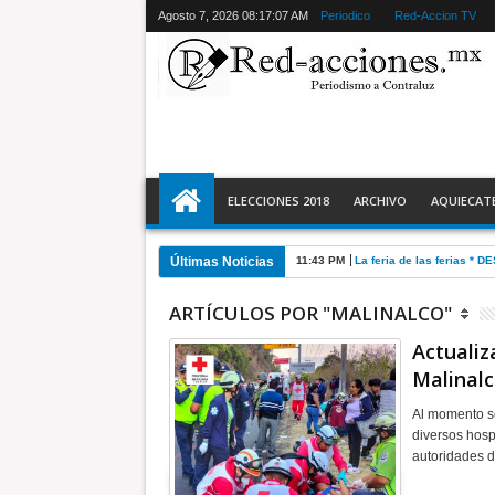
Agosto 7, 2026
08:17:08 AM
Periodico
Red-Accion TV
ELECCIONES 2018
ARCHIVO
AQUIECAT
Últimas Noticias
11:28 PM
Ecatepec detiene a 2 y r
ARTÍCULOS POR "MALINALCO"
Actualiz
Malinal
Al momento se
diversos hos
autoridades 