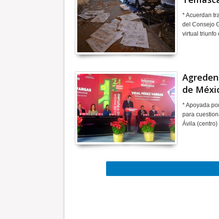
* Acuerdan tra
del Consejo G
virtual triun
Agreden 
de Méxi
* Apoyada por
para cuestion
Ávila (centro)