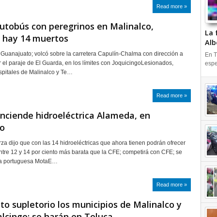
Read more »
utobús con peregrinos en Malinalco,
La 
 hay 14 muertos
Alb
Guanajuato; volcó sobre la carretera Capulín-Chalma con dirección a
En T
r el paraje de El Guarda, en los límites con JoquicingoLesionados,
espe
spitales de Malinalco y Te…
Read more »
nciende hidroeléctrica Alameda, en
co
rza dijo que con las 14 hidroeléctricas que ahora tienen podrán ofrecer
entre 12 y 14 por ciento más barata que la CFE; competirá con CFE; se
la portuguesa MotaE…
Read more »
o supletorio los municipios de Malinalco y
cingo; se harán en Toluca