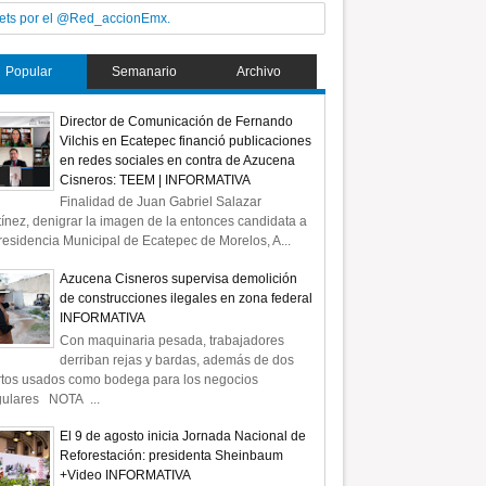
ets por el @Red_accionEmx.
Popular
Semanario
Archivo
Director de Comunicación de Fernando
Vilchis en Ecatepec financió publicaciones
en redes sociales en contra de Azucena
Cisneros: TEEM | INFORMATIVA
Finalidad de Juan Gabriel Salazar
ínez, denigrar la imagen de la entonces candidata a
residencia Municipal de Ecatepec de Morelos, A...
Azucena Cisneros supervisa demolición
de construcciones ilegales en zona federal
INFORMATIVA
Con maquinaria pesada, trabajadores
derriban rejas y bardas, además de dos
rtos usados como bodega para los negocios
gulares NOTA ...
El 9 de agosto inicia Jornada Nacional de
Reforestación: presidenta Sheinbaum
+Video INFORMATIVA