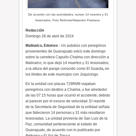
De acuerdo con las autoridades, suman 14 muertos y 31
lesionados. Foto Reforma/Alejandro Pastrana.
Redacción
Domingo 28 de abril de 2024
Malinalco, Edomex
.- Un autobús con peregrinos
provenientes de Guanajuato volcó este domingo
sobre la carretera Capulín-Chalma con dirección a
Malinalco, lo que dejó 14 muertos y 31 lesionados,
a la altura del paraje conocido como
El Guarda
,
en
los límites de este municipio con Joquicingo.
En la unidad con placas 729RM9 viajaban
peregrinos con destino a
Chalma, y fue alrededor
de las 07:15 horas que ocurrió el accidente, debido
al parecer por el exceso de velocidad.
El reporte
de la Secretaría de Seguridad de la entidad señala
que fallecieron 14 personas y 31 más resultaron
lesionadas. La unidad provenía de San Luis de la
Paz, comunidad perteneciente al estado de
Guanajuato, de acuerdo con lo publicado por
Reforma
y
El Sol de Toluca
.