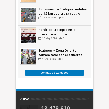
Repavimenta Ecatepec vialidad
de 1.5 km que cruza cuatro
comunidades +Video
14
Jun
2026
0
Participa Ecatepec en la
prevención contra
inundaciones en el Valle de
15
May
2026
0
México +VID
Ecatepec y Zona Oriente,
cambio total con el esfuerzo
conjunto: Azucena; retiran 21
18
Abr
2026
0
toneladas de basura *Video
Ver más de Ecatepec
Visitas
13,478,610