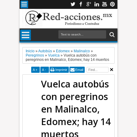
Inicio
»
Autobús
»
Edomex
»
Malinalco
»
Peregrinos
»
Vuelca
»
Vuelca autobús con
peregrinos en Malinalco, Edomex; hay 14 muertos
A
+
A
-
Imprimir
Email
Vuelca autobús
con peregrinos
en Malinalco,
Edomex; hay 14
muertos