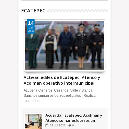
ECATEPEC
14
Jul
2026
Activan ediles de Ecatepec, Atenco y
Acolman operativo intermunicipal
Azucena Cisneros, César del Valle y Blanca
Sánchez suman esfuerzos policiales | Realizan
recorridos ...
Acuerdan Ecatepec, Acolman y
Atenco sumar esfuerzos en
seguridad
08
Jul
2026
0