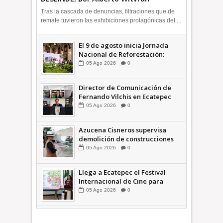
OPINIÓN
Tras la cascada de denuncias, filtraciones que de
remate tuvieron las exhibiciones protagónicas del ...
El 9 de agosto inicia Jornada
Nacional de Reforestación:
presidenta Sheinbaum +Video
05
Ago
2026
0
INFORMATIVA
Director de Comunicación de
Fernando Vilchis en Ecatepec
financió publicaciones en redes
05
Ago
2026
0
sociales en contra de Azucena
Cisneros: TEEM | INFORMATIVA
Azucena Cisneros supervisa
demolición de construcciones
ilegales en zona federal
05
Ago
2026
0
INFORMATIVA
Llega a Ecatepec el Festival
Internacional de Cine para
Niños (… y no tan Niños) +Video
05
Ago
2026
0
INFORMATIVA