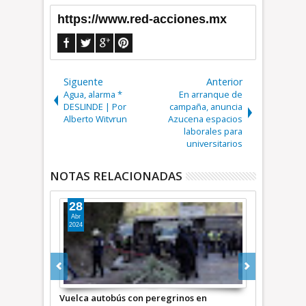
https://www.red-acciones.mx
Siguente
Anterior
Agua, alarma *
En arranque de
DESLINDE | Por
campaña, anuncia
Alberto Witvrun
Azucena espacios
laborales para
universitarios
NOTAS RELACIONADAS
03
16
Ago
Jul
2026
2026
s en
Trasladan a 10 al penal de Chiconautla
Detienen a “