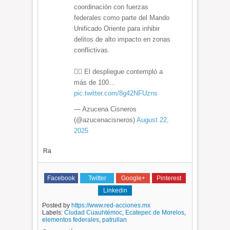
coordinación con fuerzas
federales como parte del Mando
Unificado Oriente para inhibir
delitos de alto impacto en zonas
conflictivas.
👮‍♂️ El despliegue contempló a
más de 100…
pic.twitter.com/8g42NFUzns
— Azucena Cisneros
(@azucenacisneros)
August 22,
2025
Ra
Facebook
Twitter
Google+
Pinterest
Linkedin
Posted by
https://www.red-acciones.mx
Labels:
Ciudad Cuauhtémoc
,
Ecatepec de Morelos
,
elementos federales
,
patrullan