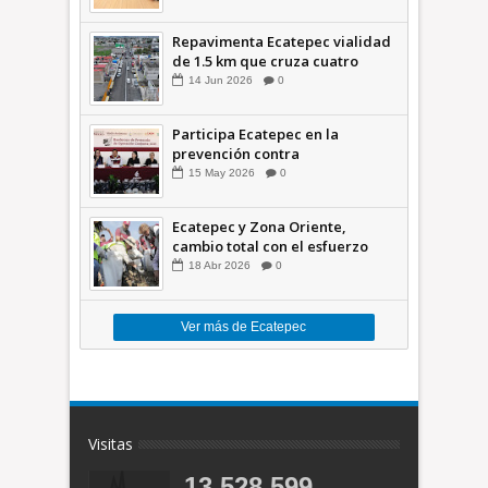
Repavimenta Ecatepec vialidad
de 1.5 km que cruza cuatro
comunidades +Video
14
Jun
2026
0
Participa Ecatepec en la
prevención contra
inundaciones en el Valle de
15
May
2026
0
México +VID
Ecatepec y Zona Oriente,
cambio total con el esfuerzo
conjunto: Azucena; retiran 21
18
Abr
2026
0
toneladas de basura *Video
Ver más de Ecatepec
Visitas
13,528,599