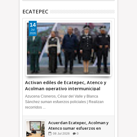
ECATEPEC
14
Jul
2026
Activan ediles de Ecatepec, Atenco y
Acolman operativo intermunicipal
Azucena Cisneros, César del Valle y Blanca
Sánchez suman esfuerzos policiales | Realizan
recorridos ...
Acuerdan Ecatepec, Acolman y
Atenco sumar esfuerzos en
seguridad
08
Jul
2026
0