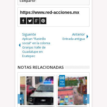
Compartir:
https://www.red-acciones.mx
Siguente
Anterior
Aplican “Rastrillo
Entrada antigua
social” en la colonia
Granjas Valle de
Guadalupe en
Ecatepec
NOTAS RELACIONADAS
08
07
Ago
Ago
2026
2026