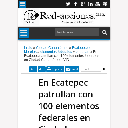
Inicio
»
Ciudad Cuauhtémoc
»
Ecatepec de
Morelos
»
elementos federales
»
patrullan
»
En
Ecatepec patrullan con 100 elementos federales
en Ciudad Cuauhtémoc *VID
A
+
A
-
Imprimir
Email
En Ecatepec
patrullan con
100 elementos
federales en