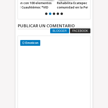
 elementos
Rehabilita Ecatepec parque para la
Impulsa Ecat
moc *VID
comunidad en la Petroquímica 1 +Video |
juventudes; 
INFORMA
Emprendedor
INFORMATI
PUBLICAR UN COMENTARIO
BLOGGER
FACEBOOK
Emoticon