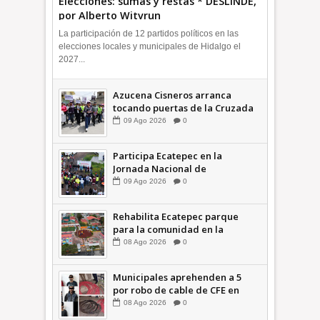
Elecciones: sumas y restas * DESLINDE,
por Alberto Witvrun
La participación de 12 partidos políticos en las
elecciones locales y municipales de Hidalgo el
2027...
Azucena Cisneros arranca
tocando puertas de la Cruzada
Violeta en la Colosio +Video |
09
Ago
2026
0
INFORMA
Participa Ecatepec en la
Jornada Nacional de
Reforestación; plantan 3 mil
09
Ago
2026
0
árboles + Video | INFORMA
Rehabilita Ecatepec parque
para la comunidad en la
Petroquímica 1 +Video |
08
Ago
2026
0
INFORMA
Municipales aprehenden a 5
por robo de cable de CFE en
Jardines de Casa Nueva +Video
08
Ago
2026
0
| INFORMA