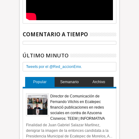
COMENTARIO A TIEMPO
ÚLTIMO MINUTO
Tweets por el @Red_accionEmx.
Popular
Semanario
Archivo
Director de Comunicación de
Fernando Vilchis en Ecatepec
financió publicaciones en redes
sociales en contra de Azucena
Cisneros: TEEM | INFORMATIVA
Finalidad de Juan Gabriel Salazar Martínez,
denigrar la imagen de la entonces candidata a la
Presidencia Municipal de Ecatepec de Morelos, A...