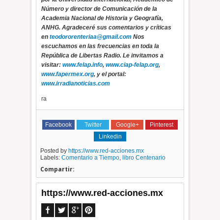
Número y director de Comunicación de la
Academia Nacional de Historia y Geografía,
ANHG. Agradeceré sus comentarios y críticas
en
teodororenteriaa@gmail.com
Nos
escuchamos en las frecuencias en toda la
República de Libertas Radio. Le invitamos a
visitar:
www.felap.info
,
www.ciap-felap.org
,
www.fapermex.org
, y el portal:
www.irradianoticias.com
ra
Facebook
Twitter
Google+
Pinterest
Linkedin
Posted by
https://www.red-acciones.mx
Labels:
Comentario a Tiempo
,
libro Centenario
Compartir:
https://www.red-acciones.mx