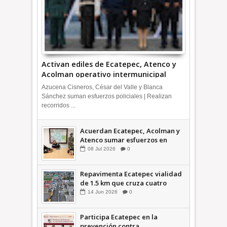
Activan ediles de Ecatepec, Atenco y
Acolman operativo intermunicipal
Azucena Cisneros, César del Valle y Blanca
Sánchez suman esfuerzos policiales | Realizan
recorridos ...
Acuerdan Ecatepec, Acolman y
Atenco sumar esfuerzos en
seguridad
08
Jul
2026
0
Repavimenta Ecatepec vialidad
de 1.5 km que cruza cuatro
comunidades +Video
14
Jun
2026
0
Participa Ecatepec en la
prevención contra