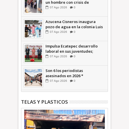
un hombre con crisis de
ansiedad en la Vía Morelos |
07
Ago
2026
0
INFORMATIVA
Azucena Cisneros inaugura
pozo de agua en la colonia Luis
Donaldo Colosio +Video |
07
Ago
2026
0
INFORMATIVA
Impulsa Ecatepec desarrollo
laboral en sus juventudes;
inauguran Feria de Empleo y
07
Ago
2026
0
Emprendedores 2026 +Video |
INFORMATIVA
Son 6 los periodistas
asesinados en 2026 *
COMENTARIO A TIEMPO
07
Ago
2026
0
TELAS Y PLASTICOS