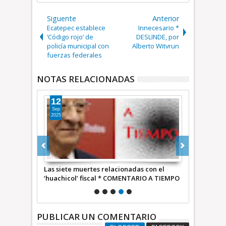
Siguente
Anterior
Ecatepec establece
Innecesario *
‘Código rojo’ de
DESLINDE, por
policía municipal con
Alberto Witvrun
fuerzas federales
NOTAS RELACIONADAS
12
11
Sep
Sep
2025
2025
 allá *
Las siete muertes relacionadas con el
Detenidos lo
‘huachicol’ fiscal * COMENTARIO A TIEMPO
corruptores
PUBLICAR UN COMENTARIO