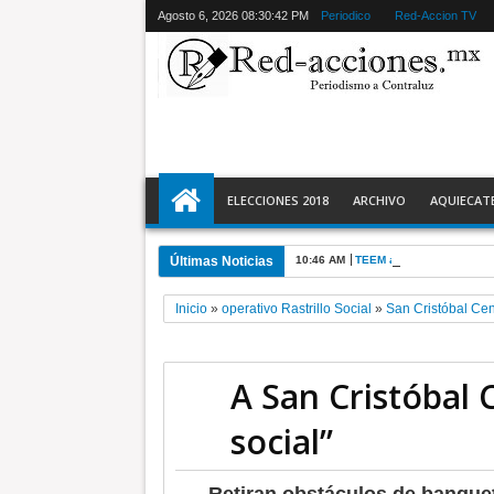
Agosto 6, 2026
08:30:44 PM
Periodico
Red-Accion TV
ELECCIONES 2018
ARCHIVO
AQUIECAT
Últimas Noticias
10:46 AM
TEEM acredita violencia p
Inicio
»
operativo Rastrillo Social
»
San Cristóbal Cen
A San Cristóbal C
social”