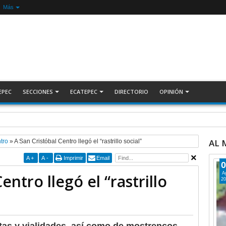
Más
EPEC
SECCIONES
ECATEPEC
DIRECTORIO
OPINIÓN
olítica contra Azucena; fallo confirma guerra sucia: Octavio Martínez INFORMATIVA
AL
tro
»
A San Cristóbal Centro llegó el “rastrillo social”
A
+
A
-
Imprimir
Email
0
A
entro llegó el “rastrillo
20