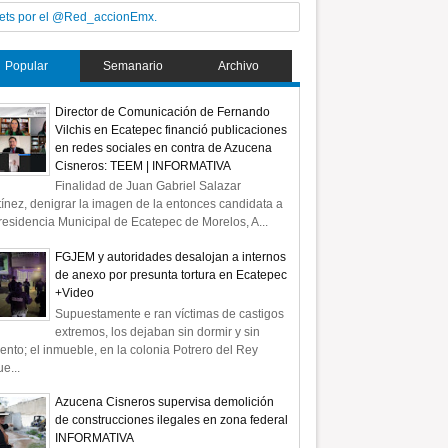
ets por el @Red_accionEmx.
Popular
Semanario
Archivo
Director de Comunicación de Fernando
Vilchis en Ecatepec financió publicaciones
en redes sociales en contra de Azucena
Cisneros: TEEM | INFORMATIVA
Finalidad de Juan Gabriel Salazar
ínez, denigrar la imagen de la entonces candidata a
residencia Municipal de Ecatepec de Morelos, A...
FGJEM y autoridades desalojan a internos
de anexo por presunta tortura en Ecatepec
+Video
Supuestamente e ran víctimas de castigos
extremos, los dejaban sin dormir y sin
ento; el inmueble, en la colonia Potrero del Rey
e...
Azucena Cisneros supervisa demolición
de construcciones ilegales en zona federal
INFORMATIVA