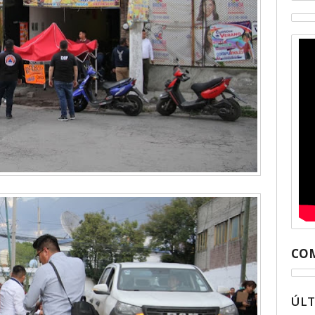
COM
ÚL