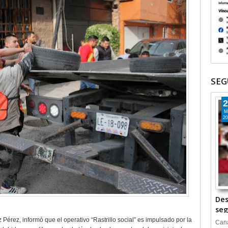
SEG
2
M
20
Des
seg
 Pérez, informó que el operativo “Rastrillo social” es impulsado por la
Cana