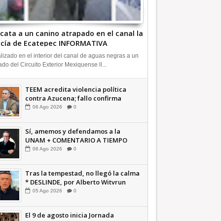
cata a un canino atrapado en el canal la
icía de Ecatepec INFORMATIVA
lizado en el interior del canal de aguas negras a un
ado del Circuito Exterior Mexiquense ll...
TEEM acredita violencia política
contra Azucena; fallo confirma
guerra sucia: Octavio Martínez
06
Ago
2026
0
INFORMATIVA
Sí, amemos y defendamos a la
UNAM + COMENTARIO A TIEMPO
06
Ago
2026
0
Tras la tempestad, no llegó la calma
* DESLINDE, por Alberto Witvrun
OPINIÓN
05
Ago
2026
0
El 9 de agosto inicia Jornada