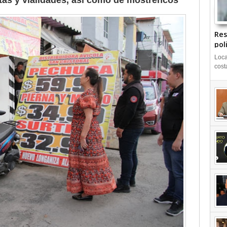
tas y vialidades, así como de mostrencos
Res
pol
Loca
cost