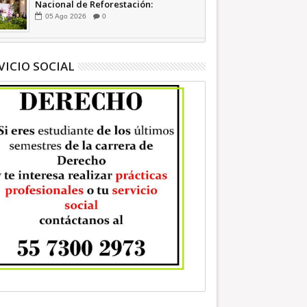
Nacional de Reforestación:
presidenta Sheinbaum +Video
05
Ago
2026
0
INFORMATIVA
VICIO SOCIAL