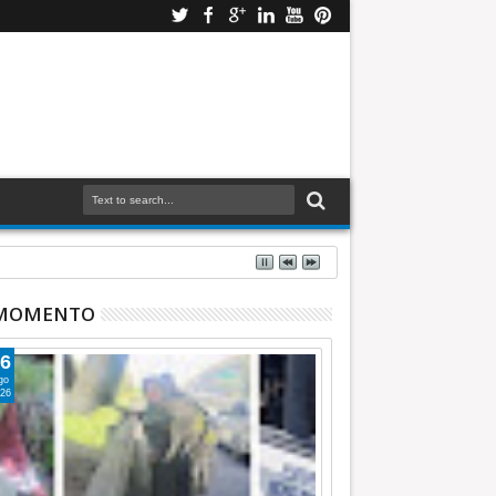
 MOMENTO
6
go
26