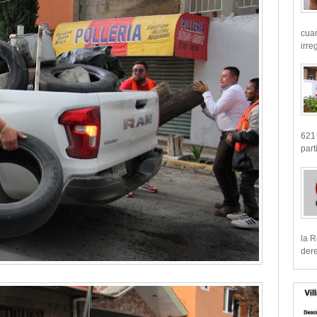
cua
irre
621 
part
la R
dere