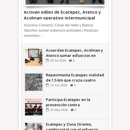
Activan ediles de Ecatepec, Atenco y
Acolman operativo intermunicipal
Azucena Cisneros, César del Valle y Blanca
Sánchez suman esfuerzos policiales | Realizan
recorridos ...
Acuerdan Ecatepec, Acolman y
Atenco sumar esfuerzos en
seguridad
08
Jul
2026
0
Repavimenta Ecatepec vialidad
de 1.5 km que cruza cuatro
comunidades +Video
14
Jun
2026
0
Participa Ecatepec en la
prevención contra
inundaciones en el Valle de
15
May
2026
0
México +VID
Ecatepec y Zona Oriente,
cambio total con el esfuerzo