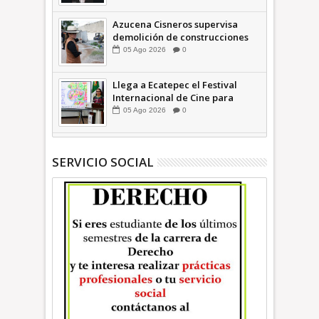
sociales en contra de Azucena
Cisneros: TEEM | INFORMATIVA
Azucena Cisneros supervisa
demolición de construcciones
ilegales en zona federal
05
Ago
2026
0
INFORMATIVA
Llega a Ecatepec el Festival
Internacional de Cine para
Niños (… y no tan Niños) +Video
05
Ago
2026
0
INFORMATIVA
SERVICIO SOCIAL