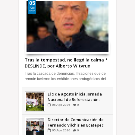
05
Ago
2026
Tras la tempestad, no llegó la calma *
DESLINDE, por Alberto Witvrun
OPINIÓN
Tras la cascada de denuncias, filtraciones que de
remate tuvieron las exhibiciones protagónicas del ...
El 9 de agosto inicia Jornada
Nacional de Reforestación:
presidenta Sheinbaum +Video
05
Ago
2026
0
INFORMATIVA
Director de Comunicación de
Fernando Vilchis en Ecatepec
financió publicaciones en redes
05
Ago
2026
0