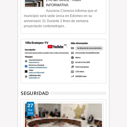
INFORMATIVA
Azucena Cisneros informa que el
municipio será sede única en Edomex en su
aniversario 31 Durante 3 fines de semana
proyectarán cortometrajes...
SEGURIDAD
27
Mar
2026