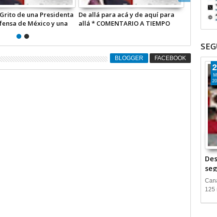
ete muertes relacionadas
Detenidos los corruptos ahora
 ‘huachicol’ fiscal *
contra los corruptores *
NTARIO A TIEMPO
COMENTARIO A TIEMPO
SEG
BLOGGER
FACEBOOK
2
M
20
Des
seg
Cana
125 