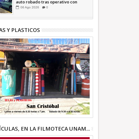
auto robado tras operativo con
Tecámac +Video | INFORMATIVA
06
Ago
2026
0
AS Y PLASTICOS
ÍCULAS, EN LA FILMOTECA UNAM...