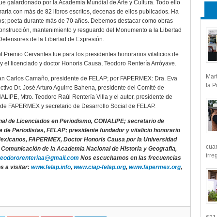
ue galardonado por la Academia Mundial de Arte y Cultura. Todo ello
raria con más de 82 libros escritos, decenas de ellos publicados. Ha
ños; poeta durante más de 70 años. Debemos destacar como obras
 construcción, mantenimiento y resguardo del Monumento a la Libertad
Defensores de la Libertad de Expresión.
el Premio Cervantes fue para los presidentes honorarios vitalicios de
el licenciado y doctor Honoris Causa, Teodoro Rentería Arróyave.
Mart
: Juan Carlos Camaño, presidente de FELAP; por FAPERMEX: Dra. Eva
la P
tivo Dr. José Arturo Aguirre Bahena, presidente del Comité de
ALIPE, Mtro. Teodoro Raúl Rentería Villa y el autor, presidente de
o de FAPERMEX y secretario de Desarrollo Social de FELAP.
ional de Licenciados en Periodismo, CONALIPE; secretario de
 de Periodistas, FELAP; presidente fundador y vitalicio honorario
 Mexicanos, FAPERMEX, Doctor Honoris Causa por la Universidad
cua
 Comunicación de la Academia Nacional de Historia y Geografía,
irre
teodororenteriaa@gmail.com
Nos escuchamos en las frecuencias
s a visitar:
www.felap.info
,
www.ciap-felap.org
,
www.fapermex.org
,