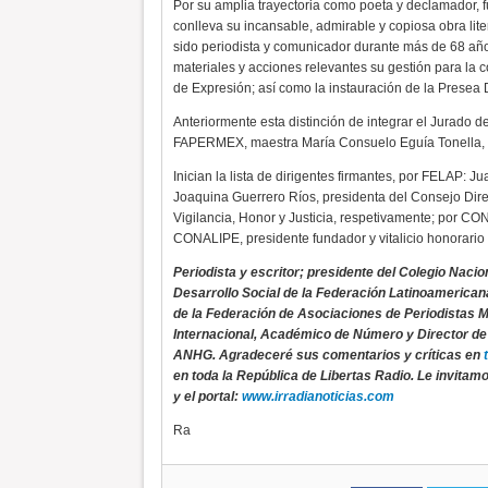
Por su amplia trayectoria como poeta y declamador, f
conlleva su incansable, admirable y copiosa obra lite
sido periodista y comunicador durante más de 68 a
materiales y acciones relevantes su gestión para la
de Expresión; así como la instauración de la Presea 
Anteriormente esta distinción de integrar el Jurado d
FAPERMEX, maestra María Consuelo Eguía Tonella, y 
Inician la lista de dirigentes firmantes, por FELAP
Joaquina Guerrero Ríos, presidenta del Consejo Direc
Vigilancia, Honor y Justicia, respetivamente; por CON
CONALIPE, presidente fundador y vitalicio honorari
Periodista y escritor; presidente del Colegio Nac
Desarrollo Social de la Federación Latinoamericana
de la Federación de Asociaciones de Periodistas
Internacional, Académico de Número y Director de
ANHG. Agradeceré sus comentarios y críticas en
en toda la República de Libertas Radio. Le invitamo
y el portal:
www.irradianoticias.com
Ra