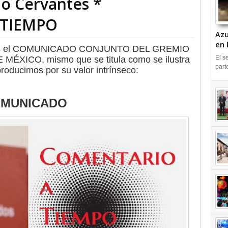
io Cervantes *
 TIEMPO
Azu
en 
e es el COMUNICADO CONJUNTO DEL GREMIO
IN
El s
XICO, mismo que se titula como se ilustra
part
roducimos por su valor intrínseco:
MUNICADO