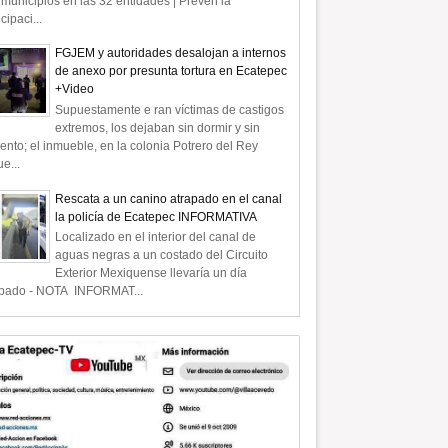
municipios en las 32 entidades | Prevén la
icipaci...
FGJEM y autoridades desalojan a internos
de anexo por presunta tortura en Ecatepec
+Video
Supuestamente e ran víctimas de castigos
extremos, los dejaban sin dormir y sin
ento; el inmueble, en la colonia Potrero del Rey
e...
Rescata a un canino atrapado en el canal
la policía de Ecatepec INFORMATIVA
Localizado en el interior del canal de
aguas negras a un costado del Circuito
Exterior Mexiquense llevaría un día
apado - NOTA INFORMAT...