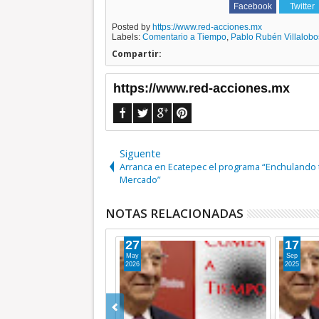
Facebook
Twitter
Posted by
https://www.red-acciones.mx
Labels:
Comentario a Tiempo
,
Pablo Rubén Villalob
Compartir:
https://www.red-acciones.mx
Siguente
Arranca en Ecatepec el programa “Enchulando 
Mercado”
NOTAS RELACIONADAS
15
12
Sep
Sep
2025
2025