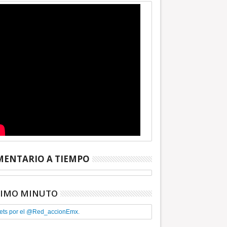
ENTARIO A TIEMPO
TIMO MINUTO
ets por el @Red_accionEmx.