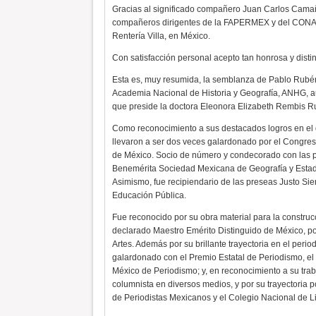
Gracias al significado compañero Juan Carlos Camañ
compañeros dirigentes de la FAPERMEX y del CONALI
Rentería Villa, en México.
Con satisfacción personal acepto tan honrosa y distin
Esta es, muy resumida, la semblanza de Pablo Rubé
Academia Nacional de Historia y Geografía, ANHG, 
que preside la doctora Eleonora Elizabeth Rembis R
Como reconocimiento a sus destacados logros en el q
llevaron a ser dos veces galardonado por el Congre
de México. Socio de número y condecorado con las pr
Benemérita Sociedad Mexicana de Geografía y Estadíst
Asimismo, fue recipiendario de las preseas Justo Sie
Educación Pública.
Fue reconocido por su obra material para la constru
declarado Maestro Emérito Distinguido de México, por
Artes. Además por su brillante trayectoria en el perio
galardonado con el Premio Estatal de Periodismo, el
México de Periodismo; y, en reconocimiento a su trabaj
columnista en diversos medios, y por su trayectoria 
de Periodistas Mexicanos y el Colegio Nacional de 