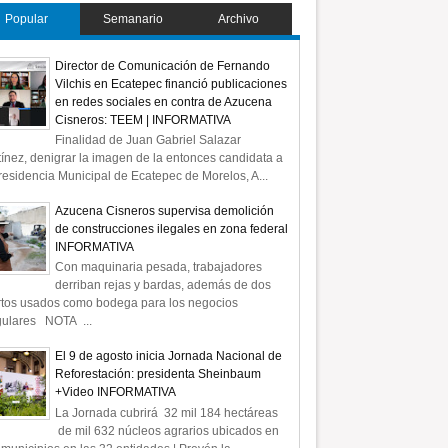
Popular
Semanario
Archivo
Director de Comunicación de Fernando
Vilchis en Ecatepec financió publicaciones
en redes sociales en contra de Azucena
Cisneros: TEEM | INFORMATIVA
Finalidad de Juan Gabriel Salazar
ínez, denigrar la imagen de la entonces candidata a
residencia Municipal de Ecatepec de Morelos, A...
Azucena Cisneros supervisa demolición
de construcciones ilegales en zona federal
INFORMATIVA
Con maquinaria pesada, trabajadores
derriban rejas y bardas, además de dos
rtos usados como bodega para los negocios
gulares NOTA ...
El 9 de agosto inicia Jornada Nacional de
Reforestación: presidenta Sheinbaum
+Video INFORMATIVA
La Jornada cubrirá 32 mil 184 hectáreas
de mil 632 núcleos agrarios ubicados en