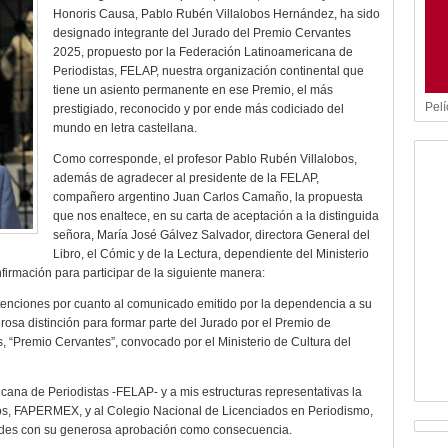
Honoris Causa, Pablo Rubén Villalobos Hernández, ha sido
designado integrante del Jurado del Premio Cervantes
2025, propuesto por la Federación Latinoamericana de
Periodistas, FELAP, nuestra organización continental que
tiene un asiento permanente en ese Premio, el más
Pelí
prestigiado, reconocido y por ende más codiciado del
mundo en letra castellana.
Como corresponde, el profesor Pablo Rubén Villalobos,
además de agradecer al presidente de la FELAP,
compañero argentino Juan Carlos Camaño, la propuesta
que nos enaltece, en su carta de aceptación a la distinguida
señora, María José Gálvez Salvador, directora General del
Libro, el Cómic y de la Lectura, dependiente del Ministerio
irmación para participar de la siguiente manera:
tenciones por cuanto al comunicado emitido por la dependencia a su
osa distinción para formar parte del Jurado por el Premio de
, “Premio Cervantes”, convocado por el Ministerio de Cultura del
ana de Periodistas -FELAP- y a mis estructuras representativas la
os, FAPERMEX, y al Colegio Nacional de Licenciados en Periodismo,
edes con su generosa aprobación como consecuencia.