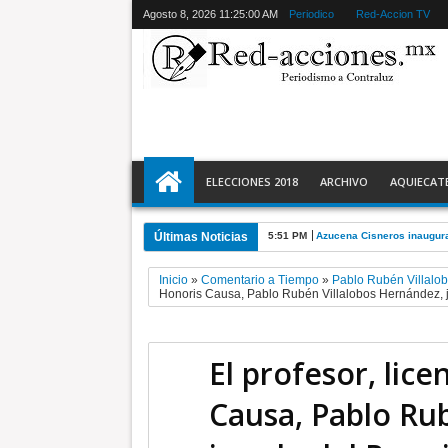
Agosto 8, 2026
11:25:01 AM
Periodico
Red-Accion TV
ELECCIONES 2018
ARCHIVO
AQUIECAT
Últimas Noticias
5:51 PM
Azucena Cisneros inaugura
Inicio
»
Comentario a Tiempo
»
Pablo Rubén Villalo
Honoris Causa, Pablo Rubén Villalobos Hernández
El profesor, lic
Causa, Pablo Ru