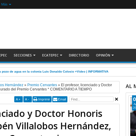
Más
EPEC
SECCIONES
ECATEPEC
DIRECTORIO
OPINIÓN
 pozo de agua en la colonia Luis Donaldo Colosio +Video | INFORMATIVA
AL
bos Hernández
»
Premio Cervantes
»
El profesor, licenciado y Doctor
, jurado del Premio Cervantes * COMENTARIO A TIEMPO
0
A
+
A
-
Imprimir
Email
A
20
enciado y Doctor Honoris
bén Villalobos Hernández,