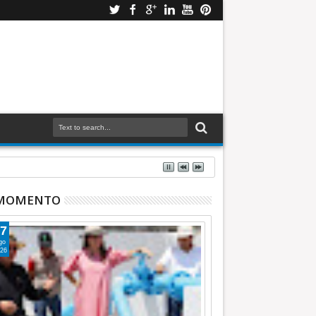
 MOMENTO
7
go
26