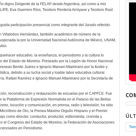
o digno Dirigente de la FELAP desde Argentina, así como a mis
PE, Eva Guerrero Ríos, Teodoro Rentería Arróyave y Teodoro Raúl
guida participación presencial como integrante del Jurado referido.
n Villalobos Hernández, también académico de número de la
auspiciada la por la Universidad Nacional Autónoma de México, UNAM,
ubio.
uehacer educativo, la enseñanza, el periodismo y la cultura lo
so del Estado de Morelos. Preseado por la Legión de Honor Nacional
eseas Benito Juárez e Ignacio Manuel Altamirano por la Ilustre y
ica, debido a su lucha social y loable labor educativa cultural.
rra, Rafael Ramírez e Ignacio Manuel Altamirano por la Secretaría de
cción, reconstrucción y restauración de escuelas por el CAPFCE. Fue
COM
 la Plataforma de Expresión Normalista en el Palacio de las Bellas
dismo, locución y comunicación, en prensa, radio y televisión; ha sido
 Micrófono de Oro, la Presea Máximo Orgullo Hispano y el Premio
ÚL
o como director, conductor, productor, editorialista, cronista y
por el Congreso del Estado de Morelos, la Federación de Asociaciones
Twe
Licenciados en Periodismo.