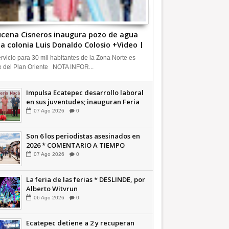
cena Cisneros inaugura pozo de agua
la colonia Luis Donaldo Colosio +Video |
FORMATIVA
ervicio para 30 mil habitantes de la Zona Norte es
e del Plan Oriente NOTA INFOR...
Impulsa Ecatepec desarrollo laboral
en sus juventudes; inauguran Feria
de Empleo y Emprendedores 2026
07
Ago
2026
0
+Video | INFORMATIVA
Son 6 los periodistas asesinados en
2026 * COMENTARIO A TIEMPO
07
Ago
2026
0
La feria de las ferias * DESLINDE, por
Alberto Witvrun
06
Ago
2026
0
Ecatepec detiene a 2 y recuperan