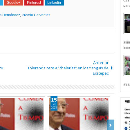
621 
Google+
Pinterest
Linkedin
part
os Hernández
,
Premio Cervantes
alim
Inmu
Anterior
tu
Tolerancia cero a “chelerías” en los tianguis de
Ecatepec
atr
11
Sep
2025