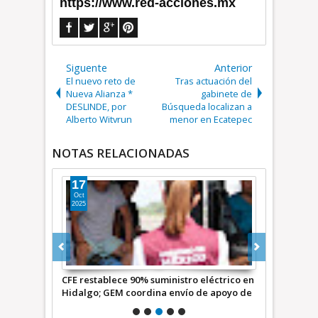
https://www.red-acciones.mx
Siguente
Anterior
El nuevo reto de
Tras actuación del
Nueva Alianza *
gabinete de
DESLINDE, por
Búsqueda localizan a
Alberto Witvrun
menor en Ecatepec
NOTAS RELACIONADAS
17
13
Oct
Sep
2025
2025
jueves 11
CFE restablece 90% suministro eléctrico en
Aprueban cr
 de Futbol
Hidalgo; GEM coordina envío de apoyo de
Transporte 
45 toneladas