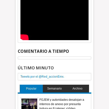
COMENTARIO A TIEMPO
ÚLTIMO MINUTO
Tweets por el @Red_accionEmx.
Popular
Semanario
Archivo
FGJEM y autoridades desalojan a
internos de anexo por presunta
tortura en Ecatepec +Video