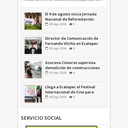
El 9 de agosto inicia Jornada
Nacional de Reforestación:
presidenta Sheinbaum +Video
05
Ago
2026
0
INFORMATIVA
Director de Comunicación de
Fernando Vilchis en Ecatepec
financió publicaciones en redes
05
Ago
2026
0
sociales en contra de Azucena
Cisneros: TEEM | INFORMATIVA
Azucena Cisneros supervisa
demolición de construcciones
ilegales en zona federal
05
Ago
2026
0
INFORMATIVA
Llega a Ecatepec el Festival
Internacional de Cine para
Niños (… y no tan Niños) +Video
05
Ago
2026
0
INFORMATIVA
SERVICIO SOCIAL