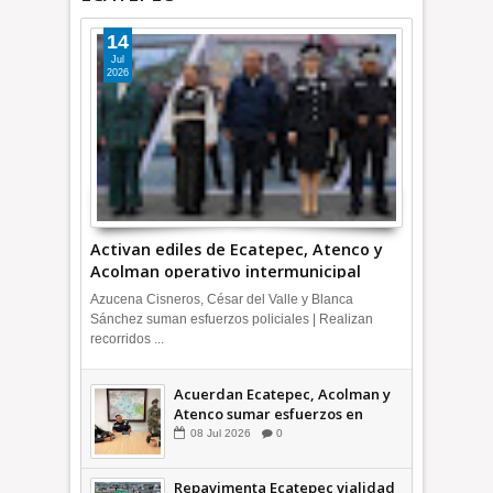
14
Jul
2026
Activan ediles de Ecatepec, Atenco y
Acolman operativo intermunicipal
Azucena Cisneros, César del Valle y Blanca
Sánchez suman esfuerzos policiales | Realizan
recorridos ...
Acuerdan Ecatepec, Acolman y
Atenco sumar esfuerzos en
seguridad
08
Jul
2026
0
Repavimenta Ecatepec vialidad