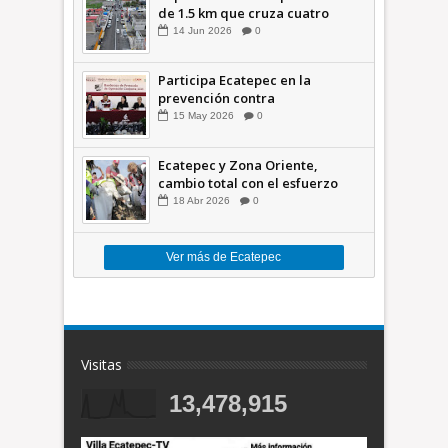
de 1.5 km que cruza cuatro
comunidades +Video
14
Jun
2026
0
Participa Ecatepec en la
prevención contra
inundaciones en el Valle de
15
May
2026
0
México +VID
Ecatepec y Zona Oriente,
cambio total con el esfuerzo
conjunto: Azucena; retiran 21
18
Abr
2026
0
toneladas de basura *Video
Ver más de Ecatepec
Visitas
13,478,915