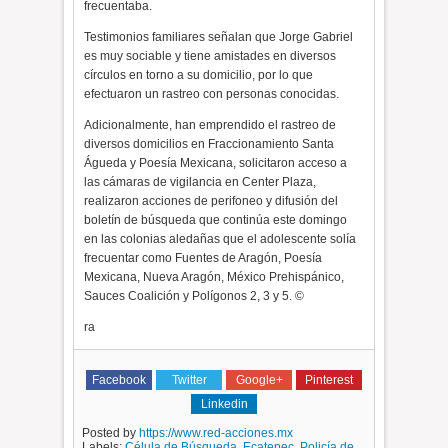
frecuentaba.
Testimonios familiares señalan que Jorge Gabriel
es muy sociable y tiene amistades en diversos
círculos en torno a su domicilio, por lo que
efectuaron un rastreo con personas conocidas.
Adicionalmente, han emprendido el rastreo de
diversos domicilios en Fraccionamiento Santa
Águeda y Poesía Mexicana, solicitaron acceso a
las cámaras de vigilancia en Center Plaza,
realizaron acciones de perifoneo y difusión del
boletín de búsqueda que continúa este domingo
en las colonias aledañas que el adolescente solía
frecuentar como Fuentes de Aragón, Poesía
Mexicana, Nueva Aragón, México Prehispánico,
Sauces Coalición y Polígonos 2, 3 y 5. ©
ra
Facebook
Twitter
Google+
Pinterest
Linkedin
Posted by
https://www.red-acciones.mx
Labels:
Célula de Búsqueda
,
Ecatepec
,
Policía de