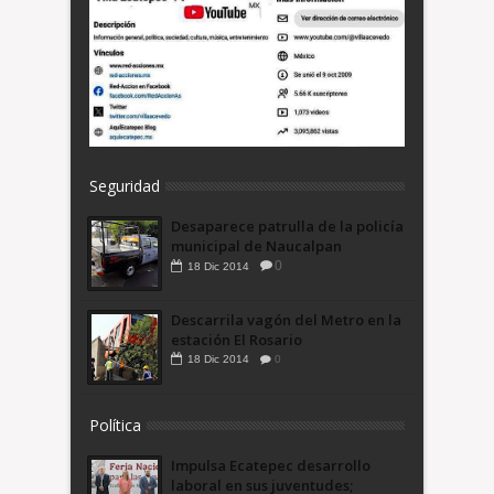
Seguridad
Desaparece patrulla de la policía
municipal de Naucalpan
0
18
Dic
2014
Descarrila vagón del Metro en la
estación El Rosario
18
Dic
2014
0
Política
Impulsa Ecatepec desarrollo
laboral en sus juventudes;