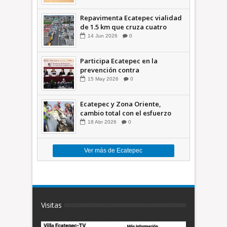
Repavimenta Ecatepec vialidad
de 1.5 km que cruza cuatro
comunidades +Video
14
Jun
2026
0
Participa Ecatepec en la
prevención contra
inundaciones en el Valle de
15
May
2026
0
México +VID
Ecatepec y Zona Oriente,
cambio total con el esfuerzo
conjunto: Azucena; retiran 21
18
Abr
2026
0
toneladas de basura *Video
Ver más de Ecatepec
Visitas