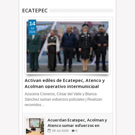
ECATEPEC
14
Jul
2026
Activan ediles de Ecatepec, Atenco y
Acolman operativo intermunicipal
Azucena Cisneros, César del Valle y Blanca
Sánchez suman esfuerzos policiales | Realizan
recorridos ...
Acuerdan Ecatepec, Acolman y
Atenco sumar esfuerzos en
seguridad
08
Jul
2026
0