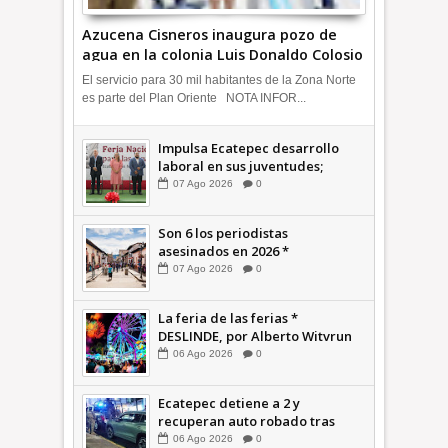
Azucena Cisneros inaugura pozo de
agua en la colonia Luis Donaldo Colosio
+Video | INFORMATIVA
El servicio para 30 mil habitantes de la Zona Norte
es parte del Plan Oriente NOTA INFOR...
Impulsa Ecatepec desarrollo
laboral en sus juventudes;
inauguran Feria de Empleo y
07
Ago
2026
0
Emprendedores 2026 +Video |
INFORMATIVA
Son 6 los periodistas
asesinados en 2026 *
COMENTARIO A TIEMPO
07
Ago
2026
0
La feria de las ferias *
DESLINDE, por Alberto Witvrun
06
Ago
2026
0
Ecatepec detiene a 2 y
recuperan auto robado tras
operativo con Tecámac +Video
06
Ago
2026
0