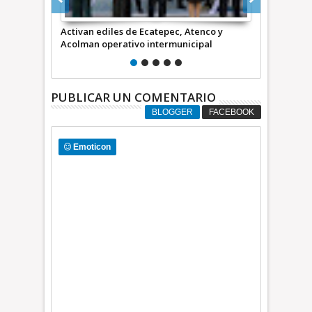
tenco y
Acuerdan Ecatepec, Acolman y Atenco
Repavimenta
cipal
sumar esfuerzos en seguridad
que cruza 
PUBLICAR UN COMENTARIO
BLOGGER
FACEBOOK
Emoticon