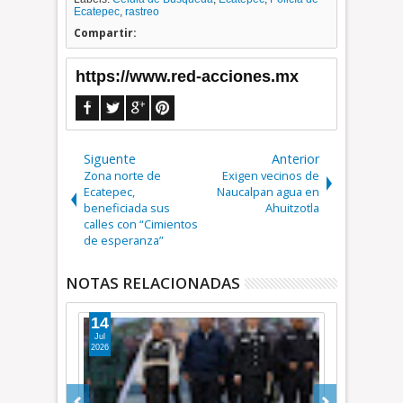
Ecatepec
,
rastreo
Compartir:
https://www.red-acciones.mx
Siguente
Anterior
Zona norte de
Exigen vecinos de
Ecatepec,
Naucalpan agua en
beneficiada sus
Ahuitzotla
calles con “Cimientos
de esperanza”
NOTAS RELACIONADAS
08
14
Jul
Jun
2026
2026