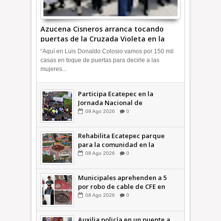
Azucena Cisneros arranca tocando
puertas de la Cruzada Violeta en la
Colosio +Video | INFORMA
“Aquí en Luis Donaldo Colosio vamos por 150 mil
casas en toque de puertas para decirle a las
mujeres...
Participa Ecatepec en la
Jornada Nacional de
Reforestación; plantan 3 mil
09
Ago
2026
0
árboles + Video | INFORMA
Rehabilita Ecatepec parque
para la comunidad en la
Petroquímica 1 +Video |
08
Ago
2026
0
INFORMA
Municipales aprehenden a 5
por robo de cable de CFE en
Jardines de Casa Nueva +Video
08
Ago
2026
0
| INFORMA
Auxilia policía en un puente a