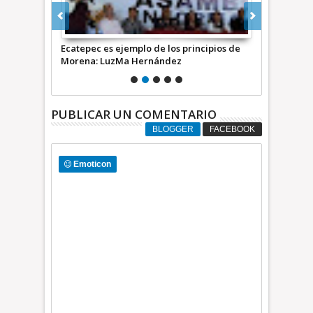
estatal de
Ecatepec es ejemplo de los principios de
Aplican ley 
 desuso
Morena: LuzMa Hernández
Ecatepec por
Inglaterra +
PUBLICAR UN COMENTARIO
BLOGGER
FACEBOOK
Emoticon