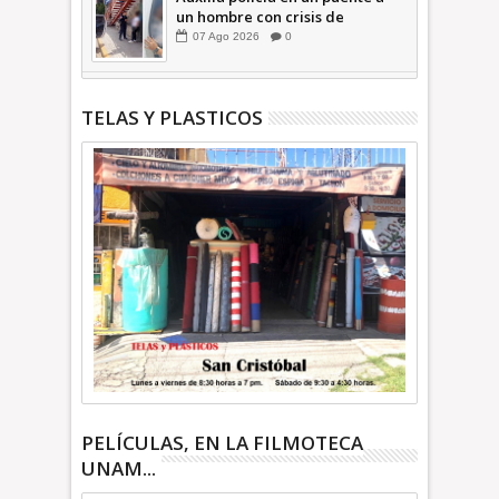
un hombre con crisis de
ansiedad en la Vía Morelos |
07
Ago
2026
0
INFORMATIVA
TELAS Y PLASTICOS
PELÍCULAS, EN LA FILMOTECA
UNAM...