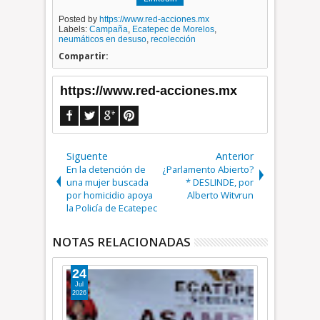
Posted by
https://www.red-acciones.mx
Labels:
Campaña
,
Ecatepec de Morelos
,
neumáticos en desuso
,
recolección
Compartir:
https://www.red-acciones.mx
Siguente
Anterior
En la detención de
¿Parlamento Abierto?
una mujer buscada
* DESLINDE, por
por homicidio apoya
Alberto Witvrun
la Policía de Ecatepec
NOTAS RELACIONADAS
24
04
Jul
Jul
2026
2026