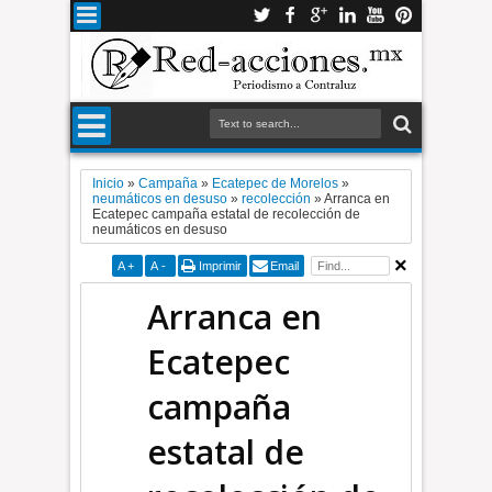
Inicio
»
Campaña
»
Ecatepec de Morelos
»
neumáticos en desuso
»
recolección
»
Arranca en
Ecatepec campaña estatal de recolección de
neumáticos en desuso
A
+
A
-
Imprimir
Email
Arranca en
Ecatepec
campaña
estatal de