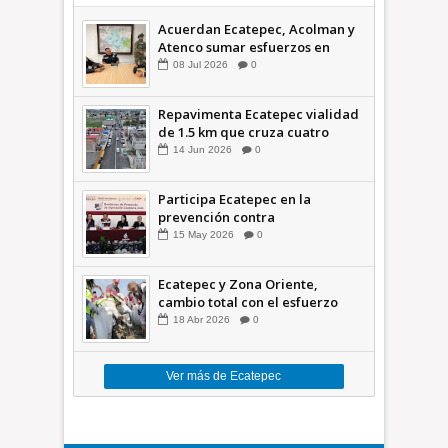
Acuerdan Ecatepec, Acolman y
Atenco sumar esfuerzos en
seguridad
08
Jul
2026
0
Repavimenta Ecatepec vialidad
de 1.5 km que cruza cuatro
comunidades +Video
14
Jun
2026
0
Participa Ecatepec en la
prevención contra
inundaciones en el Valle de
15
May
2026
0
México +VID
Ecatepec y Zona Oriente,
cambio total con el esfuerzo
conjunto: Azucena; retiran 21
18
Abr
2026
0
toneladas de basura *Video
Ver más de Ecatepec