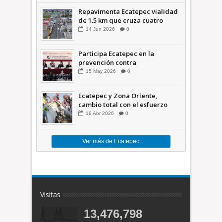
Repavimenta Ecatepec vialidad
de 1.5 km que cruza cuatro
comunidades +Video
14
Jun
2026
0
Participa Ecatepec en la
prevención contra
inundaciones en el Valle de
15
May
2026
0
México +VID
Ecatepec y Zona Oriente,
cambio total con el esfuerzo
conjunto: Azucena; retiran 21
18
Abr
2026
0
toneladas de basura *Video
Ver más de Ecatepec
Visitas
13,476,798