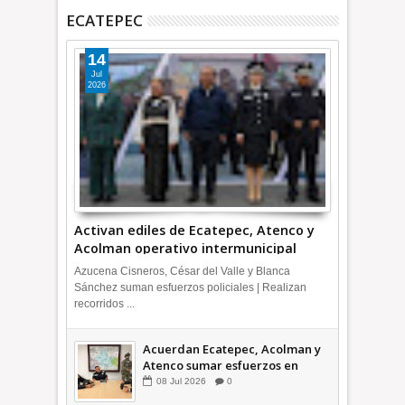
ECATEPEC
14
Jul
2026
Activan ediles de Ecatepec, Atenco y
Acolman operativo intermunicipal
Azucena Cisneros, César del Valle y Blanca
Sánchez suman esfuerzos policiales | Realizan
recorridos ...
Acuerdan Ecatepec, Acolman y
Atenco sumar esfuerzos en
seguridad
08
Jul
2026
0