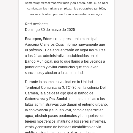
sombrero): Merecemos vivir bien y en orden, este 11 de abril
comienzan las multas y empiezan los operativos también,
no se aplicaban porque todavía no entraba en vigor.
Red-acciones
Domingo 30 de marzo de 2025
Ecatepec, Edomex
. La presidenta municipal
Azucena Cisneros Coss informó nuevamente que
el próximo 11 de abril entrarán en vigor las multas
a las faltas administrativas establecidas en el
Bando Municipal, por lo que llamó a los vecinos a
poner orden y evitar conductas que conlleven
sanciones y afectan a la comunidad.
Durante la asamblea vecinal en la Unidad
Territorial Comunitaria (UTC) 36, en la colonia Del
Carmen, la alcaldesa dijo que el bando de
Gobernanza y Paz Social
contempla multas a las
faltas administrativas que dañan el entorno urbano,
la convivencia y el buen vivir, como desperdiciar
agua, obstruir pasos peatonales y banquetas con
bienes mostrencos, maltrato a los seres sintientes,
venta y consumo de bebidas alcohólicas en vía
pública y tirar basura, entre otras conductas.