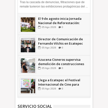
OPINIÓN
Tras la cascada de denuncias, filtraciones que de
remate tuvieron las exhibiciones protagónicas del ...
El 9 de agosto inicia Jornada
Nacional de Reforestación:
presidenta Sheinbaum +Video
05
Ago
2026
0
INFORMATIVA
Director de Comunicación de
Fernando Vilchis en Ecatepec
financió publicaciones en redes
05
Ago
2026
0
sociales en contra de Azucena
Cisneros: TEEM | INFORMATIVA
Azucena Cisneros supervisa
demolición de construcciones
ilegales en zona federal
05
Ago
2026
0
INFORMATIVA
Llega a Ecatepec el Festival
Internacional de Cine para
Niños (… y no tan Niños) +Video
05
Ago
2026
0
INFORMATIVA
SERVICIO SOCIAL