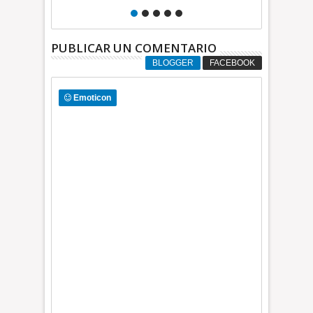
en redes sociales en contra de Azucena
INFORMATI
Cisneros: TEEM | INFORMATIVA
PUBLICAR UN COMENTARIO
BLOGGER
FACEBOOK
Emoticon