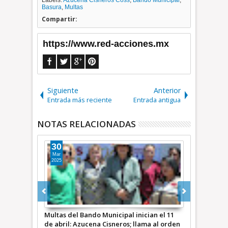
Labels:
Azucena Cisneros Coss
,
Bando Municipal
,
Basura
,
Multas
Compartir:
https://www.red-acciones.mx
Siguiente
Anterior
Entrada más reciente
Entrada antigua
NOTAS RELACIONADAS
05
05
Ago
Ago
2026
2026
cian el 11
Director de Comunicación de Fernando
Azucena Cis
ama al orden
Vilchis en Ecatepec financió publicaciones
construccion