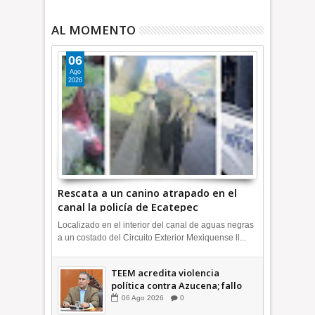
AL MOMENTO
06
Ago
2026
Rescata a un canino atrapado en el
canal la policía de Ecatepec
INFORMATIVA
Localizado en el interior del canal de aguas negras
a un costado del Circuito Exterior Mexiquense ll...
TEEM acredita violencia
política contra Azucena; fallo
confirma guerra sucia: Octavio
06
Ago
2026
0
Martínez INFORMATIVA