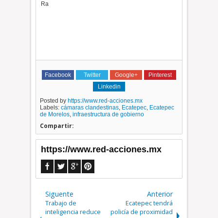
Ra
Facebook
Twitter
Google+
Pinterest
Linkedin
Posted by
https://www.red-acciones.mx
Labels:
cámaras clandestinas
,
Ecatepec
,
Ecatepec
de Morelos
,
infraestructura de gobierno
Compartir:
https://www.red-acciones.mx
Siguente
Anterior
Trabajo de
Ecatepec tendrá
inteligencia reduce
policía de proximidad