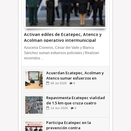
Activan ediles de Ecatepec, Atenco y
Acolman operativo intermunicipal
Azucena Cisneros, César del Valle y Blanca
Sánchez suman esfuerzos policiales | Realizan
recorridos ...
Acuerdan Ecatepec, Acolman y
Atenco sumar esfuerzos en
seguridad
08
Jul
2026
0
Repavimenta Ecatepec vialidad
de 1.5 km que cruza cuatro
comunidades +Video
14
Jun
2026
0
Participa Ecatepec en la
prevención contra