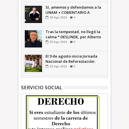
Sí, amemos y defendamos a la
UNAM + COMENTARIO A
TIEMPO
06
Ago
2026
0
Tras la tempestad, no llegó la
calma * DESLINDE, por Alberto
Witvrun OPINIÓN
05
Ago
2026
0
El 9 de agosto inicia Jornada
Nacional de Reforestación:
presidenta Sheinbaum +Video
05
Ago
2026
0
INFORMATIVA
SERVICIO SOCIAL