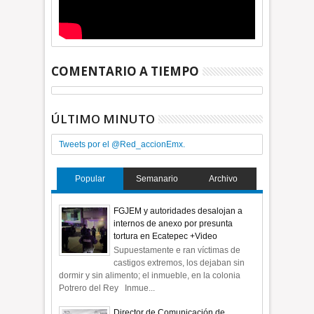
COMENTARIO A TIEMPO
ÚLTIMO MINUTO
Tweets por el @Red_accionEmx.
Popular
Semanario
Archivo
FGJEM y autoridades desalojan a
internos de anexo por presunta
tortura en Ecatepec +Video
Supuestamente e ran víctimas de
castigos extremos, los dejaban sin
dormir y sin alimento; el inmueble, en la colonia
Potrero del Rey Inmue...
Director de Comunicación de