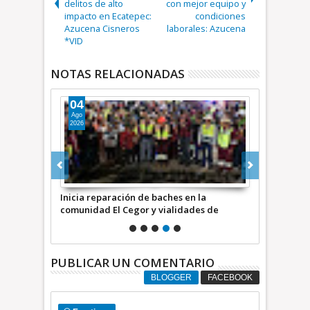
delitos de alto
con mejor equipo y
impacto en Ecatepec:
condiciones
Azucena Cisneros
laborales: Azucena
*VID
NOTAS RELACIONADAS
04
02
Ago
Ago
2026
2026
enfrentar
Inicia reparación de baches en la
En ‘modo’ p
enten
comunidad El Cegor y vialidades de
Almárcigo Su
NFORMATIVA
Ecatepec +Video INFORMATIVA
recolección
*INFORMATI
PUBLICAR UN COMENTARIO
BLOGGER
FACEBOOK