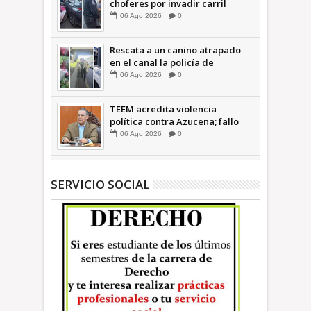
choferes por invadir carril
confinado: Ecatepec +Video |
06
Ago
2026
0
INFORMATIVA
Rescata a un canino atrapado
en el canal la policía de
Ecatepec INFORMATIVA
06
Ago
2026
0
TEEM acredita violencia
política contra Azucena; fallo
confirma guerra sucia: Octavio
06
Ago
2026
0
Martínez INFORMATIVA
SERVICIO SOCIAL