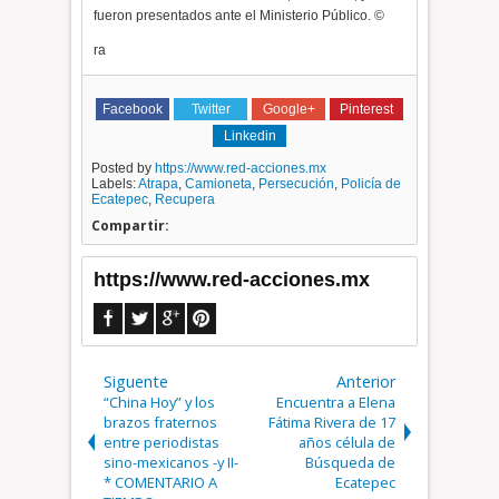
fueron presentados ante el Ministerio Público. ©
ra
Facebook
Twitter
Google+
Pinterest
Linkedin
Posted by
https://www.red-acciones.mx
Labels:
Atrapa
,
Camioneta
,
Persecución
,
Policía de
Ecatepec
,
Recupera
Compartir:
https://www.red-acciones.mx
Siguente
Anterior
“China Hoy” y los
Encuentra a Elena
brazos fraternos
Fátima Rivera de 17
entre periodistas
años célula de
sino-mexicanos -y II-
Búsqueda de
* COMENTARIO A
Ecatepec