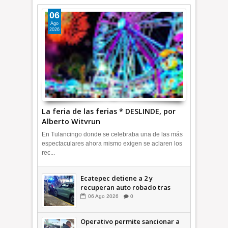
06
Ago
2026
La feria de las ferias * DESLINDE, por
Alberto Witvrun
En Tulancingo donde se celebraba una de las más
espectaculares ahora mismo exigen se aclaren los
rec...
Ecatepec detiene a 2 y
recuperan auto robado tras
operativo con Tecámac +Video
06
Ago
2026
0
| INFORMATIVA
Operativo permite sancionar a