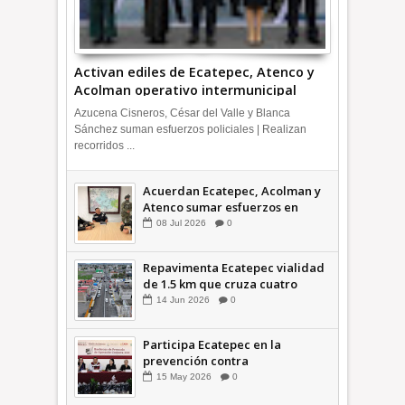
Activan ediles de Ecatepec, Atenco y
Acolman operativo intermunicipal
Azucena Cisneros, César del Valle y Blanca
Sánchez suman esfuerzos policiales | Realizan
recorridos ...
Acuerdan Ecatepec, Acolman y
Atenco sumar esfuerzos en
seguridad
08
Jul
2026
0
Repavimenta Ecatepec vialidad
de 1.5 km que cruza cuatro
comunidades +Video
14
Jun
2026
0
Participa Ecatepec en la
prevención contra
inundaciones en el Valle de
15
May
2026
0
México +VID