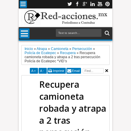
Inicio
»
Atrapa
»
Camioneta
»
Persecución
»
Policía de Ecatepec
»
Recupera
»
Recupera
camioneta robada y atrapa a 2 tras persecución
Policía de Ecatepec *VID’s
A
+
A
-
Imprimir
Email
Recupera
camioneta
robada y atrapa
a 2 tras