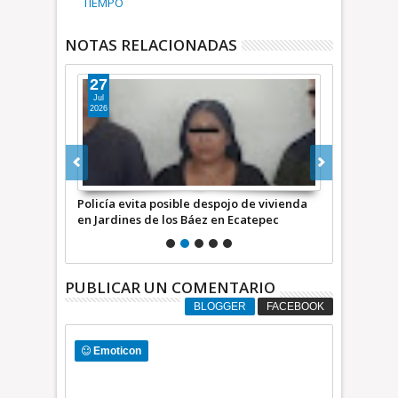
TIEMPO
NOTAS RELACIONADAS
27
26
Jul
Jul
2026
2026
atrapa a 2
Policía evita posible despojo de vivienda
FGJEM y auto
atepec *VID’s
en Jardines de los Báez en Ecatepec
de anexo por
+Video
PUBLICAR UN COMENTARIO
BLOGGER
FACEBOOK
Emoticon