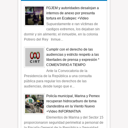
FGJEM y autoridades desalojan a
internos de anexo por presunta
tortura en Ecatepec +Video
Supuestamente e ran víctimas de
castigos extremos, los dejaban sin
dormir y sin alimento; el inmueble, en la colonia
Potrero del Rey Inmue...
Cumplir con el derecho de las
audiencias y estricto respeto a las
libertades de prensa y expresión *
COMENTARIO A TIEMPO
Ante la Convocatoria de la
Presidencia de la República a una consulta
pública para regular los derechos de las
audiencias, desde luego que e...
Policía municipal, Marina y Pemex
recuperan hidrocarburo de toma
clandestina en la Viento Nuevo
+Video INFORMATIVA
Elementos de Marina y del Sector 15
proporcionaron seguridad perimetral a personal de
la Fiscalía General de la República y Seguridad