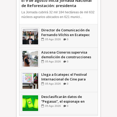
El 9 de agosto inicia Jornada Nacional
de Reforestación: presidenta
Sheinbaum +Video INFORMATIVA
La Jornada cubrirá 32 mil 184 hectáreas de mil 632
núcleos agrarios ubicados en 621 munici...
Director de Comunicación de
Fernando Vilchis en Ecatepec
financió publicaciones en redes
05
Ago
2026
0
sociales en contra de Azucena
Cisneros: TEEM INFORMATIVA
Azucena Cisneros supervisa
demolición de construcciones
ilegales en zona federal
05
Ago
2026
0
INFORMATIVA
Llega a Ecatepec el Festival
Internacional de Cine para
Niños (… y no tan Niños) +Video
05
Ago
2026
0
INFORMATIVA
Desclasificarán datos de
“Pegasus”, el espionaje en
México que afectó a cientos de
05
Ago
2026
0
periodistas * COMENTARIO A
TIEMPO