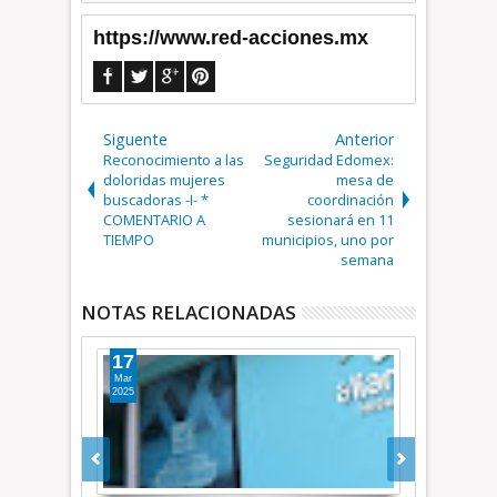
https://www.red-acciones.mx
Siguente
Anterior
Reconocimiento a las
Seguridad Edomex:
doloridas mujeres
mesa de
buscadoras -I- *
coordinación
COMENTARIO A
sesionará en 11
TIEMPO
municipios, uno por
semana
NOTAS RELACIONADAS
21
19
Dic
Dic
2025
2025