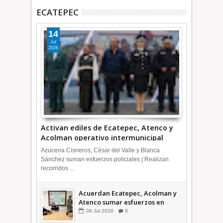
ECATEPEC
14
Jul
2026
Activan ediles de Ecatepec, Atenco y
Acolman operativo intermunicipal
Azucena Cisneros, César del Valle y Blanca
Sánchez suman esfuerzos policiales | Realizan
recorridos ...
Acuerdan Ecatepec, Acolman y
Atenco sumar esfuerzos en
seguridad
08
Jul
2026
0