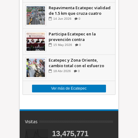
Repavimenta Ecatepec vialidad
de 1.5 km que cruza cuatro
comunidades +Video
14
Jun
2026
0
Participa Ecatepec en la
prevención contra
inundaciones en el Valle de
15
May
2026
0
México +VID
Ecatepec y Zona Oriente,
cambio total con el esfuerzo
conjunto: Azucena; retiran 21
18
Abr
2026
0
toneladas de basura *Video
Ver más de Ecatepec
Visitas
13,475,771