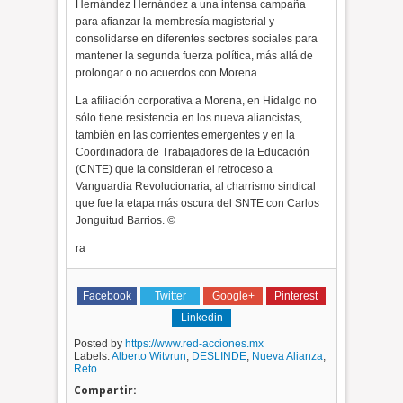
Hernández Hernández a una intensa campaña
para afianzar la membresía magisterial y
consolidarse en diferentes sectores sociales para
mantener la segunda fuerza política, más allá de
prolongar o no acuerdos con Morena.
La afiliación corporativa a Morena, en Hidalgo no
sólo tiene resistencia en los nueva aliancistas,
también en las corrientes emergentes y en la
Coordinadora de Trabajadores de la Educación
(CNTE) que la consideran el retroceso a
Vanguardia Revolucionaria, al charrismo sindical
que fue la etapa más oscura del SNTE con Carlos
Jonguitud Barrios. ©
ra
Facebook
Twitter
Google+
Pinterest
Linkedin
Posted by
https://www.red-acciones.mx
Labels:
Alberto Witvrun
,
DESLINDE
,
Nueva Alianza
,
Reto
Compartir: