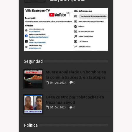
Seguridad
Muere apuñalado un hombre en
la colonia Sauces 2, en Ecatepec
0
04
Dic
2014
Caen cuatro por robacoches en
Nezahualcóyotl
03
Dic
2014
0
Política