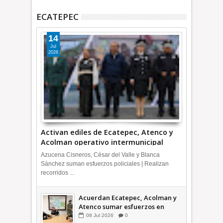
ECATEPEC
14
Jul
2026
Activan ediles de Ecatepec, Atenco y
Acolman operativo intermunicipal
Azucena Cisneros, César del Valle y Blanca
Sánchez suman esfuerzos policiales | Realizan
recorridos ...
Acuerdan Ecatepec, Acolman y
Atenco sumar esfuerzos en
seguridad
08
Jul
2026
0