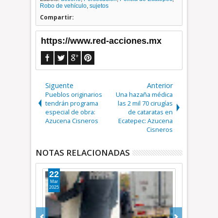
Robo de vehículo
,
sujetos
Compartir:
https://www.red-acciones.mx
Siguente
Anterior
Pueblos originarios
Una hazaña médica
tendrán programa
las 2 mil 70 cirugías
especial de obra:
de cataratas en
Azucena Cisneros
Ecatepec: Azucena
Cisneros
NOTAS RELACIONADAS
27
Jul
2026