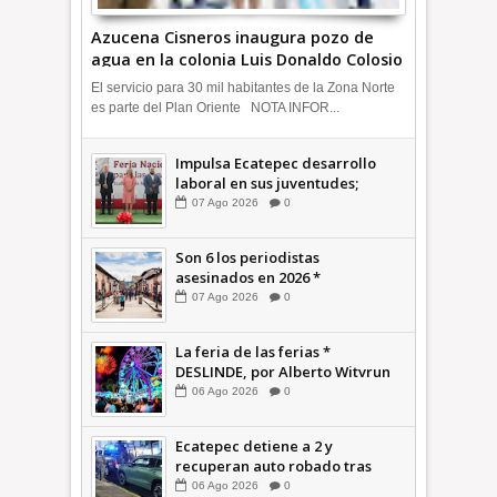
Azucena Cisneros inaugura pozo de
agua en la colonia Luis Donaldo Colosio
+Video | INFORMATIVA
El servicio para 30 mil habitantes de la Zona Norte
es parte del Plan Oriente NOTA INFOR...
Impulsa Ecatepec desarrollo
laboral en sus juventudes;
inauguran Feria de Empleo y
07
Ago
2026
0
Emprendedores 2026 +Video |
INFORMATIVA
Son 6 los periodistas
asesinados en 2026 *
COMENTARIO A TIEMPO
07
Ago
2026
0
La feria de las ferias *
DESLINDE, por Alberto Witvrun
06
Ago
2026
0
Ecatepec detiene a 2 y
recuperan auto robado tras
operativo con Tecámac +Video
06
Ago
2026
0