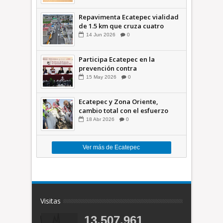
Repavimenta Ecatepec vialidad
de 1.5 km que cruza cuatro
comunidades +Video
14
Jun
2026
0
Participa Ecatepec en la
prevención contra
inundaciones en el Valle de
15
May
2026
0
México +VID
Ecatepec y Zona Oriente,
cambio total con el esfuerzo
conjunto: Azucena; retiran 21
18
Abr
2026
0
toneladas de basura *Video
Ver más de Ecatepec
Visitas
13,507,961