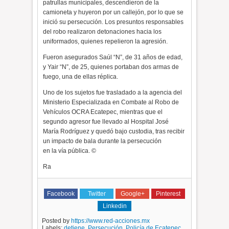
patrullas municipales, descendieron de la
camioneta y huyeron por un callejón, por lo que se
inició su persecución. Los presuntos responsables
del robo realizaron detonaciones hacia los
uniformados, quienes repelieron la agresión.
Fueron asegurados Saúl “N”, de 31 años de edad,
y Yair “N”, de 25, quienes portaban dos armas de
fuego, una de ellas réplica.
Uno de los sujetos fue trasladado a la agencia del
Ministerio Especializada en Combate al Robo de
Vehículos OCRA Ecatepec, mientras que el
segundo agresor fue llevado al Hospital José
María Rodríguez y quedó bajo custodia, tras recibir
un impacto de bala durante la persecución
en la vía pública. ©
Ra
Facebook
Twitter
Google+
Pinterest
Linkedin
Posted by
https://www.red-acciones.mx
Labels:
detiene
,
Persecución
,
Policía de Ecatepec
,