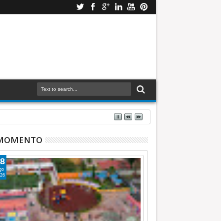
 MOMENTO
8
go
26