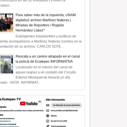
municipios en las 32 entidades | Prevén la
icipaci...
Para saber más de la izquierda, UNAM
digitalizó archivo Martínez Nateras |
Miradas de Reportero / Rogelio
Hernández López*
Exdirigentes estudiantiles y políticos de
ierda acompañaron a Martínez Nateras (centro) en la
sentación de su archivo. CARLOS SOTE...
Rescata a un canino atrapado en el canal
la policía de Ecatepec INFORMATIVA
Localizado en el interior del canal de
aguas negras a un costado del Circuito
Exterior Mexiquense llevaría un día
apado - NOTA INFORMAT...