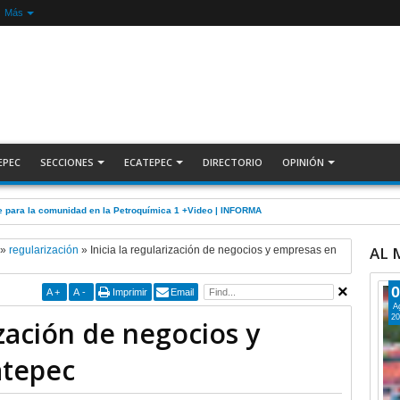
Más
EPEC
SECCIONES
ECATEPEC
DIRECTORIO
OPINIÓN
5 por robo de cable de CFE en Jardines de Casa Nueva +Video | INFORMA
AL
»
regularización
»
Inicia la regularización de negocios y empresas en
0
A
+
A
-
Imprimir
Email
A
20
ización de negocios y
atepec