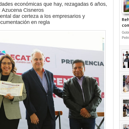
nidades económicas que hay, rezagadas 6 años,
9: Azucena Cisneros
ntal dar certeza a los empresarios y
Reh
ocumentación en regla
com
IN
Gobi
Petr