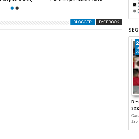
an Niños) +Video
prevé aumenten denuncias
TIVA
penales +Video INFORMATIVA
BLOGGER
FACEBOOK
SEG
2
M
20
Des
seg
Cana
125 