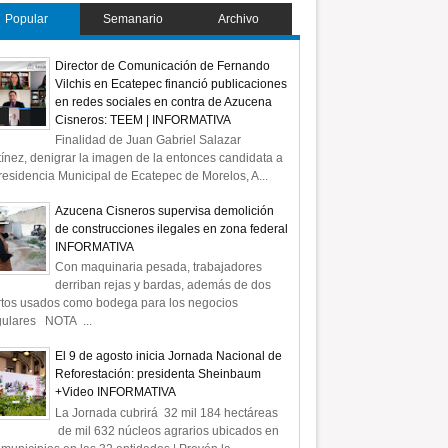
Popular
Semanario
Archivo
Director de Comunicación de Fernando
Vilchis en Ecatepec financió publicaciones
en redes sociales en contra de Azucena
Cisneros: TEEM | INFORMATIVA
Finalidad de Juan Gabriel Salazar
ínez, denigrar la imagen de la entonces candidata a
residencia Municipal de Ecatepec de Morelos, A...
Azucena Cisneros supervisa demolición
de construcciones ilegales en zona federal
INFORMATIVA
Con maquinaria pesada, trabajadores
derriban rejas y bardas, además de dos
rtos usados como bodega para los negocios
gulares NOTA ...
El 9 de agosto inicia Jornada Nacional de
Reforestación: presidenta Sheinbaum
+Video INFORMATIVA
La Jornada cubrirá 32 mil 184 hectáreas
de mil 632 núcleos agrarios ubicados en