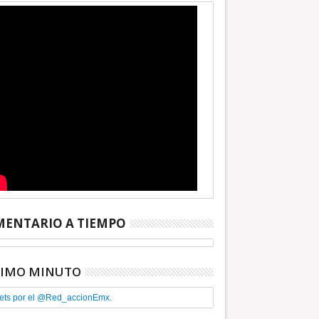
ENTARIO A TIEMPO
TIMO MINUTO
ets por el @Red_accionEmx.