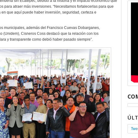
ntendería sin Ecatepec, debido a la historia y el impacto económico que
rios para atraer más inversiones. “Necesitamos fortalecerlas para que
a en que aquí puede haber inversión, seguridad, certeza e
ios municipales, además del Francisco Cuevas Dobarganes,
co (Unidem), Cisneros Coss destacó que la relación con los
clara y transparente como debió haber pasado siempre”.
COM
ÚL
Twe