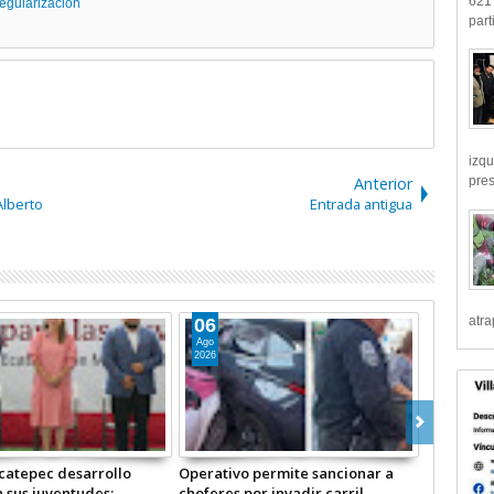
621 
regularización
part
izqu
pre
Anterior
Alberto
Entrada antigua
atr
04
Ago
2026
catepec el Festival
Ecatepec inicia Cruzada para
onal de Cine para Niños
enfrentar violencia familiar;