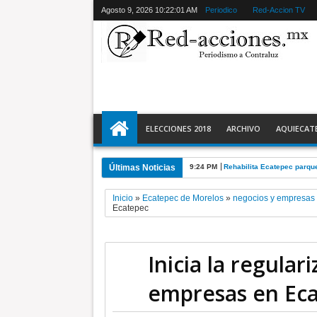
Agosto 9, 2026
10:22:03 AM
Periodico
Red-Accion TV
ELECCIONES 2018
ARCHIVO
AQUIECAT
Últimas Noticias
4:01 PM
Municipales aprehenden a 
Inicio
»
Ecatepec de Morelos
»
negocios y empresas
Ecatepec
Inicia la regular
empresas en Ec