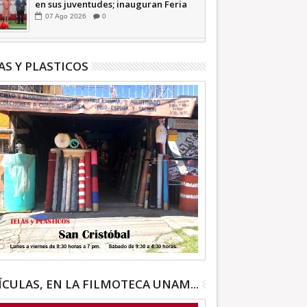
en sus juventudes; inauguran Feria
de Empleo y Emprendedores 2026
07
Ago
2026
0
+Video | INFORMATIVA
AS Y PLASTICOS
ÍCULAS, EN LA FILMOTECA UNAM...