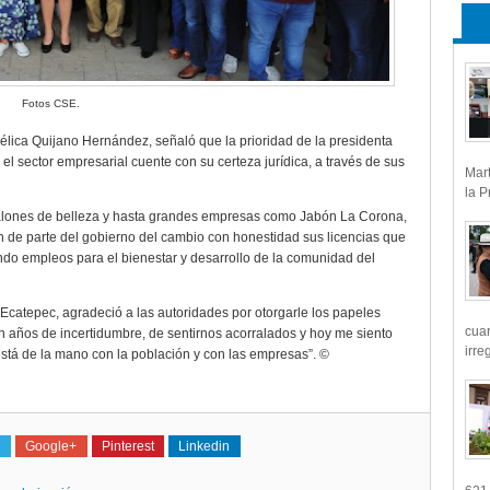
Fotos CSE.
élica Quijano Hernández, señaló que la prioridad de la presidenta
l sector empresarial cuente con su certeza jurídica, a través de sus
Mart
la P
salones de belleza y hasta grandes empresas como Jabón La Corona,
 de parte del gobierno del cambio con honestidad sus licencias que
ndo empleos para el bienestar y desarrollo de la comunidad del
 Ecatepec, agradeció a las autoridades por otorgarle los papeles
cua
 años de incertidumbre, de sentirnos acorralados y hoy me siento
irre
tá de la mano con la población y con las empresas”. ©
Google+
Pinterest
Linkedin