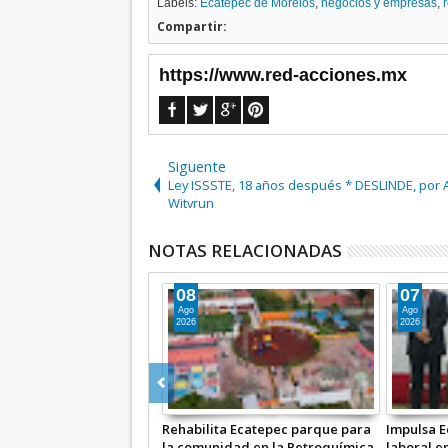
Labels:
Ecatepec de Morelos
,
negocios y empresas
,
Compartir:
https://www.red-acciones.mx
Siguente
Ley ISSSTE, 18 años después * DESLINDE, por 
Witvrun
NOTAS RELACIONADAS
06
05
Ago
Ago
2026
2026
Ecatepec desarrollo
Operativo permite sancionar a
Llega a E
n sus juventudes;
choferes por invadir carril
Internaci