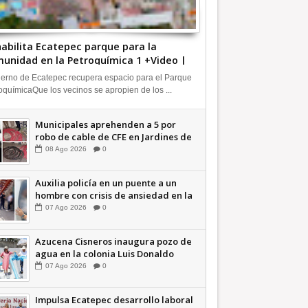
abilita Ecatepec parque para la
unidad en la Petroquímica 1 +Video |
FORMA
erno de Ecatepec recupera espacio para el Parque
oquímicaQue los vecinos se apropien de los ...
Municipales aprehenden a 5 por
robo de cable de CFE en Jardines de
Casa Nueva +Video | INFORMA
08
Ago
2026
0
Auxilia policía en un puente a un
hombre con crisis de ansiedad en la
Vía Morelos | INFORMATIVA
07
Ago
2026
0
Azucena Cisneros inaugura pozo de
agua en la colonia Luis Donaldo
Colosio +Video | INFORMATIVA
07
Ago
2026
0
Impulsa Ecatepec desarrollo laboral