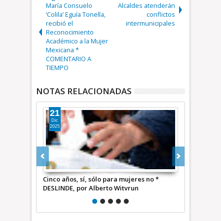
María Consuelo
Alcaldes atenderán
‘Colila’ Eguía Tonella,
conflictos
recibió el
intermunicipales
Reconocimiento
Académico a la Mujer
Mexicana *
COMENTARIO A
TIEMPO
NOTAS RELACIONADAS
19
16
Dic
Dic
2025
2025
ujeres no *
Y… Échale otro cinco al piano * DESLINDE,
Échale u
vrun
por Alberto Witvrun
Alberto 