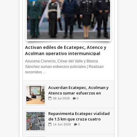
Activan ediles de Ecatepec, Atenco y
Acolman operativo intermunicipal
Azucena Cisneros, César del Valle y Blanca
Sánchez suman esfuerzos policiales | Realizan
recorridos ...
Acuerdan Ecatepec, Acolman y
Atenco sumar esfuerzos en
seguridad
08
Jul
2026
0
Repavimenta Ecatepec vialidad
de 1.5 km que cruza cuatro
comunidades +Video
14
Jun
2026
0