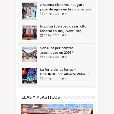
Azucena Cisneros inaugura
pozo de agua en la colonia Luis
Donaldo Colosio +Video |
07
Ago
2026
0
INFORMATIVA
Impulsa Ecatepec desarrollo
laboral en sus juventudes;
inauguran Feria de Empleo y
07
Ago
2026
0
Emprendedores 2026 +Video |
INFORMATIVA
Son 6 los periodistas
asesinados en 2026 *
COMENTARIO A TIEMPO
07
Ago
2026
0
La feria de las ferias *
DESLINDE, por Alberto Witvrun
06
Ago
2026
0
TELAS Y PLASTICOS