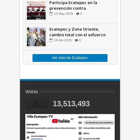
Participa Ecatepec en la
prevención contra
inundaciones en el Valle de
15
May
2026
0
México +VID
Ecatepec y Zona Oriente,
cambio total con el esfuerzo
conjunto: Azucena; retiran 21
18
Abr
2026
0
toneladas de basura *Video
Ver más de Ecatepec
Visitas
13,513,493