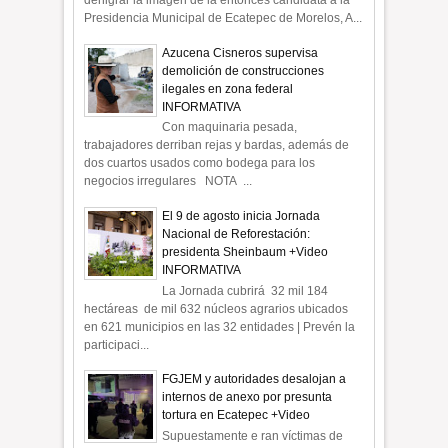
denigrar la imagen de la entonces candidata a la
Presidencia Municipal de Ecatepec de Morelos, A...
Azucena Cisneros supervisa
demolición de construcciones
ilegales en zona federal
INFORMATIVA
Con maquinaria pesada,
trabajadores derriban rejas y bardas, además de
dos cuartos usados como bodega para los
negocios irregulares NOTA ...
El 9 de agosto inicia Jornada
Nacional de Reforestación:
presidenta Sheinbaum +Video
INFORMATIVA
La Jornada cubrirá 32 mil 184
hectáreas de mil 632 núcleos agrarios ubicados
en 621 municipios en las 32 entidades | Prevén la
participaci...
FGJEM y autoridades desalojan a
internos de anexo por presunta
tortura en Ecatepec +Video
Supuestamente e ran víctimas de