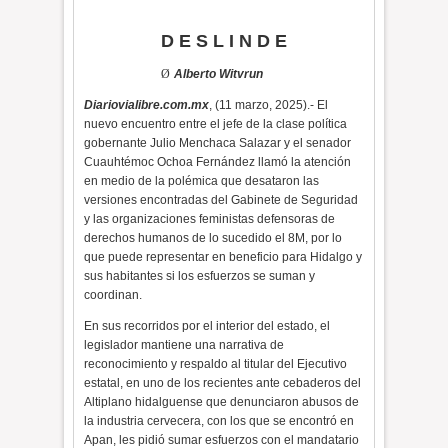
D E S L I N D E
Ø
Alberto Witvrun
Diariovialibre.com.mx
, (11 marzo, 2025).- El
nuevo encuentro entre el jefe de la clase política
gobernante Julio Menchaca Salazar y el senador
Cuauhtémoc Ochoa Fernández llamó la atención
en medio de la polémica que desataron las
versiones encontradas del Gabinete de Seguridad
y las organizaciones feministas defensoras de
derechos humanos de lo sucedido el 8M, por lo
que puede representar en beneficio para Hidalgo y
sus habitantes si los esfuerzos se suman y
coordinan.
En sus recorridos por el interior del estado, el
legislador mantiene una narrativa de
reconocimiento y respaldo al titular del Ejecutivo
estatal, en uno de los recientes ante cebaderos del
Altiplano hidalguense que denunciaron abusos de
la industria cervecera, con los que se encontró en
Apan, les pidió sumar esfuerzos con el mandatario