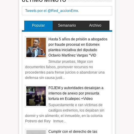
Tweets por el @Red_accionEmx.
Popular
Semanario
Archivo
Hasta 5 años de prisión a abogados
por fraude procesal en Edomex
plantea iniciativa del diputado
Octavio Martínez Vargas *VID
Simular pruebas, litigar con
documentos falsos, promover recursos no
procedentes para frenar juicios o abandonar una
defensa sin causa justi...
FGJEM y autoridades desalojan a
internos de anexo por presunta
tortura en Ecatepec +Video
Supuestamente e ran víctimas de
castigos extremos, los dejaban sin
dormir y sin alimento; el inmueble, en la colonia
Potrero del Rey Inmue...
Cumplir con el derecho de las