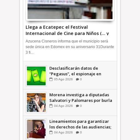
Llega a Ecatepec el Festival
Internacional de Cine para Niños (… y
no tan Niños) +Video INFORMATIVA
Azucena Cisneros informa que el municipio será
sede única en Edomex en su aniversario 31Durante
3 fi...
Desclasificarán datos de
“Pegasus”, el espionaje en
México que afectó a cientos de
05
Ago
2026
0
periodistas * COMENTARIO A
TIEMPO
Morena investiga a diputadas
Salvatori y Palomares por burla
a hombres mayores; perderían
04
Ago
2026
0
sus derechos: Ariadna Montiel
INFORMATIVA
Lineamientos para garantizar
los derechos de las audiencias;
"no hay censura": presidenta
04
Ago
2026
0
Sheinbaum +Videos