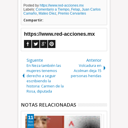
Posted by
https://www.red-acciones.mx
Labels:
Comentario a Tiempo
,
Felap
,
Juan Carlos
Camaño
,
Mateo Díez
,
Premio Cervantes
Compartir:
https://www.red-acciones.mx
Siguente
Anterior
En Neza también las
Volcadura en
mujeres tenemos
Acolman deja 15
derecho a seguir
personas heridas
escribiendo la
historia: Carmen de la
Rosa, diputada
NOTAS RELACIONADAS
11
28
Jun
Ago
2026
2025