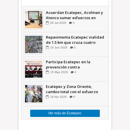
Acuerdan Ecatepec, Acolman y
Atenco sumar esfuerzos en
seguridad
08
Jul
2026
0
Repavimenta Ecatepec vialidad
de 1.5 km que cruza cuatro
comunidades +Video
14
Jun
2026
0
Participa Ecatepec en la
prevención contra
inundaciones en el Valle de
15
May
2026
0
México +VID
Ecatepec y Zona Oriente,
cambio total con el esfuerzo
conjunto: Azucena; retiran 21
18
Abr
2026
0
toneladas de basura *Video
Ver más de Ecatepec