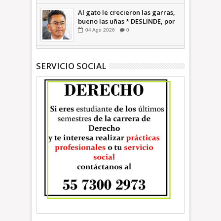
INFORMATIVA
Al gato le crecieron las garras,
bueno las uñas * DESLINDE, por
Alberto Witvrun OPINIÓN
04
Ago
2026
0
SERVICIO SOCIAL