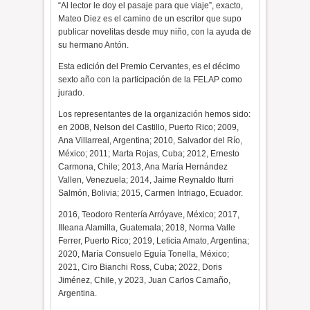
“Al lector le doy el pasaje para que viaje”, exacto,
Mateo Diez es el camino de un escritor que supo
publicar novelitas desde muy niño, con la ayuda de
su hermano Antón.
Esta edición del Premio Cervantes, es el décimo
sexto año con la participación de la FELAP como
jurado.
Los representantes de la organización hemos sido:
en 2008, Nelson del Castillo, Puerto Rico; 2009,
Ana Villarreal, Argentina; 2010, Salvador del Río,
México; 2011; Marta Rojas, Cuba; 2012, Ernesto
Carmona, Chile; 2013, Ana María Hernández
Vallen, Venezuela; 2014, Jaime Reynaldo Iturri
Salmón, Bolivia; 2015, Carmen Intriago, Ecuador.
2016, Teodoro Rentería Arróyave, México; 2017,
Illeana Alamilla, Guatemala; 2018, Norma Valle
Ferrer, Puerto Rico; 2019, Leticia Amato, Argentina;
2020, María Consuelo Eguía Tonella, México;
2021, Ciro Bianchi Ross, Cuba; 2022, Doris
Jiménez, Chile, y 2023, Juan Carlos Camaño,
Argentina.