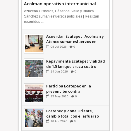
Acolman operativo intermunicipal
Azucena Cisneros, César del Valle y Blanca
Sánchez suman esfuerzos policiales | Realizan
recorridos ...
Acuerdan Ecatepec, Acolman y
Atenco sumar esfuerzos en
seguridad
08
Jul
2026
0
Repavimenta Ecatepec vialidad
de 1.5 km que cruza cuatro
comunidades +Video
14
Jun
2026
0
Participa Ecatepec en la
prevención contra
inundaciones en el Valle de
15
May
2026
0
México +VID
Ecatepec y Zona Oriente,
cambio total con el esfuerzo
conjunto: Azucena; retiran 21
18
Abr
2026
0
toneladas de basura *Video