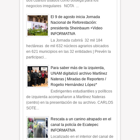
dos cuartos usados como bodega para los
negocios irregulares NOTA ...
El 9 de agosto inicia Jornada
Nacional de Reforestación:
presidenta Sheinbaum +Video
INFORMATIVA
La Jornada cubrirá 32 mil 184
hectáreas de mil 632 núcleos agrarios ubicados
en 621 municipios en las 32 entidades | Prevén la
participaci...
Para saber más de la izquierda,
UNAM digitalizó archivo Martínez
Nateras | Miradas de Reportero /
Rogelio Hernández López*
Exdirigentes estudiantiles y políticos
de izquierda acompañaron a Martínez Nateras
(centro) en la presentación de su archivo. CARLOS
SOTE...
Rescata a un canino atrapado en el
canal la policía de Ecatepec
INFORMATIVA
Localizado en el interior del canal de