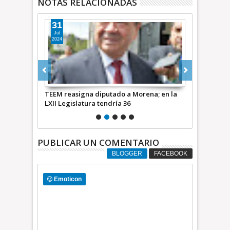
NOTAS RELACIONADAS
31
18
Jul
Jul
2024
2024
la labor del
TEEM reasigna diputado a Morena; en la
En la LXII Le
ez
LXII Legislatura tendría 36
de Morena d
Maurilio He
PUBLICAR UN COMENTARIO
BLOGGER
FACEBOOK
Emoticon