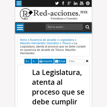
Inicio
»
Ausencia de alcalde
»
Legislatura
»
Maurilio Hernández González
»
Toluca
»
La
Legislatura, atenta al proceso que se debe cumplir
en ausencia de alcalde de Toluca: Maurilio
Hernández
A
+
A
-
Imprimir
Email
La Legislatura,
atenta al
proceso que se
debe cumplir