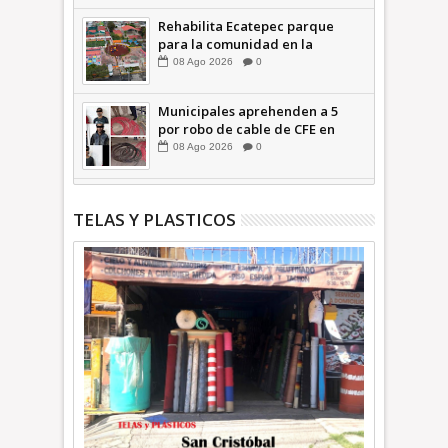
Rehabilita Ecatepec parque
para la comunidad en la
Petroquímica 1 +Video |
08
Ago
2026
0
INFORMA
Municipales aprehenden a 5
por robo de cable de CFE en
Jardines de Casa Nueva +Video
08
Ago
2026
0
| INFORMA
TELAS Y PLASTICOS