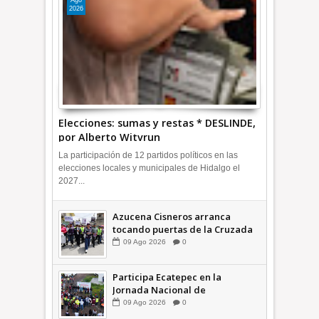
Ago
2026
Elecciones: sumas y restas * DESLINDE,
por Alberto Witvrun
La participación de 12 partidos políticos en las
elecciones locales y municipales de Hidalgo el
2027...
Azucena Cisneros arranca
tocando puertas de la Cruzada
Violeta en la Colosio +Video |
09
Ago
2026
0
INFORMA
Participa Ecatepec en la
Jornada Nacional de
Reforestación; plantan 3 mil
09
Ago
2026
0
árboles + Video | INFORMA