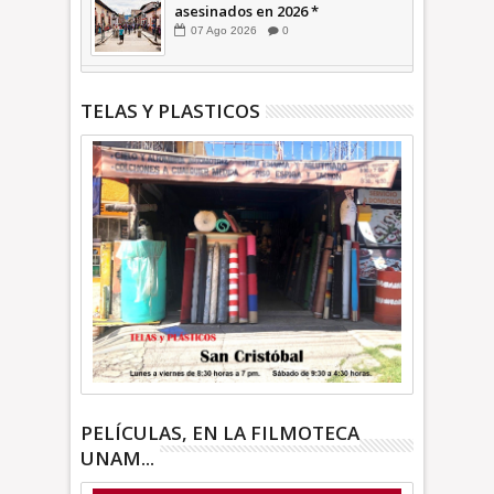
asesinados en 2026 *
COMENTARIO A TIEMPO
07
Ago
2026
0
TELAS Y PLASTICOS
PELÍCULAS, EN LA FILMOTECA
UNAM...