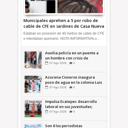
Municipales aprehen a 5 por robo de
cable de CFE en Jardines de Casa Nueva
+Video | INFORMA
Estaban en posesión de 40 metros de cable de CFE
e intentaban quemarlo NOTA INFORMATIVALo...
Auxilia policía en un puente a
un hombre con crisis de
ansiedad en la Vía Morelos |
07
Ago
2026
0
INFORMATIVA
Azucena Cisneros inaugura
pozo de agua en la colonia Luis
Donaldo Colosio +Video |
07
Ago
2026
0
INFORMATIVA
Impulsa Ecatepec desarrollo
laboral en sus juventudes;
inauguran Feria de Empleo y
07
Ago
2026
0
Emprendedores 2026 +Video |
INFORMATIVA
Son 6 los periodistas