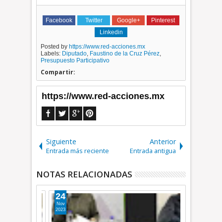
Facebook
Twitter
Google+
Pinterest
Linkedin
Posted by
https://www.red-acciones.mx
Labels:
Diputado
,
Faustino de la Cruz Pérez
,
Presupuesto Participativo
Compartir:
https://www.red-acciones.mx
Siguiente
Anterior
Entrada más reciente
Entrada antigua
NOTAS RELACIONADAS
24
26
Nov
Jun
2023
2026