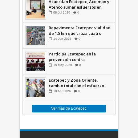
Acuerdan Ecatepec, Acolman y
Atenco sumar esfuerzos en
seguridad
08
Jul
2026
0
Repavimenta Ecatepec vialidad
de 1.5 km que cruza cuatro
comunidades +Video
14
Jun
2026
0
Participa Ecatepec en la
prevención contra
inundaciones en el Valle de
15
May
2026
0
México +VID
Ecatepec y Zona Oriente,
cambio total con el esfuerzo
conjunto: Azucena; retiran 21
18
Abr
2026
0
toneladas de basura *Video
Ver más de Ecatepec