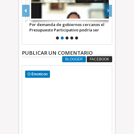
presupuesto
Por demanda de gobiernos cercanos el
Ciudadanos 
Presupuesto Participativo podría ser
propuestas p
obligatorio en 2024: Faustino de la Cruz,
Ecatepec +V
diputado
PUBLICAR UN COMENTARIO
BLOGGER
FACEBOOK
Emoticon