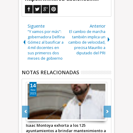
Siguente
Anterior
“Y vamos por más”:
El cambio de marcha
gobernadora Delfina
también implica un
Gómez al basificar a
cambio de velocidad,
4 mil docentes en
precisa Maurilio a
sus primeros dos
diputado del PRI
meses de gobierno
NOTAS RELACIONADAS
03
16
Ago
Jul
2026
2026
25
Trasladan a 10 al penal de Chiconautla
Detienen a “
tenimiento a
investigados por despojo y cautiverio:
Edomex; obje