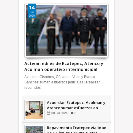
14
Jul
2026
Activan ediles de Ecatepec, Atenco y
Acolman operativo intermunicipal
Azucena Cisneros, César del Valle y Blanca
Sánchez suman esfuerzos policiales | Realizan
recorridos ...
Acuerdan Ecatepec, Acolman y
Atenco sumar esfuerzos en
seguridad
08
Jul
2026
0
Repavimenta Ecatepec vialidad
de 1.5 km que cruza cuatro