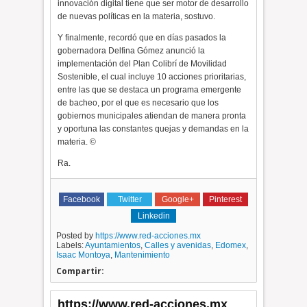
innovación digital tiene que ser motor de desarrollo
de nuevas políticas en la materia, sostuvo.
Y finalmente, recordó que en días pasados la
gobernadora Delfina Gómez anunció la
implementación del Plan Colibrí de Movilidad
Sostenible, el cual incluye 10 acciones prioritarias,
entre las que se destaca un programa emergente
de bacheo, por el que es necesario que los
gobiernos municipales atiendan de manera pronta
y oportuna las constantes quejas y demandas en la
materia. ©
Ra.
Facebook
Twitter
Google+
Pinterest
Linkedin
Posted by
https://www.red-acciones.mx
Labels:
Ayuntamientos
,
Calles y avenidas
,
Edomex
,
Isaac Montoya
,
Mantenimiento
Compartir:
https://www.red-acciones.mx