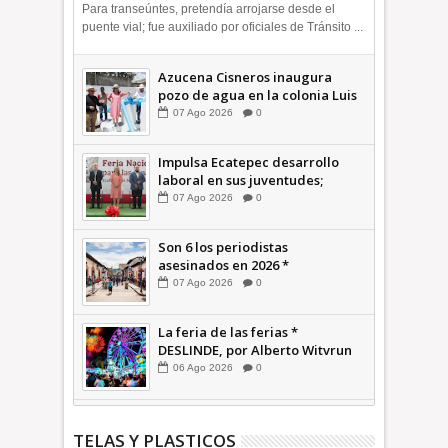
Morelos | INFORMATIVA
Para transeúntes, pretendía arrojarse desde el
puente vial; fue auxiliado por oficiales de Tránsito ...
Azucena Cisneros inaugura
pozo de agua en la colonia Luis
Donaldo Colosio +Video |
07
Ago
2026
0
INFORMATIVA
Impulsa Ecatepec desarrollo
laboral en sus juventudes;
inauguran Feria de Empleo y
07
Ago
2026
0
Emprendedores 2026 +Video |
INFORMATIVA
Son 6 los periodistas
asesinados en 2026 *
COMENTARIO A TIEMPO
07
Ago
2026
0
La feria de las ferias *
DESLINDE, por Alberto Witvrun
06
Ago
2026
0
TELAS Y PLASTICOS