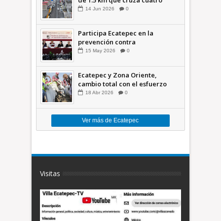
comunidades +Video
14
Jun
2026
0
Participa Ecatepec en la
prevención contra
inundaciones en el Valle de
15
May
2026
0
México +VID
Ecatepec y Zona Oriente,
cambio total con el esfuerzo
conjunto: Azucena; retiran 21
18
Abr
2026
0
toneladas de basura *Video
Ver más de Ecatepec
Visitas