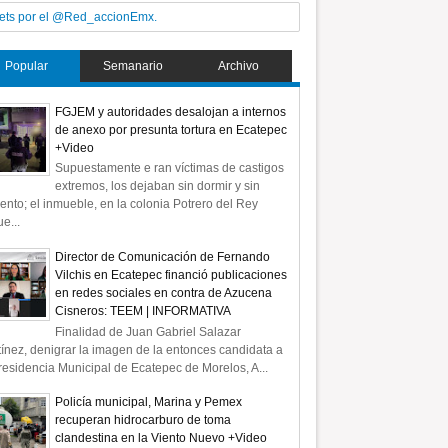
ets por el @Red_accionEmx.
Popular
Semanario
Archivo
FGJEM y autoridades desalojan a internos
de anexo por presunta tortura en Ecatepec
+Video
Supuestamente e ran víctimas de castigos
extremos, los dejaban sin dormir y sin
ento; el inmueble, en la colonia Potrero del Rey
e...
Director de Comunicación de Fernando
Vilchis en Ecatepec financió publicaciones
en redes sociales en contra de Azucena
Cisneros: TEEM | INFORMATIVA
Finalidad de Juan Gabriel Salazar
ínez, denigrar la imagen de la entonces candidata a
residencia Municipal de Ecatepec de Morelos, A...
Policía municipal, Marina y Pemex
recuperan hidrocarburo de toma
clandestina en la Viento Nuevo +Video