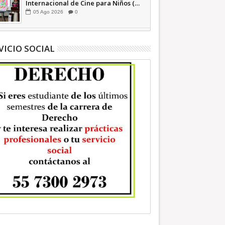
Internacional de Cine para Niños (…
y no tan Niños) +Video INFORMATIVA
05
Ago
2026
0
VICIO SOCIAL