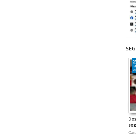
SEG
2
M
20
Des
seg
Cana