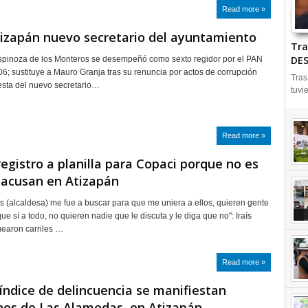
Read more »
izapán nuevo secretario del ayuntamiento
Tra
DES
spinoza de los Monteros se desempeñó como sexto regidor por el PAN
6; sustituye a Mauro Granja tras su renuncia por actos de corrupción
Tras
esta del nuevo secretario…
tuvi
Read more »
egistro a planilla para Copaci porque no es
 acusan en Atizapán
s (alcaldesa) me fue a buscar para que me uniera a ellos, quieren gente
ue sí a todo, no quieren nadie que le discuta y le diga que no": Iraís
earon carriles …
Read more »
 índice de delincuencia se manifiestan
nos de Las Alamedas, en Atizapán