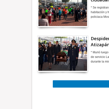
* Se registra
habitación y 
policiaca Mos
Despiden
Atizapá
* Murió luego
de servicio L
durante la m