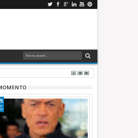
 MOMENTO
5
go
26