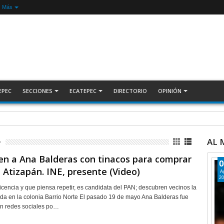
Más
EPEC
SECCIONES
ECATEPEC
DIRECTORIO
OPINIÓN
nada Nacional de Reforestación: presidenta Sheinbaum +Video INFORMATIVA
AL
n a Ana Balderas con tinacos para comprar
0
 Atizapán. INE, presente (Video)
A
20
 licencia y que piensa repetir, es candidata del PAN; descubren vecinos la
a en la colonia Barrio Norte El pasado 19 de mayo Ana Balderas fue
n redes sociales po…