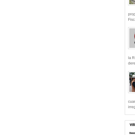
prop
Fisc
la R
dere
cua
irre