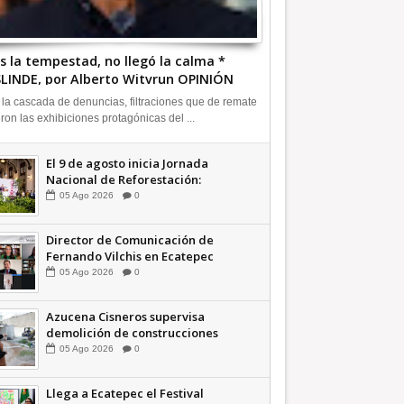
s la tempestad, no llegó la calma *
LINDE, por Alberto Witvrun OPINIÓN
 la cascada de denuncias, filtraciones que de remate
eron las exhibiciones protagónicas del ...
El 9 de agosto inicia Jornada
Nacional de Reforestación:
presidenta Sheinbaum +Video
05
Ago
2026
0
INFORMATIVA
Director de Comunicación de
Fernando Vilchis en Ecatepec
financió publicaciones en redes
05
Ago
2026
0
sociales en contra de Azucena
Cisneros: TEEM | INFORMATIVA
Azucena Cisneros supervisa
demolición de construcciones
ilegales en zona federal
05
Ago
2026
0
INFORMATIVA
Llega a Ecatepec el Festival