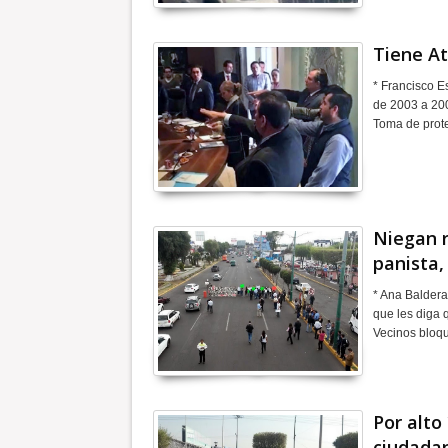
Tiene At
* Francisco E
de 2003 a 200
Toma de prot
Niegan r
panista,
* Ana Baldera
que les diga q
Vecinos bloqu
Por alto
ciudada