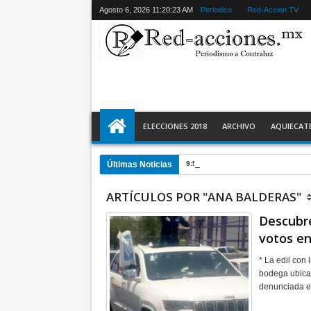
Agosto 6, 2026
11:20:24 AM
Periodico
Red-Accion TV
ELECCIONES 2018
ARCHIVO
AQUIECAT
Últimas Noticias
9:59 PM
El 9 de agosto inicia Jor
ARTÍCULOS POR "ANA BALDERAS"
Descubre
votos en
* La edil con
bodega ubicad
denunciada e