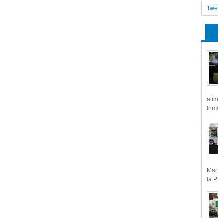
Twe
alim
Inmu
Mart
la P