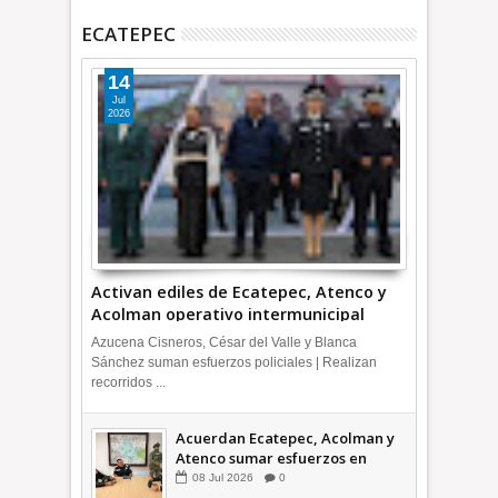
ECATEPEC
14
Jul
2026
Activan ediles de Ecatepec, Atenco y
Acolman operativo intermunicipal
Azucena Cisneros, César del Valle y Blanca
Sánchez suman esfuerzos policiales | Realizan
recorridos ...
Acuerdan Ecatepec, Acolman y
Atenco sumar esfuerzos en
seguridad
08
Jul
2026
0