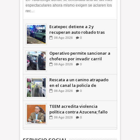
espectaculares ahora mismo exigen se aclaren los
rec...
Ecatepec detiene a 2 y
recuperan auto robado tras
operativo con Tecámac +Video
06
Ago
2026
0
| INFORMATIVA
Operativo permite sancionar a
choferes por invadir carril
confinado: Ecatepec +Video |
06
Ago
2026
0
INFORMATIVA
Rescata a un canino atrapado
en el canal la policía de
Ecatepec INFORMATIVA
06
Ago
2026
0
TEEM acredita violencia
política contra Azucena; fallo
confirma guerra sucia: Octavio
06
Ago
2026
0
Martínez INFORMATIVA