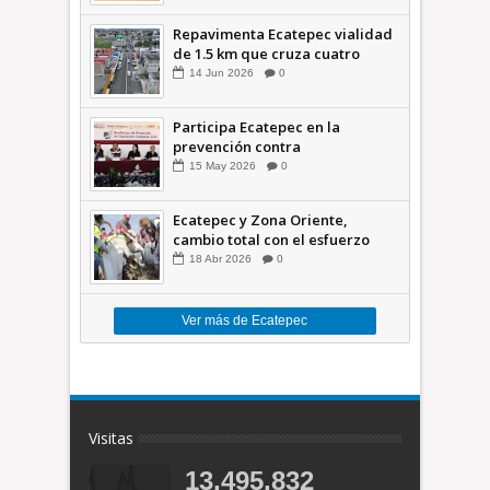
Repavimenta Ecatepec vialidad
de 1.5 km que cruza cuatro
comunidades +Video
14
Jun
2026
0
Participa Ecatepec en la
prevención contra
inundaciones en el Valle de
15
May
2026
0
México +VID
Ecatepec y Zona Oriente,
cambio total con el esfuerzo
conjunto: Azucena; retiran 21
18
Abr
2026
0
toneladas de basura *Video
Ver más de Ecatepec
Visitas
13,495,832