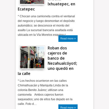
Ixhuatepec, en
Ecatepec
* Chocan una camioneta contra el ventanal
del negocio y luego desmontan el depósito
automático; se desconoce el monto del
asalto La sucursal bancaria asaltada está
ubicada en la Vía Morelos esquina c…
Read more »
Roban dos
cajeros de
banco de
Nezahualcóyotl;
uno quedó en
la calle
* Los hechos ocurrieron en las calles
Chimalhuacán y Mariquita Linda de la
colonia Benito Juárez; utilizan una
camioneta Ambos cajeros fueron
saqueados; uno de ellos fue dejado en la
calle. Foto d…
Read more »