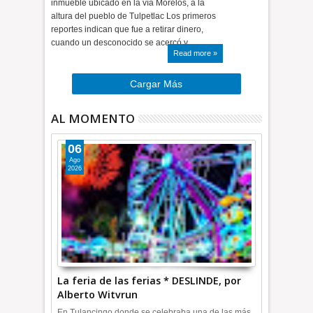
inmueble ubicado en la vía Morelos, a la
altura del pueblo de Tulpetlac Los primeros
reportes indican que fue a retirar dinero,
cuando un desconocido se acercó y…
Read more »
Cargar Más
AL MOMENTO
06
Ago
2026
La feria de las ferias * DESLINDE, por
Alberto Witvrun
En Tulancingo donde se celebraba una de las más