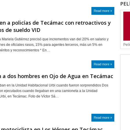
PEL
Read more »
en a policías de Tecámac con retroactivos y
s de sueldo VID
a Mariela Gutiérrez precisó que incrementos van del 20% en salario y
Pelí
s de oficiales rasos, 15% para agentes terceros, más un 5% en
éritos y reconocimientos * En…
Read more »
n a dos hombres en Ojo de Agua en Tecámac
ban en la Unidad Habitacional Urbi cuando fueron sorprendidos Dos
on ejecutados cuando llegaban en una camioneta a la Unidad
Urbi, en Tecámac. Foto de Víctor Sá…
Read more »
 motociclista en Los Héroes en Tecámac