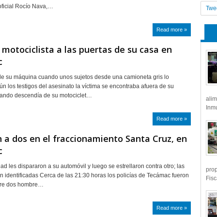
ficial Rocío Nava,…
Twe
Read more »
motociclista a las puertas de su casa en
c
de su máquina cuando unos sujetos desde una camioneta gris lo
n los testigos del asesinato la víctima se encontraba afuera de su
uando descendía de su motociclet…
alim
Inmu
Read more »
 a dos en el fraccionamiento Santa Cruz, en
c
ad les dispararon a su automóvil y luego se estrellaron contra otro; las
prop
on identificadas Cerca de las 21:30 horas los policías de Tecámac fueron
Fisc
bre dos hombre…
Read more »