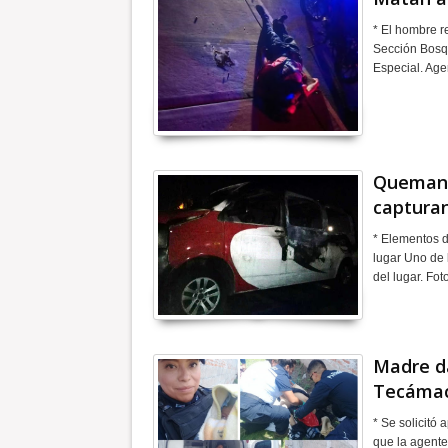
* El hombre r
Sección Bosqu
Especial. Ag
Queman 
captura
* Elementos d
lugar Uno de 
del lugar. Fo
Madre da
Tecáma
* Se solicitó
que la agente