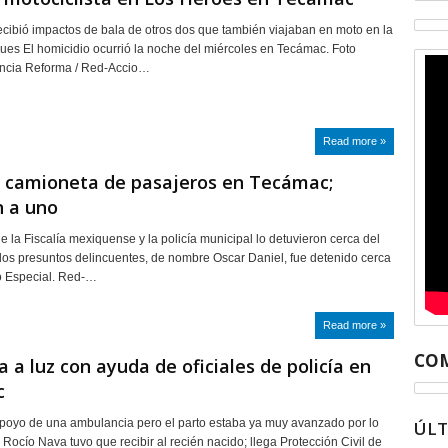
ecibió impactos de bala de otros dos que también viajaban en moto en la
es El homicidio ocurrió la noche del miércoles en Tecámac. Foto
encia Reforma / Red-Accio…
Read more »
camioneta de pasajeros en Tecámac;
n a uno
e la Fiscalía mexiquense y la policía municipal lo detuvieron cerca del
los presuntos delincuentes, de nombre Oscar Daniel, fue detenido cerca
to Especial. Red-…
Read more »
COM
 a luz con ayuda de oficiales de policía en
c
 apoyo de una ambulancia pero el parto estaba ya muy avanzado por lo
ÚL
 Rocío Nava tuvo que recibir al recién nacido; llega Protección Civil de