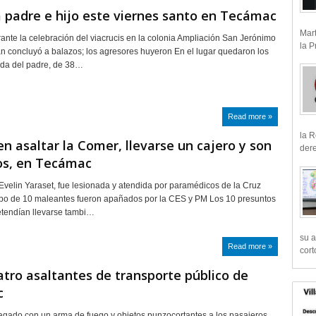
 padre e hijo este viernes santo en Tecámac
Mart
rante la celebración del viacrucis en la colonia Ampliación San Jerónimo
la P
concluyó a balazos; los agresores huyeron En el lugar quedaron los
ida del padre, de 38…
Read more »
la R
n asaltar la Comer, llevarse un cajero y son
dere
os, en Tecámac
 Evelin Yaraset, fue lesionada y atendida por paramédicos de la Cruz
ipo de 10 maleantes fueron apañados por la CES y PM Los 10 presuntos
etendían llevarse tambi…
su a
Read more »
cort
tro asaltantes de transporte público de
c
gado con un arma de fuego y objetos punzocortantes a los pasajeros