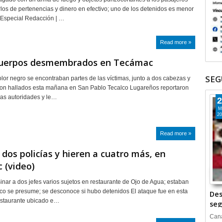
los de pertenencias y dinero en efectivo; uno de los detenidos es menor
 Especial Redacción | …
Read more »
cuerpos desmembrados en Tecámac
SEG
olor negro se encontraban partes de las víctimas, junto a dos cabezas y
eron hallados esta mañana en San Pablo Tecalco Lugareños reportaron
las autoridades y le…
2
M
20
Read more »
dos policías y hieren a cuatro más, en
 (video)
inar a dos jefes varios sujetos en restaurante de Ojo de Agua; estaban
nco se presume; se desconoce si hubo detenidos El ataque fue en esta
Des
estaurante ubicado e…
seg
Cana