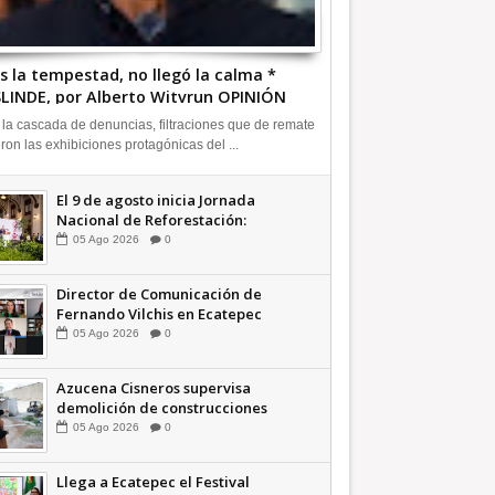
s la tempestad, no llegó la calma *
LINDE, por Alberto Witvrun OPINIÓN
 la cascada de denuncias, filtraciones que de remate
eron las exhibiciones protagónicas del ...
El 9 de agosto inicia Jornada
Nacional de Reforestación:
presidenta Sheinbaum +Video
05
Ago
2026
0
INFORMATIVA
Director de Comunicación de
Fernando Vilchis en Ecatepec
financió publicaciones en redes
05
Ago
2026
0
sociales en contra de Azucena
Cisneros: TEEM | INFORMATIVA
Azucena Cisneros supervisa
demolición de construcciones
ilegales en zona federal
05
Ago
2026
0
INFORMATIVA
Llega a Ecatepec el Festival