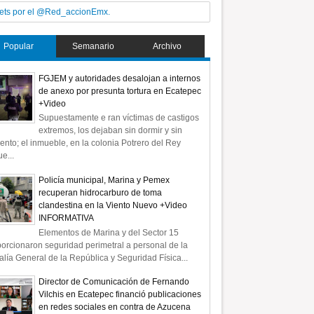
ets por el @Red_accionEmx.
Popular
Semanario
Archivo
FGJEM y autoridades desalojan a internos
de anexo por presunta tortura en Ecatepec
+Video
Supuestamente e ran víctimas de castigos
extremos, los dejaban sin dormir y sin
ento; el inmueble, en la colonia Potrero del Rey
e...
Policía municipal, Marina y Pemex
recuperan hidrocarburo de toma
clandestina en la Viento Nuevo +Video
INFORMATIVA
Elementos de Marina y del Sector 15
orcionaron seguridad perimetral a personal de la
alía General de la República y Seguridad Física...
Director de Comunicación de Fernando
Vilchis en Ecatepec financió publicaciones
en redes sociales en contra de Azucena