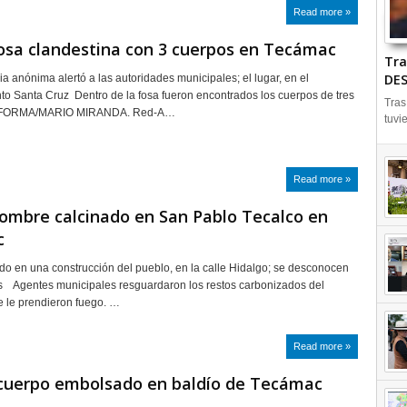
Read more »
osa clandestina con 3 cuerpos en Tecámac
Tra
DES
a anónima alertó a las autoridades municipales; el lugar, en el
to Santa Cruz Dentro de la fosa fueron encontrados los cuerpos de tres
Tras
EFORMA/MARIO MIRANDA. Red-A…
tuvi
Read more »
ombre calcinado en San Pablo Tecalco en
c
ado en una construcción del pueblo, en la calle Hidalgo; se desconocen
as Agentes municipales resguardaron los restos carbonizados del
 le prendieron fuego. …
Read more »
 cuerpo embolsado en baldío de Tecámac