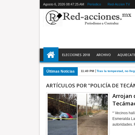
Agosto 6, 2026
08:47:26 AM
Periodico
Red-Accion TV
ELECCIONES 2018
ARCHIVO
AQUIECAT
Últimas Noticias
9:59 PM
El 9 de agosto inicia Jor
ARTÍCULOS POR "POLICÍA DE TECÁ
Arrojan 
Tecáma
* Vecinos hal
Esmeralda Las
autoridade