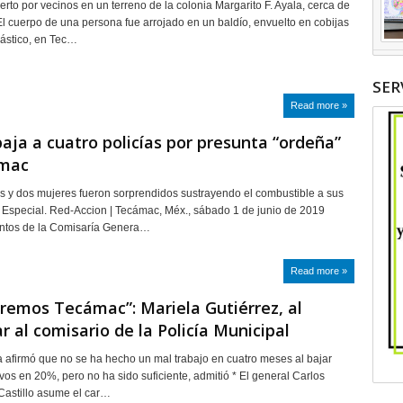
erto por vecinos en un terreno de la colonia Margarito F. Ayala, cerca de
l cuerpo de una persona fue arrojado en un baldío, envuelto en cobijas
lástico, en Tec…
SER
Read more »
aja a cuatro policías por presunta “ordeña”
mac
 y dos mujeres fueron sorprendidos sustrayendo el combustible a sus
o Especial. Red-Accion | Tecámac, Méx., sábado 1 de junio de 2019
ntos de la Comisaría Genera…
Read more »
aremos Tecámac”: Mariela Gutiérrez, al
r al comisario de la Policía Municipal
a afirmó que no se ha hecho un mal trabajo en cuatro meses al bajar
ivos en 20%, pero no ha sido suficiente, admitió * El general Carlos
 Castillo asume el car…