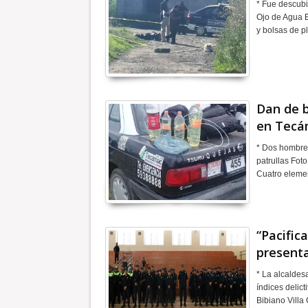
* Fue descubi
Ojo de Agua E
y bolsas de p
Dan de b
en Tecá
* Dos hombres
patrullas Fot
Cuatro eleme
“Pacific
presenta
* La alcaldes
índices delict
Bibiano Villa