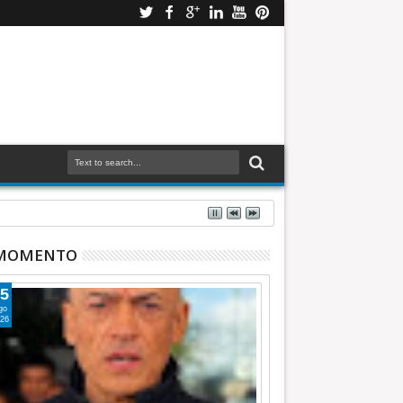
 MOMENTO
5
go
26