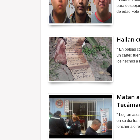
para despojar
de edad Foto
Hallan 
* En bolsas c
un cartel; fu
los hechos a 
Matan a 
Tecámac
* Logran ases
en su día fra
lonchería o r