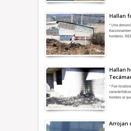
Hallan f
* Una denunci
fraccionamien
hombres. R
Hallan h
Tecáma
* Fue localiz
característic
hombre al que
Arrojan