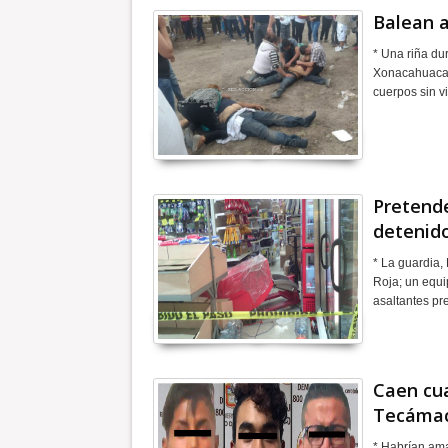
Balean a
* Una riña du
Xonacahuacan 
cuerpos sin v
Pretende
detenid
* La guardia,
Roja; un equ
asaltantes pr
Caen cua
Tecáma
* Habrían ama