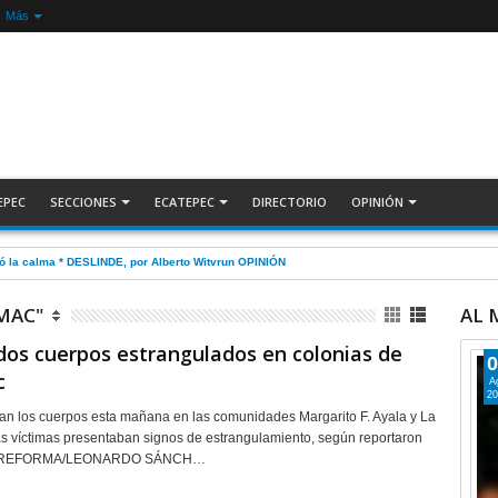
Más
EPEC
SECCIONES
ECATEPEC
DIRECTORIO
OPINIÓN
nada Nacional de Reforestación: presidenta Sheinbaum +Video INFORMATIVA
MAC"
AL
dos cuerpos estrangulados en colonias de
0
c
A
20
lan los cuerpos esta mañana en las comunidades Margarito F. Ayala y La
 víctimas presentaban signos de estrangulamiento, según reportaron
s. REFORMA/LEONARDO SÁNCH…