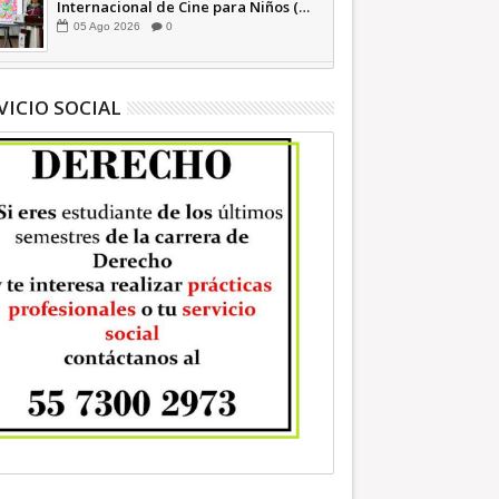
Internacional de Cine para Niños (…
y no tan Niños) +Video INFORMATIVA
05
Ago
2026
0
VICIO SOCIAL