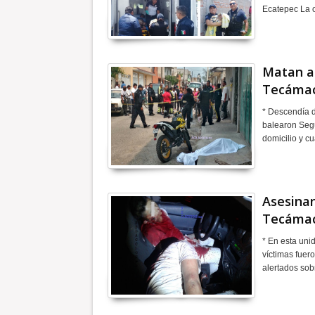
Ecatepec La o
Matan a 
Tecáma
* Descendía 
balearon Segú
domicilio y c
Asesinan
Tecáma
* En esta unid
víctimas fuer
alertados so