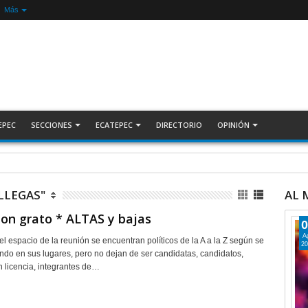
Más
EPEC
SECCIONES
ECATEPEC
DIRECTORIO
OPINIÓN
ecuperan auto robado tras operativo con Tecámac +Video | INFORMATIVA
LLEGAS"
AL
 non grato * ALTAS y bajas
0
A
 espacio de la reunión se encuentran políticos de la A a la Z según se
20
o en sus lugares, pero no dejan de ser candidatas, candidatos,
n licencia, integrantes de…