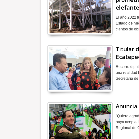
elefante
El año 2022 fu
Estado de Méx
cientos de ob
Titular 
Ecatepec
Recorre diput
una realidad l
Secretaria d
Anuncia 
"Quiero agrad
haya aceptado
Regional de 