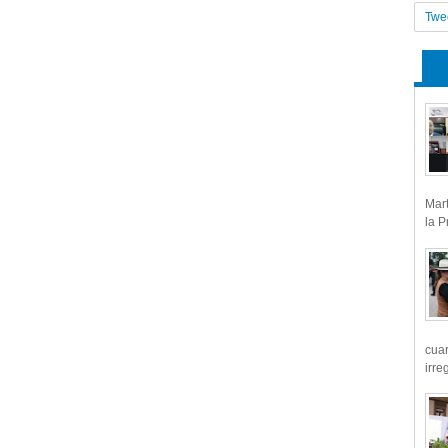
Twe
Mart
la P
cua
irre