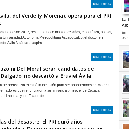
Read more »
Ávila, del Verde (y Morena), opera para el PRI
La 
c
Alb
Morena desde 2017, residente hace más de 35 años, catedrático, asesor,
En T
a Universidad Autónoma Metropolitana Azcapotzalco, el doctor en
espe
ndo Ávila Alcántara, aspira…
Read more »
azo ni Del Moral serán candidatos de
Delgado; no descartó a Eruviel Ávila
a de prensa: No eliminó la inclusión para ser abanderados de Morena
ernadores que renunciaron a su militancia priísta, el de Oaxaca
at Hinojosa, y del Estado de …
Read more »
las del desastre: El PRI duró años
endo obra. Dejaron apenas huesos de sus