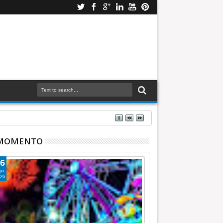
 MOMENTO
6
go
26