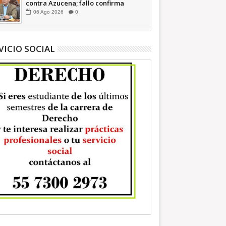
contra Azucena; fallo confirma
guerra sucia: Octavio Martínez
06
Ago
2026
0
INFORMATIVA
VICIO SOCIAL