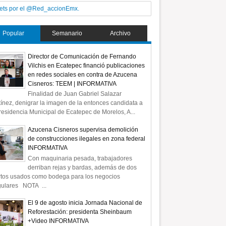
ets por el @Red_accionEmx.
Popular
Semanario
Archivo
Director de Comunicación de Fernando
Vilchis en Ecatepec financió publicaciones
en redes sociales en contra de Azucena
Cisneros: TEEM | INFORMATIVA
Finalidad de Juan Gabriel Salazar
ínez, denigrar la imagen de la entonces candidata a
residencia Municipal de Ecatepec de Morelos, A...
Azucena Cisneros supervisa demolición
de construcciones ilegales en zona federal
INFORMATIVA
Con maquinaria pesada, trabajadores
derriban rejas y bardas, además de dos
rtos usados como bodega para los negocios
gulares NOTA ...
El 9 de agosto inicia Jornada Nacional de
Reforestación: presidenta Sheinbaum
+Video INFORMATIVA