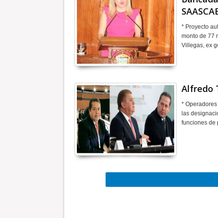
SAASCA
* Proyecto au
monto de 77 m
Villegas, ex 
Alfredo 
* Operadores 
las designaci
funciones de 