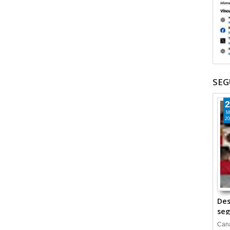
SEG
2
M
20
Des
seg
Cana