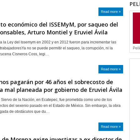
PEL
Read more »
to económico del ISSEMyM, por saqueo del
ponsables, Arturo Montiel y Eruviel Ávila
a la Ley del Issemym en 2002 y en 2012 fueron para incrementar las
Pelí
 trabajadoresYa no se puede permitir el saqueo, la corrupción, ni la
zucena Cisneros Coss, legi…
Read more »
os pagarán por 46 años el sobrecosto de
a mal planeada por gobierno de Eruviel Ávila
a Siervo de la Nación, en Ecatepec, fue prometida como uno de los
ctos del sexenio pasado en el Estado de México. Sin embargo, la obra
agada de obstáculos que du…
Read more »
de Morena exige investigar a ex director de