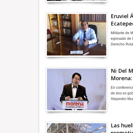
Eruviel 
Ecatepe
Militante de 
egresado de l
Derecho Rola
Ni Del M
Morena: 
En conferenci
de dos ex gob
Alejandro Mur
Las huel
prometi