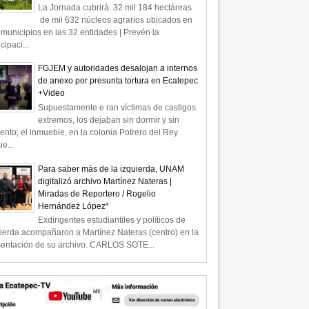
La Jornada cubrirá 32 mil 184 hectáreas
de mil 632 núcleos agrarios ubicados en
municipios en las 32 entidades | Prevén la
icipaci...
FGJEM y autoridades desalojan a internos
de anexo por presunta tortura en Ecatepec
+Video
Supuestamente e ran víctimas de castigos
extremos, los dejaban sin dormir y sin
ento; el inmueble, en la colonia Potrero del Rey
e...
Para saber más de la izquierda, UNAM
digitalizó archivo Martínez Nateras |
Miradas de Reportero / Rogelio
Hernández López*
Exdirigentes estudiantiles y políticos de
ierda acompañaron a Martínez Nateras (centro) en la
sentación de su archivo. CARLOS SOTE...