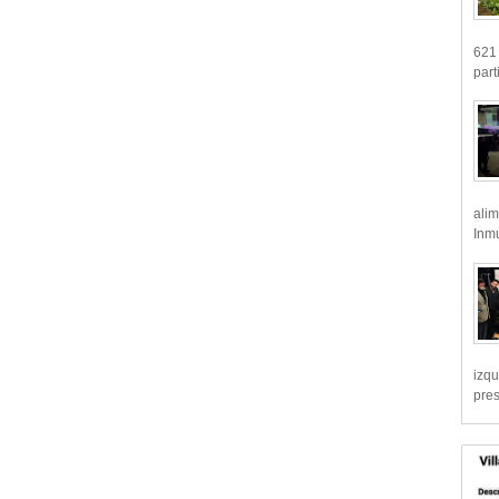
621 
part
alim
Inmu
izqu
pre