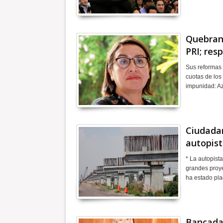
Quebran
PRI; res
Sus reformas 
cuotas de los
impunidad: A
Ciudadan
autopist
* La autopist
grandes proye
ha estado pl
Bancada 