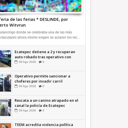
feria de las ferias * DESLINDE, por
erto Witvrun
ulancingo donde se celebraba una de las más
ctaculares ahora mismo exigen se aclaren los rec...
Ecatepec detiene a 2 y recuperan
auto robado tras operativo con
Tecámac +Video | INFORMATIVA
06
Ago
2026
0
Operativo permite sancionar a
choferes por invadir carril
confinado: Ecatepec +Video |
06
Ago
2026
0
INFORMATIVA
Rescata a un canino atrapado en el
canal la policía de Ecatepec
INFORMATIVA
06
Ago
2026
0
TEEM acredita violencia política