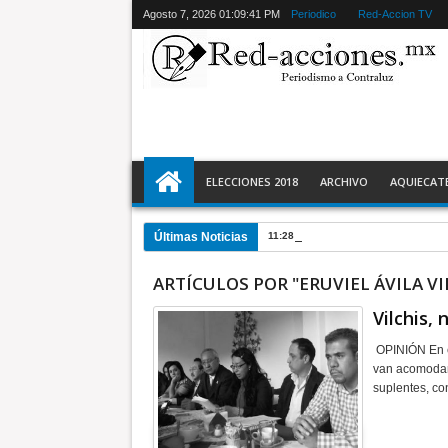
Agosto 7, 2026
01:09:42 PM
Periodico
Red-Accion TV
ELECCIONES 2018
ARCHIVO
AQUIECAT
Últimas Noticias
11:28 PM
Ecatepec detiene a 2 y r
ARTÍCULOS POR "ERUVIEL ÁVILA VI
Vilchis,
OPINIÓN En el
van acomodand
suplentes, co