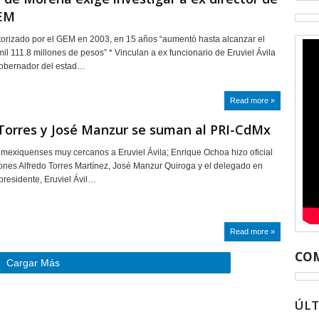
EM
torizado por el GEM en 2003, en 15 años “aumentó hasta alcanzar el
il 111.8 millones de pesos” * Vinculan a ex funcionario de Eruviel Ávila
gobernador del estad…
Read more »
Torres y José Manzur se suman al PRI-CdMx
mexiquenses muy cercanos a Eruviel Ávila; Enrique Ochoa hizo oficial
ones Alfredo Torres Martínez, José Manzur Quiroga y el delegado en
presidente, Eruviel Ávil…
Read more »
COM
Cargar Más
ÚL