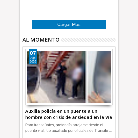
o
e
…
»
Cargar Más
AL MOMENTO
07
Ago
2026
Auxilia policía en un puente a un
hombre con crisis de ansiedad en la Vía
Morelos | INFORMATIVA
Para transeúntes, pretendía arrojarse desde el
puente vial; fue auxiliado por oficiales de Tránsito ...