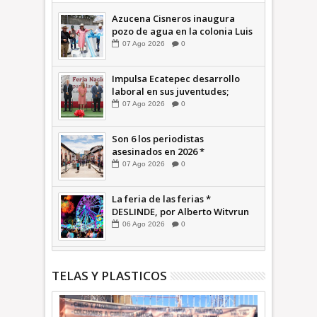
Azucena Cisneros inaugura
pozo de agua en la colonia Luis
Donaldo Colosio +Video |
07
Ago
2026
0
INFORMATIVA
Impulsa Ecatepec desarrollo
laboral en sus juventudes;
inauguran Feria de Empleo y
07
Ago
2026
0
Emprendedores 2026 +Video |
INFORMATIVA
Son 6 los periodistas
asesinados en 2026 *
COMENTARIO A TIEMPO
07
Ago
2026
0
La feria de las ferias *
DESLINDE, por Alberto Witvrun
06
Ago
2026
0
TELAS Y PLASTICOS