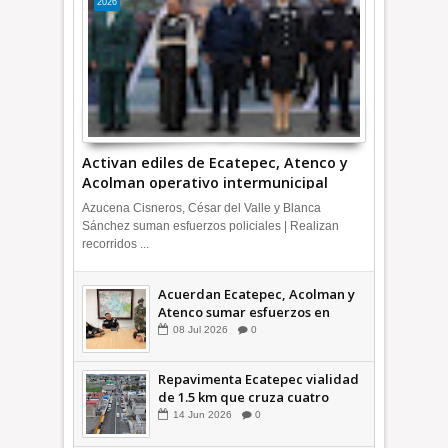
2026
Activan ediles de Ecatepec, Atenco y
Acolman operativo intermunicipal
Azucena Cisneros, César del Valle y Blanca
Sánchez suman esfuerzos policiales | Realizan
recorridos ...
Acuerdan Ecatepec, Acolman y
Atenco sumar esfuerzos en
seguridad
08
Jul
2026
0
Repavimenta Ecatepec vialidad
de 1.5 km que cruza cuatro
comunidades +Video
14
Jun
2026
0