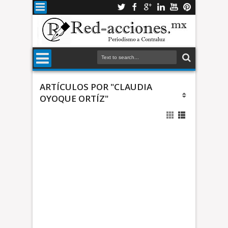
ARTÍCULOS POR "CLAUDIA
OYOQUE ORTÍZ"
n
t
a
n
u
e
*
v
A