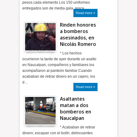
pesos cada elemento Los 150 uniformes
entregados son de media gala, resca…
Read more »
Rinden honores
a bomberos
asesinados, en
Nicolás Romero
* Los hechos
ocurrieron la tarde de ayer durante un asalto
en Naucalpan; compañeros y familiares los
acompañaron al panteón familiar Cuando
acababan de retirar dinero en un cajero, los
d…
Read more »
Asaltantes
matan a dos
bomberos en
Naucalpan
* Acababan de retirar
dinero; escapan con el botín; delincuentes