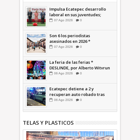
Impulsa Ecatepec desarrollo
laboral en sus juventudes;
inauguran Feria de Empleo y
07
Ago
2026
0
Emprendedores 2026 +Video |
INFORMATIVA
Son 6 los periodistas
asesinados en 2026 *
COMENTARIO A TIEMPO
07
Ago
2026
0
La feria de las ferias *
DESLINDE, por Alberto Witvrun
06
Ago
2026
0
Ecatepec detiene a 2 y
recuperan auto robado tras
operativo con Tecámac +Video
06
Ago
2026
0
| INFORMATIVA
TELAS Y PLASTICOS