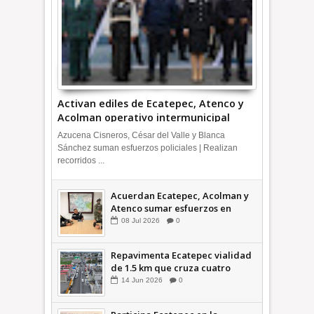
Activan ediles de Ecatepec, Atenco y
Acolman operativo intermunicipal
Azucena Cisneros, César del Valle y Blanca
Sánchez suman esfuerzos policiales | Realizan
recorridos ...
Acuerdan Ecatepec, Acolman y
Atenco sumar esfuerzos en
seguridad
08
Jul
2026
0
Repavimenta Ecatepec vialidad
de 1.5 km que cruza cuatro
comunidades +Video
14
Jun
2026
0