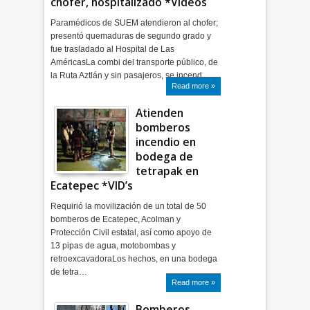
chofer, hospitalizado *Videos
Paramédicos de SUEM atendieron al chofer;
presentó quemaduras de segundo grado y
fue trasladado al Hospital de Las
AméricasLa combi del transporte público, de
la Ruta Aztlán y sin pasajeros, se incend…
Read more »
Atienden
bomberos
incendio en
bodega de
tetrapak en
Ecatepec *VID’s
Requirió la movilización de un total de 50
bomberos de Ecatepec, Acolman y
Protección Civil estatal, así como apoyo de
13 pipas de agua, motobombas y
retroexcavadoraLos hechos, en una bodega
de tetra…
Read more »
Bomberos