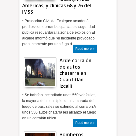
Américas, y clínicas 68 y 76 del
IMSS
* Protección Civil de Ecatepec acordonó
predios con derrumbes parciales; seguridad
pública resguardará la zona de explosión El
alcalde informó que "el incidente provocado
presuntamente por una fuga d…
Read more »
Arde corralón
de autos
chatarra en
Cuautitlán
Izcalli
* Se habrían incendiado unos 550 vehículos,
la mayoría del municipio; una llamarada del
fuego de pastizales se extendió al corralón A
unos 550 autos chatarra les alcanzó el fuego
en un corralón ubica…
Read more »
Bomberos