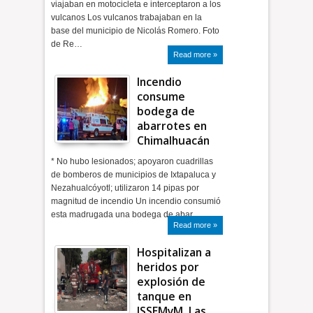
viajaban en motocicleta e interceptaron a los
vulcanos Los vulcanos trabajaban en la
base del municipio de Nicolás Romero. Foto
de Re…
Read more »
Incendio
consume
bodega de
abarrotes en
Chimalhuacán
* No hubo lesionados; apoyaron cuadrillas
de bomberos de municipios de Ixtapaluca y
Nezahualcóyotl; utilizaron 14 pipas por
magnitud de incendio Un incendio consumió
esta madrugada una bodega de abar…
Read more »
Hospitalizan a
heridos por
explosión de
tanque en
ISSEMyM, Las