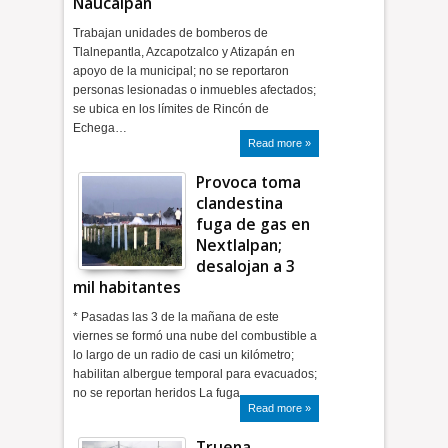
Naucalpan
Trabajan unidades de bomberos de
Tlalnepantla, Azcapotzalco y Atizapán en
apoyo de la municipal; no se reportaron
personas lesionadas o inmuebles afectados;
se ubica en los límites de Rincón de
Echega…
Read more »
Provoca toma
clandestina
fuga de gas en
Nextlalpan;
desalojan a 3
mil habitantes
* Pasadas las 3 de la mañana de este
viernes se formó una nube del combustible a
lo largo de un radio de casi un kilómetro;
habilitan albergue temporal para evacuados;
no se reportan heridos La fuga …
Read more »
Truena