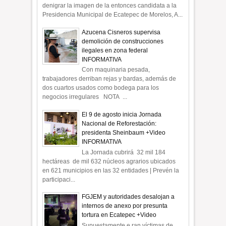
denigrar la imagen de la entonces candidata a la
Presidencia Municipal de Ecatepec de Morelos, A...
Azucena Cisneros supervisa
demolición de construcciones
ilegales en zona federal
INFORMATIVA
Con maquinaria pesada,
trabajadores derriban rejas y bardas, además de
dos cuartos usados como bodega para los
negocios irregulares NOTA ...
El 9 de agosto inicia Jornada
Nacional de Reforestación:
presidenta Sheinbaum +Video
INFORMATIVA
La Jornada cubrirá 32 mil 184
hectáreas de mil 632 núcleos agrarios ubicados
en 621 municipios en las 32 entidades | Prevén la
participaci...
FGJEM y autoridades desalojan a
internos de anexo por presunta
tortura en Ecatepec +Video
Supuestamente e ran víctimas de