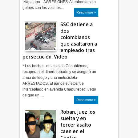
Iztapalapa AGRESIONES. Al enfrentarse a
golpes con los vecinos…
Read more »
SSC detiene a
dos
colombianos
que asaltaron a
empleado tras
persecución: Video
* Los hechos, en alcaldía Cuauhtémoc;
recuperan el dinero robado y se aseguró un
arma de fuego y una motocicleta
ARRESTADOS. El par de sujetos fue
interceptado en avenida Chapultepec luego
de que un …
Read more »
Roban, juez los
suelta y en
tercer asalto
caen en el
Centro