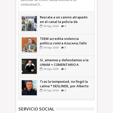
particular de CDMX; causa lesiones a su
conductoraCh...
Rescata a un canino atrapado
en el canal la policía de
Ecatepec INFORMATIVA
06
Ago
2026
0
TEEM acredita violencia
política contra Azucena; fallo
confirma guerra sucia: Octavio
06
Ago
2026
0
Martínez INFORMATIVA
Sí, amemos y defendamos a la
UNAM + COMENTARIO A
TIEMPO
06
Ago
2026
0
Tras la tempestad, no llegó la
calma * DESLINDE, por Alberto
Witvrun OPINIÓN
05
Ago
2026
0
SERVICIO SOCIAL