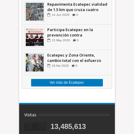
Repavimenta Ecatepec vialidad
de 1.5 km que cruza cuatro
comunidades +Video
14
Jun
2026
0
Participa Ecatepec en la
prevención contra
inundaciones en el Valle de
15
May
2026
0
México +VID
Ecatepec y Zona Oriente,
cambio total con el esfuerzo
conjunto: Azucena; retiran 21
18
Abr
2026
0
toneladas de basura *Video
Ver más de Ecatepec
Visitas
13,485,613