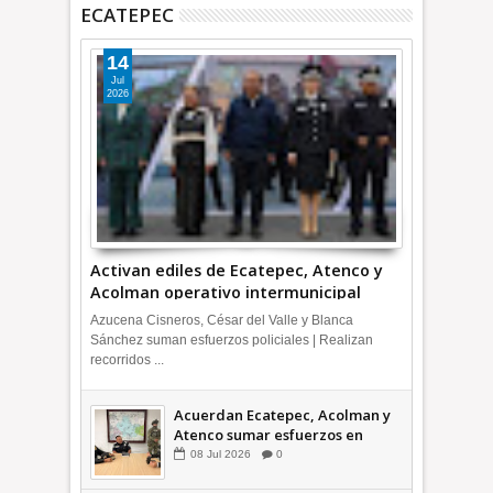
ECATEPEC
14
Jul
2026
Activan ediles de Ecatepec, Atenco y
Acolman operativo intermunicipal
Azucena Cisneros, César del Valle y Blanca
Sánchez suman esfuerzos policiales | Realizan
recorridos ...
Acuerdan Ecatepec, Acolman y
Atenco sumar esfuerzos en
seguridad
08
Jul
2026
0