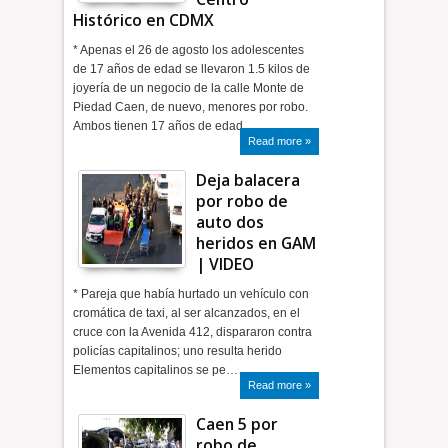
Histórico en CDMX
* Apenas el 26 de agosto los adolescentes
de 17 años de edad se llevaron 1.5 kilos de
joyería de un negocio de la calle Monte de
Piedad Caen, de nuevo, menores por robo.
Ambos tienen 17 años de edad.…
Read more »
Deja balacera
por robo de
auto dos
heridos en GAM
| VIDEO
* Pareja que había hurtado un vehículo con
cromática de taxi, al ser alcanzados, en el
cruce con la Avenida 412, dispararon contra
policías capitalinos; uno resulta herido
Elementos capitalinos se pe…
Read more »
Caen 5 por
robo de