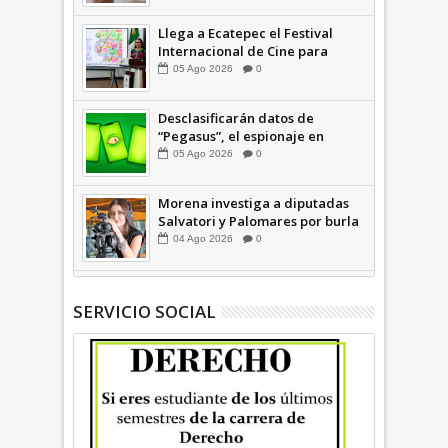
INFORMATIVA
Llega a Ecatepec el Festival
Internacional de Cine para
Niños (… y no tan Niños) +Video
05
Ago
2026
0
INFORMATIVA
Desclasificarán datos de
“Pegasus”, el espionaje en
México que afectó a cientos de
05
Ago
2026
0
periodistas * COMENTARIO A
TIEMPO
Morena investiga a diputadas
Salvatori y Palomares por burla
a hombres mayores; perderían
04
Ago
2026
0
sus derechos: Ariadna Montiel
INFORMATIVA
SERVICIO SOCIAL