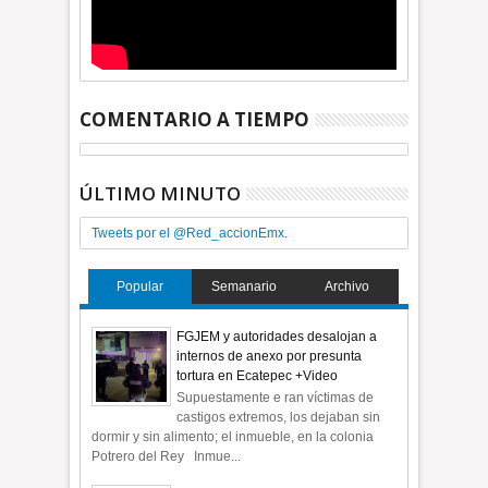
COMENTARIO A TIEMPO
ÚLTIMO MINUTO
Tweets por el @Red_accionEmx.
Popular
Semanario
Archivo
FGJEM y autoridades desalojan a
internos de anexo por presunta
tortura en Ecatepec +Video
Supuestamente e ran víctimas de
castigos extremos, los dejaban sin
dormir y sin alimento; el inmueble, en la colonia
Potrero del Rey Inmue...