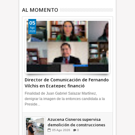
AL MOMENTO
05
Ago
2026
Director de Comunicación de Fernando
Vilchis en Ecatepec financió
publicaciones en redes sociales en
Finalidad de Juan Gabriel Salazar Martínez,
contra de Azucena Cisneros: TEEM
denigrar la imagen de la entonces candidata a la
INFORMATIVA
Preside...
Azucena Cisneros supervisa
demolición de construcciones
ilegales en zona federal
05
Ago
2026
0