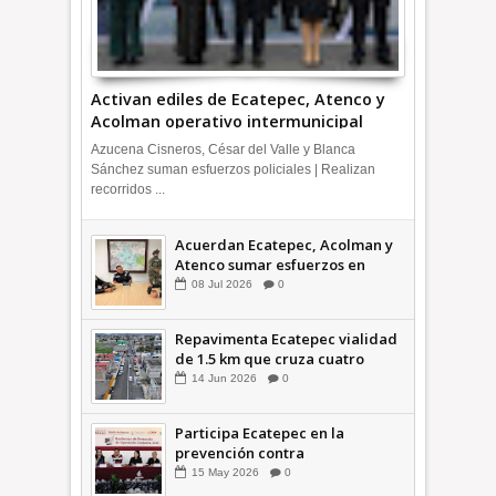
Activan ediles de Ecatepec, Atenco y
Acolman operativo intermunicipal
Azucena Cisneros, César del Valle y Blanca
Sánchez suman esfuerzos policiales | Realizan
recorridos ...
Acuerdan Ecatepec, Acolman y
Atenco sumar esfuerzos en
seguridad
08
Jul
2026
0
Repavimenta Ecatepec vialidad
de 1.5 km que cruza cuatro
comunidades +Video
14
Jun
2026
0
Participa Ecatepec en la
prevención contra
inundaciones en el Valle de
15
May
2026
0
México +VID